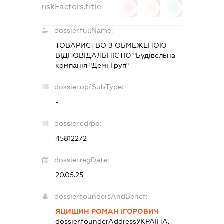
riskFactors.title
0
0
0
dossier.fullName:
ТОВАРИСТВО З ОБМЕЖЕНОЮ
ВІДПОВІДАЛЬНІСТЮ "Будівельна
компанія "Демі Груп"
dossier.opfSubType:
-
dossier.edrpo:
45812272
dossier.regDate:
20.05.25
dossier.foundersAndBenef:
ЯЦИШИН РОМАН ІГОРОВИЧ
dossier.founderAddress
УКРАЇНА,