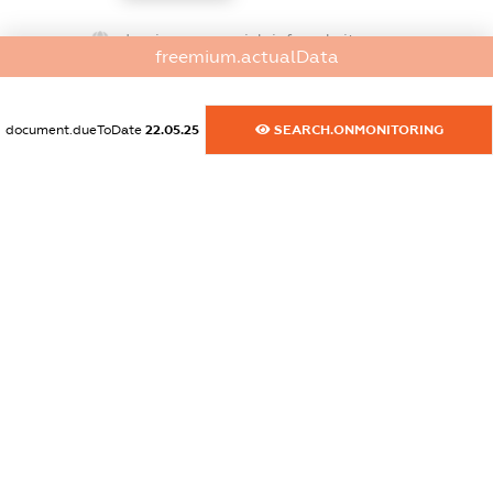
dossier.commercial_info.website
freemium.actualData
XXXXXXXXXX
dossier.commercial_info.activity
document.dueToDate
22.05.25
SEARCH.ONMONITORING
XXXXXXXXXX
freemium.exampleText_1
freemium.exampleText_2
freemium.anonymousPerSearch2
FREEMIUM.DETAILS
FREEMIUM.REGISTER