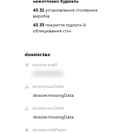
нежитлових будівель
43.32
установлення столярних
виробів
43.33
покриття підлоги й
облицювання стін
dossier.tax
dossier.staff
XXXXXXXXXX
dossier.taxDebt
dossier.missingData
dossier.esvDebt
dossier.missingData
dossier.ndsPayer