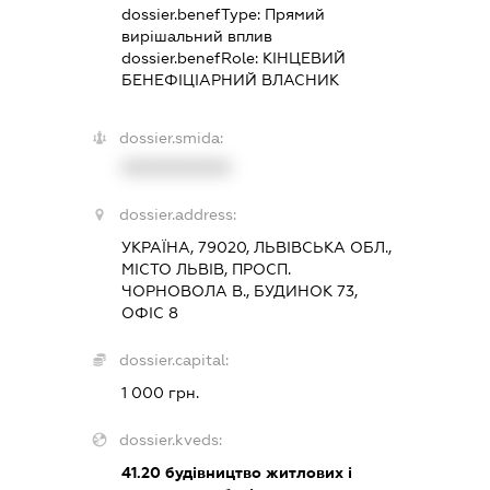
dossier.benefType:
Прямий
вирішальний вплив
dossier.benefRole:
КІНЦЕВИЙ
БЕНЕФІЦІАРНИЙ ВЛАСНИК
dossier.smida:
XXXXXXXXXX
dossier.address:
УКРАЇНА, 79020, ЛЬВІВСЬКА ОБЛ.,
МІСТО ЛЬВІВ, ПРОСП.
ЧОРНОВОЛА В., БУДИНОК 73,
ОФІС 8
dossier.capital:
1 000 грн.
dossier.kveds:
41.20
будівництво житлових і