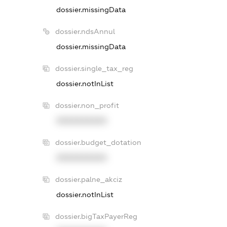
dossier.missingData
dossier.ndsAnnul
dossier.missingData
dossier.single_tax_reg
dossier.notInList
dossier.non_profit
XXXXXXXXXX
dossier.budget_dotation
XXXXXXXXXX
dossier.palne_akciz
dossier.notInList
dossier.bigTaxPayerReg