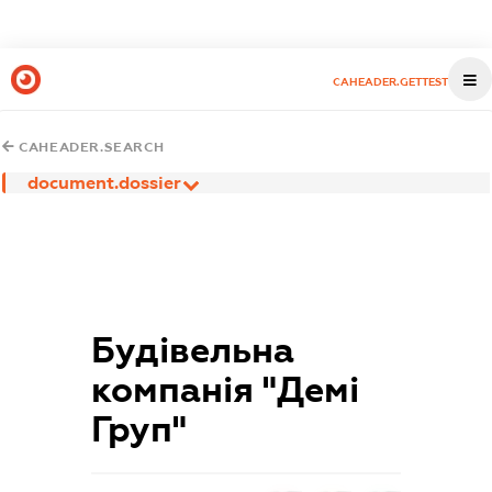
CAHEADER.GETTEST
CAHEADER.SEARCH
document.dossier
Будівельна
компанія "Демі
Груп"