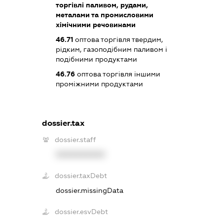
торгівлі паливом, рудами,
металами та промисловими
хімічними речовинами
46.71
оптова торгівля твердим,
рідким, газоподібним паливом і
подібними продуктами
46.76
оптова торгівля іншими
проміжними продуктами
dossier.tax
dossier.staff
XXXXXXXXXX
dossier.taxDebt
dossier.missingData
dossier.esvDebt