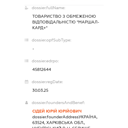
dossier.fullName:
ТОВАРИСТВО З ОБМЕЖЕНОЮ
ВІДПОВІДАЛЬНІСТЮ "МАРШАЛ-
КАРД+"
dossier.opfSubType:
-
dossier.edrpo:
45812644
dossier.regDate:
30.03.25
dossier.foundersAndBenef:
СІДЕЙ ЮРІЙ ЮРІЙОВИЧ
dossier.founderAddress
УКРАЇНА,
63524, ХАРКІВСЬКА ОБЛ.,