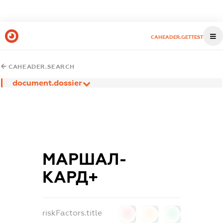
CAHEADER.GETTEST
CAHEADER.SEARCH
document.dossier
МАРШАЛ-
КАРД+
riskFactors.title
0
0
0