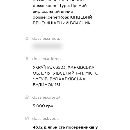
dossier.benefType:
Прямий
вирішальний вплив
dossier.benefRole:
КІНЦЕВИЙ
БЕНЕФІЦІАРНИЙ ВЛАСНИК
dossier.smida:
XXXXXXXXXX
dossier.address:
УКРАЇНА, 63503, ХАРКІВСЬКА
ОБЛ., ЧУГУЇВСЬКИЙ Р-Н, МІСТО
ЧУГУЇВ, ВУЛ.ХАРКІВСЬКА,
БУДИНОК 151
dossier.capital:
5 000 грн.
dossier.kveds:
46.12
діяльність посередників у