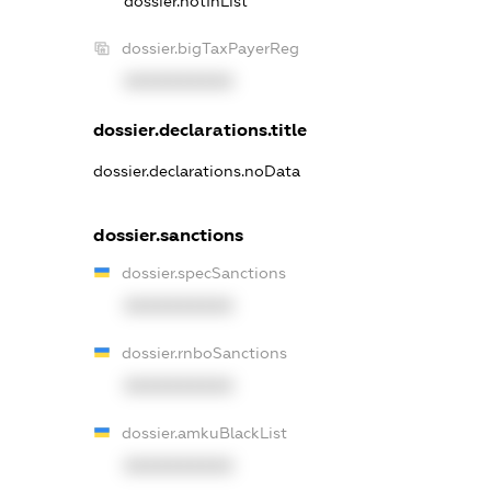
dossier.notInList
dossier.bigTaxPayerReg
XXXXXXXXXX
dossier.declarations.title
dossier.declarations.noData
dossier.sanctions
dossier.specSanctions
XXXXXXXXXX
dossier.rnboSanctions
XXXXXXXXXX
dossier.amkuBlackList
XXXXXXXXXX