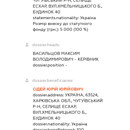
ЧУГУЇВСЬКИЙ Р-Н, СЕЛИЩЕ
ЕСХАР, ВУЛ.ХМЕЛЬНИЦЬКОГО Б.,
БУДИНОК 40
statements.nationality:
Україна
Розмір внеску до статутного
фонду (грн.):
5 000
(100 %)
dossier.heads:
ВАСИЛЬЦОВ МАКСИМ
ВОЛОДИМИРОВИЧ
-
КЕРІВНИК
dossier.position -
dossier.beneficiaries:
СІДЕЙ ЮРІЙ ЮРІЙОВИЧ
dossier.address:
УКРАЇНА, 63524,
ХАРКІВСЬКА ОБЛ., ЧУГУЇВСЬКИЙ
Р-Н, СЕЛИЩЕ ЕСХАР,
ВУЛ.ХМЕЛЬНИЦЬКОГО Б.,
БУДИНОК 40
dossier.nationality:
Україна
dossier.benefInterest:
100