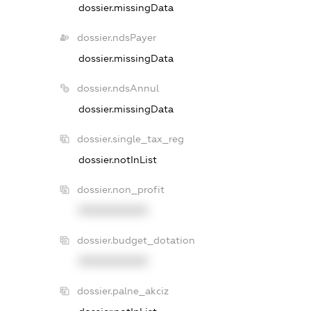
dossier.missingData
dossier.ndsPayer
dossier.missingData
dossier.ndsAnnul
dossier.missingData
dossier.single_tax_reg
dossier.notInList
dossier.non_profit
XXXXXXXXXX
dossier.budget_dotation
XXXXXXXXXX
dossier.palne_akciz