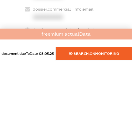
dossier.commercial_info.email
XXXXXXXXXX
dossier.commercial_info.website
freemium.actualData
XXXXXXXXXX
dossier.commercial_info.activity
document.dueToDate
08.05.25
SEARCH.ONMONITORING
XXXXXXXXXX
freemium.exampleText_1
freemium.exampleText_2
freemium.anonymousPerSearch2
FREEMIUM.DETAILS
FREEMIUM.REGISTER