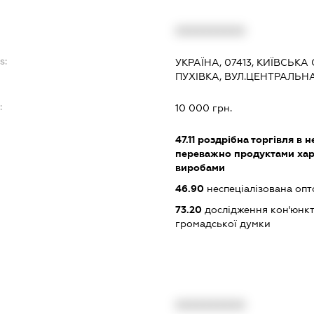
XXXXXXXXXX
s:
УКРАЇНА, 07413, КИЇВСЬКА
ПУХІВКА, ВУЛ.ЦЕНТРАЛЬНА
:
10 000 грн.
47.11
роздрібна торгівля в н
переважно продуктами хар
виробами
46.90
неспеціалізована опт
73.20
дослідження кон'юнкт
громадської думки
XXXXXXXXXX