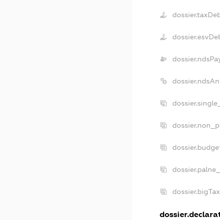
dossier.taxDe
dossier.esvDe
dossier.ndsPa
dossier.ndsAn
dossier.singl
dossier.non_p
dossier.budge
dossier.palne
dossier.bigTa
dossier.declarat