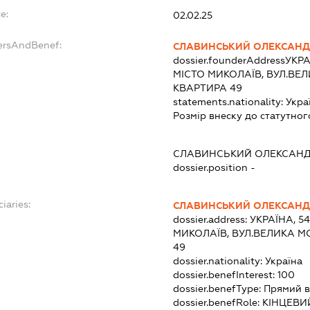
e:
02.02.25
ersAndBenef:
СЛАВИНСЬКИЙ ОЛЕКСАНД
dossier.founderAddress
УКРА
МІСТО МИКОЛАЇВ, ВУЛ.ВЕ
КВАРТИРА 49
statements.nationality:
Укра
Розмір внеску до статутног
СЛАВИНСЬКИЙ ОЛЕКСАНД
dossier.position -
iaries:
СЛАВИНСЬКИЙ ОЛЕКСАНД
dossier.address:
УКРАЇНА, 5
МИКОЛАЇВ, ВУЛ.ВЕЛИКА М
49
dossier.nationality:
Україна
dossier.benefInterest:
100
dossier.benefType:
Прямий в
dossier.benefRole:
КІНЦЕВИ