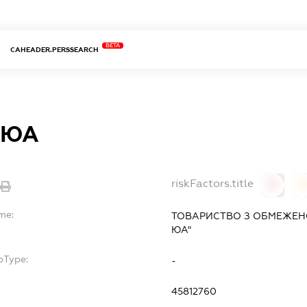
BETA
CAHEADER.PERSSEARCH
 ЮА
riskFactors.title
0
me:
ТОВАРИСТВО З ОБМЕЖЕН
ЮА"
bType:
-
45812760