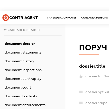
CONTR AGENT
CAHEADER.COMPANIES
CAHEADER.PERSONS
CAHEADER.SEARCH
document.dossier
ПОРУЧ
document.statements
document.history
dossier.title
document.inspections
dossier.fullNa
document.bankruptcy
document.court
dossier.opfSu
document.taxdebts
dossier.edrpo:
document.enforcements