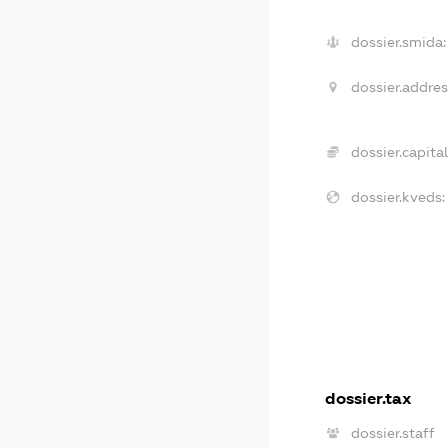
dossier.smida:
dossier.addres
dossier.capital
dossier.kveds:
dossier.tax
dossier.staff