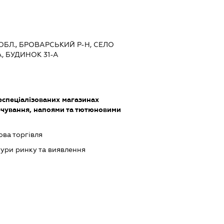
 ОБЛ., БРОВАРСЬКИЙ Р-Н, СЕЛО
, БУДИНОК 31-А
еспеціалізованих магазинах
чування, напоями та тютюновими
ова торгівля
ури ринку та виявлення