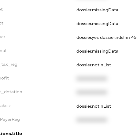
bt
dossier.missingData
bt
dossier.missingData
yer
dossier.yes
dossier.ndsInn 4
nul
dossier.missingData
e_tax_reg
dossier.notInList
rofit
XXXXXXXXXX
t_dotation
XXXXXXXXXX
_akciz
dossier.notInList
xPayerReg
XXXXXXXXXX
ions.title