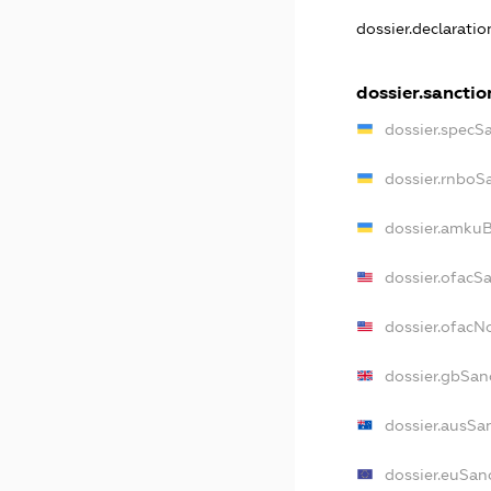
dossier.declarati
dossier.sanctio
dossier.specS
dossier.rnboS
dossier.amkuB
dossier.ofacS
dossier.ofac
dossier.gbSan
dossier.ausSa
dossier.euSan