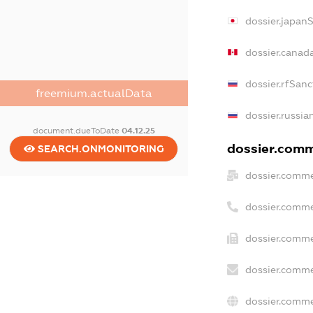
dossier.japan
dossier.canad
dossier.rfSanc
freemium.actualData
dossier.russia
document.dueToDate
04.12.25
dossier.comme
SEARCH.ONMONITORING
dossier.comme
dossier.comme
dossier.comme
dossier.comme
dossier.comme