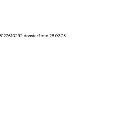
58127610292
dossier.from 28.02.25