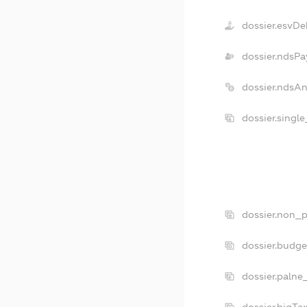
dossier.esvDe
dossier.ndsPa
dossier.ndsA
dossier.singl
dossier.non_p
dossier.budg
dossier.palne
dossier.bigT