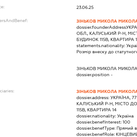
te:
23.06.25
dersAndBenef:
ЗІНЬКОВ МИКОЛА МИКОЛ
dossier.founderAddress
УКРА
ОБЛ., КАЛУСЬКИЙ Р-Н, МІС
БУДИНОК 115В, КВАРТИРА 
statements.nationality:
Укра
Розмір внеску до статутног
:
ЗІНЬКОВ МИКОЛА МИКОЛ
dossier.position -
ciaries:
ЗІНЬКОВ МИКОЛА МИКОЛ
dossier.address:
УКРАЇНА, 7
КАЛУСЬКИЙ Р-Н, МІСТО ДО
115В, КВАРТИРА 14
dossier.nationality:
Україна
dossier.benefInterest:
100
dossier.benefType:
Прямий в
dossier.benefRole:
КІНЦЕВИ