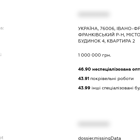
:
XXXXXXXXXX
s:
УКРАЇНА, 76006, ІВАНО-Ф
ФРАНКІВСЬКИЙ Р-Н, МІСТО
БУДИНОК 4, КВАРТИРА 2
:
1 000 000 грн.
46.90
неспеціалізована опт
43.91
покрівельні роботи
43.99
інші спеціалізовані буд
XXXXXXXXXX
bt
dossier.missingData