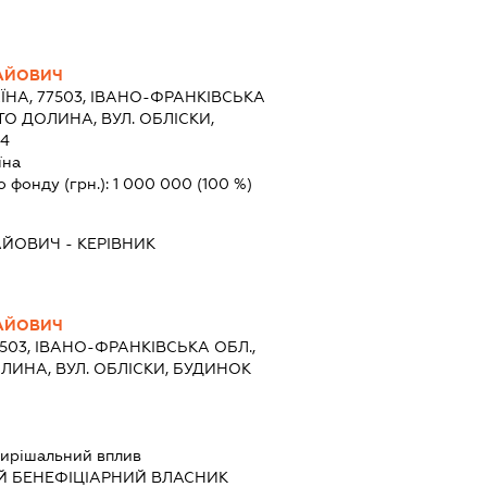
АЙОВИЧ
ЇНА, 77503, ІВАНО-ФРАНКІВСЬКА
ТО ДОЛИНА, ВУЛ. ОБЛІСКИ,
14
їна
о фонду (грн.):
1 000 000
(100 %)
АЙОВИЧ
-
КЕРІВНИК
АЙОВИЧ
7503, ІВАНО-ФРАНКІВСЬКА ОБЛ.,
ЛИНА, ВУЛ. ОБЛІСКИ, БУДИНОК
ирішальний вплив
Й БЕНЕФІЦІАРНИЙ ВЛАСНИК