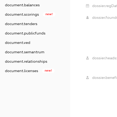
document.balances
dossier.regDa
document.scorings
new!
dossier.foun
document.tenders
document.publicfunds
document.ved
document.semantrum
dossier.heads
document.relationships
document.licenses
new!
dossier.benefi