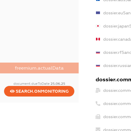
dossier.euSan
dossier.japan
dossier.cana
dossier.rfSan
dossier.russia
freemium.actualData
dossier.comm
document.dueToDate
25.06.25
dossier.comme
SEARCH.ONMONITORING
dossier.comm
dossier.comme
dossier.comme