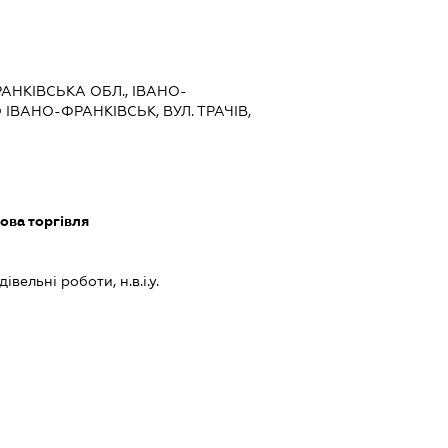
РАНКІВСЬКА ОБЛ., ІВАНО-
 ІВАНО-ФРАНКІВСЬК, ВУЛ. ТРАЧІВ,
ова торгівля
івельні роботи, н.в.і.у.