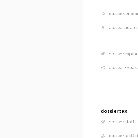
dossier.smida
dossier.addres
dossier.capital
dossier.kveds:
dossier.tax
dossier.staff
dossier.taxDe