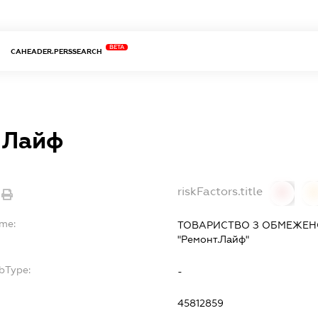
BETA
CAHEADER.PERSSEARCH
.Лайф
riskFactors.title
0
ame:
ТОВАРИСТВО З ОБМЕЖЕН
"Ремонт.Лайф"
bType:
-
45812859