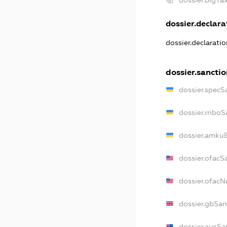
dossier.declarat
dossier.declarati
dossier.sancti
dossier.specS
dossier.rnboS
dossier.amkuB
dossier.ofacS
dossier.ofac
dossier.gbSan
dossier.ausSa