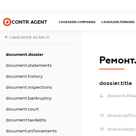
CONTR AGENT
CAHEADER.COMPANIES
CAHEADER.PERSONS
CAHEADER.SEARCH
document.dossier
Ремонт
document.statements
document.history
dossier.title
document.inspections
dossier.fullN
document.bankruptcy
document.court
dossier.opfSu
document.taxdebts
dossier.edrpo:
document.enforcements