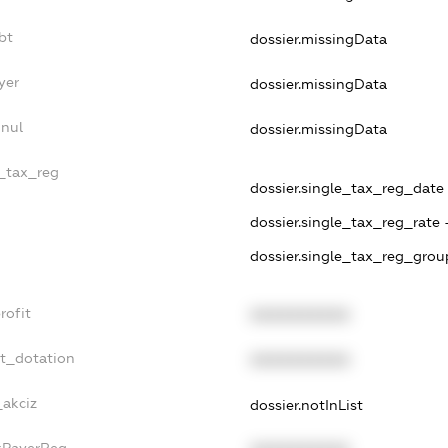
bt
dossier.missingData
yer
dossier.missingData
nnul
dossier.missingData
e_tax_reg
dossier.single_tax_reg_date 
dossier.single_tax_reg_rate 
dossier.single_tax_reg_grou
rofit
XXXXXXXXXX
et_dotation
XXXXXXXXXX
_akciz
dossier.notInList
axPayerReg