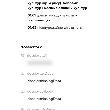
культур (крім рису), бобових
культур і насіння олійних культур
01.61
допоміжна діяльність у
рослинництві
01.63
післяурожайна діяльність
dossier.tax
dossier.staff
XXXXXXXXXX
dossier.taxDebt
dossier.missingData
dossier.esvDebt
dossier.missingData
dossier.ndsPayer