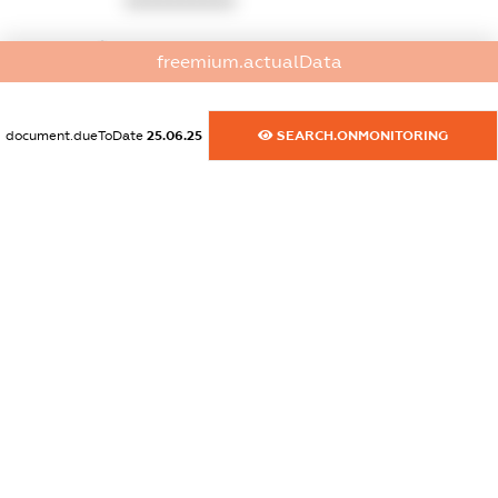
XXXXXXXXXX
dossier.commercial_info.website
freemium.actualData
XXXXXXXXXX
dossier.commercial_info.activity
document.dueToDate
25.06.25
SEARCH.ONMONITORING
XXXXXXXXXX
freemium.exampleText_1
freemium.exampleText_2
freemium.anonymousPerSearch2
FREEMIUM.DETAILS
FREEMIUM.REGISTER