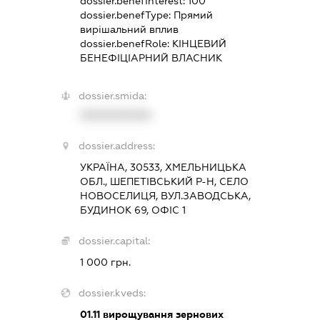
dossier.benefInterest:
100
dossier.benefType:
Прямий
вирішальний вплив
dossier.benefRole:
КІНЦЕВИЙ
БЕНЕФІЦІАРНИЙ ВЛАСНИК
dossier.smida:
XXXXXXXXXX
dossier.address:
УКРАЇНА, 30533, ХМЕЛЬНИЦЬКА
ОБЛ., ШЕПЕТІВСЬКИЙ Р-Н, СЕЛО
НОВОСЕЛИЦЯ, ВУЛ.ЗАВОДСЬКА,
БУДИНОК 69, ОФІС 1
dossier.capital:
1 000 грн.
dossier.kveds:
01.11
вирощування зернових