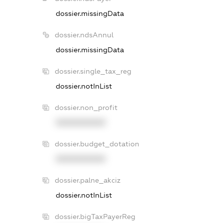
dossier.missingData
dossier.ndsAnnul
dossier.missingData
dossier.single_tax_reg
dossier.notInList
dossier.non_profit
XXXXXXXXXX
dossier.budget_dotation
XXXXXXXXXX
dossier.palne_akciz
dossier.notInList
dossier.bigTaxPayerReg