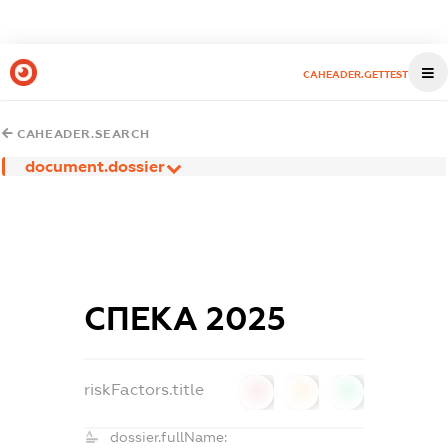
CAHEADER.GETTEST
CAHEADER.SEARCH
document.dossier
СПЕКА 2025
riskFactors.title
0
0
0
dossier.fullName: