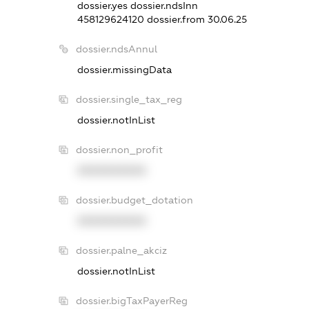
dossier.yes
dossier.ndsInn
458129624120
dossier.from 30.06.25
dossier.ndsAnnul
dossier.missingData
dossier.single_tax_reg
dossier.notInList
dossier.non_profit
XXXXXXXXXX
dossier.budget_dotation
XXXXXXXXXX
dossier.palne_akciz
dossier.notInList
dossier.bigTaxPayerReg