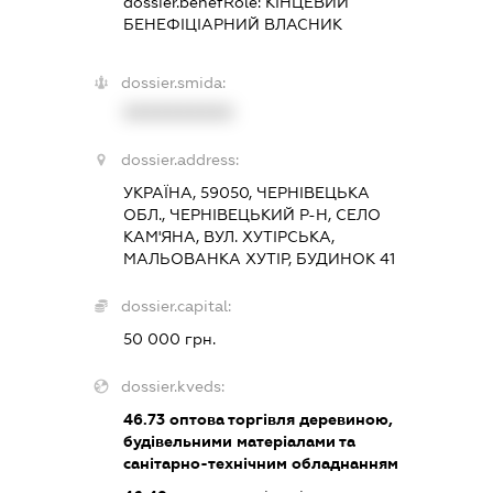
dossier.benefRole:
КІНЦЕВИЙ
БЕНЕФІЦІАРНИЙ ВЛАСНИК
dossier.smida:
XXXXXXXXXX
dossier.address:
УКРАЇНА, 59050, ЧЕРНІВЕЦЬКА
ОБЛ., ЧЕРНІВЕЦЬКИЙ Р-Н, СЕЛО
КАМ'ЯНА, ВУЛ. ХУТІРСЬКА,
МАЛЬОВАНКА ХУТІР, БУДИНОК 41
dossier.capital:
50 000 грн.
dossier.kveds:
46.73
оптова торгівля деревиною,
будівельними матеріалами та
санітарно-технічним обладнанням