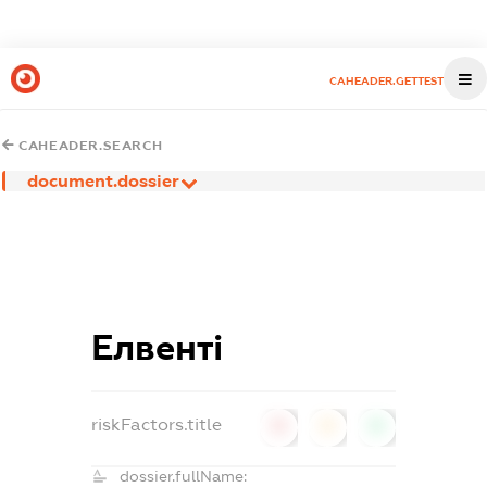
CAHEADER.GETTEST
CAHEADER.SEARCH
document.dossier
Елвенті
riskFactors.title
0
0
0
dossier.fullName: