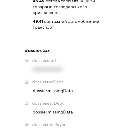
46.49
оптова торгівля іншими
товарами господарського
призначення
49.41
вантажний автомобільний
транспорт
dossier.tax
dossier.staff
XXXXXXXXXX
dossier.taxDebt
dossier.missingData
dossier.esvDebt
dossier.missingData
dossier.ndsPayer