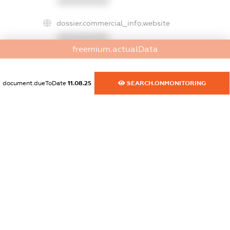
XXXXXXXXXX
dossier.commercial_info.website
XXXXXXXXXX
freemium.actualData
dossier.commercial_info.activity
XXXXXXXXXX
document.dueToDate
11.08.25
SEARCH.ONMONITORING
freemium.exampleText_1
freemium.exampleText_2
freemium.anonymousPerSearch2
FREEMIUM.DETAILS
FREEMIUM.REGISTER