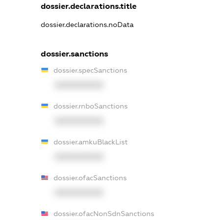
dossier.declarations.title
dossier.declarations.noData
dossier.sanctions
dossier.specSanctions
XXXXXXXXXX
dossier.rnboSanctions
XXXXXXXXXX
dossier.amkuBlackList
XXXXXXXXXX
dossier.ofacSanctions
XXXXXXXXXX
dossier.ofacNonSdnSanctions