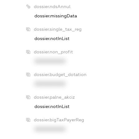
dossier.ndsAnnul
dossier.missingData
dossier.single_tax_reg
dossier.notInList
dossier.non_profit
XXXXXXXXXX
dossier.budget_dotation
XXXXXXXXXX
dossier.palne_akciz
dossier.notInList
dossier.bigTaxPayerReg
XXXXXXXXXX