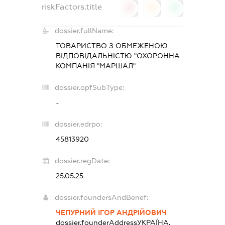
riskFactors.title
0
0
0
dossier.fullName:
ТОВАРИСТВО З ОБМЕЖЕНОЮ
ВІДПОВІДАЛЬНІСТЮ "ОХОРОННА
КОМПАНІЯ "МАРШАЛ"
dossier.opfSubType:
-
dossier.edrpo:
45813920
dossier.regDate:
25.05.25
dossier.foundersAndBenef:
ЧЕПУРНИЙ ІГОР АНДРІЙОВИЧ
dossier.founderAddress
УКРАЇНА,