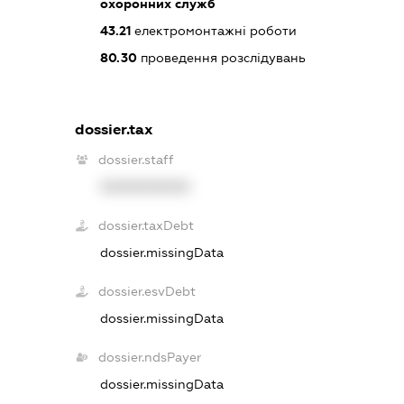
охоронних служб
43.21
електромонтажні роботи
80.30
проведення розслідувань
dossier.tax
dossier.staff
XXXXXXXXXX
dossier.taxDebt
dossier.missingData
dossier.esvDebt
dossier.missingData
dossier.ndsPayer
dossier.missingData