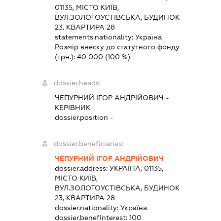
01135, МІСТО КИЇВ,
ВУЛ.ЗОЛОТОУСТІВСЬКА, БУДИНОК
23, КВАРТИРА 28
statements.nationality:
Україна
Розмір внеску до статутного фонду
(грн.):
40 000
(100 %)
dossier.heads:
ЧЕПУРНИЙ ІГОР АНДРІЙОВИЧ
-
КЕРІВНИК
dossier.position -
dossier.beneficiaries:
ЧЕПУРНИЙ ІГОР АНДРІЙОВИЧ
dossier.address:
УКРАЇНА, 01135,
МІСТО КИЇВ,
ВУЛ.ЗОЛОТОУСТІВСЬКА, БУДИНОК
23, КВАРТИРА 28
dossier.nationality:
Україна
dossier.benefInterest:
100