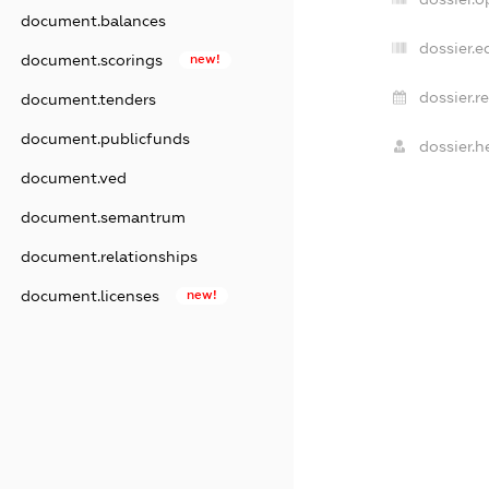
document.balances
dossier.e
document.scorings
new!
dossier.r
document.tenders
document.publicfunds
dossier.h
document.ved
document.semantrum
document.relationships
document.licenses
new!