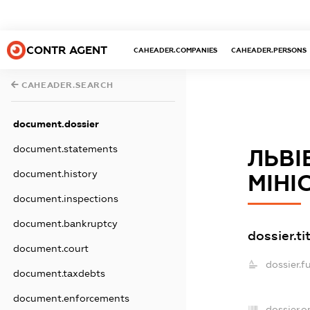
CONTR AGENT
CAHEADER.COMPANIES
CAHEADER.PERSONS
CAHEADER.SEARCH
document.dossier
document.statements
ЛЬВІ
document.history
МІНІ
document.inspections
document.bankruptcy
dossier.ti
document.court
dossier.f
document.taxdebts
document.enforcements
dossier.