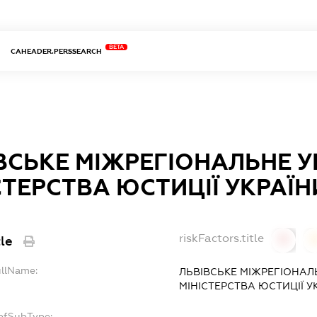
BETA
CAHEADER.PERSSEARCH
ВСЬКЕ МІЖРЕГІОНАЛЬНЕ 
СТЕРСТВА ЮСТИЦІЇ УКРАЇН
riskFactors.title
tle
0
ullName:
ЛЬВІВСЬКЕ МІЖРЕГІОНАЛ
МІНІСТЕРСТВА ЮСТИЦІЇ У
opfSubType: