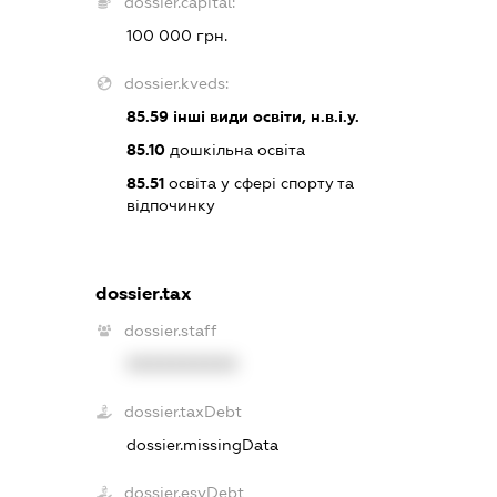
dossier.capital:
100 000 грн.
dossier.kveds:
85.59
інші види освіти, н.в.і.у.
85.10
дошкільна освіта
85.51
освіта у сфері спорту та
відпочинку
dossier.tax
dossier.staff
XXXXXXXXXX
dossier.taxDebt
dossier.missingData
dossier.esvDebt