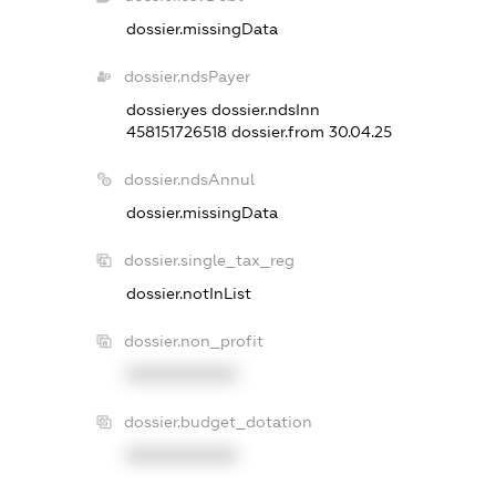
dossier.missingData
dossier.ndsPayer
dossier.yes
dossier.ndsInn
458151726518
dossier.from 30.04.25
dossier.ndsAnnul
dossier.missingData
dossier.single_tax_reg
dossier.notInList
dossier.non_profit
XXXXXXXXXX
dossier.budget_dotation
XXXXXXXXXX