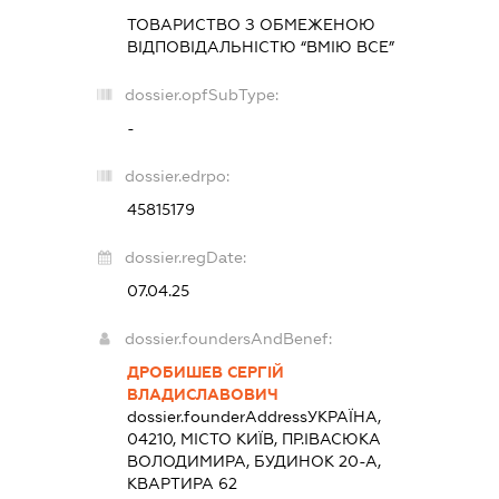
ТОВАРИСТВО З ОБМЕЖЕНОЮ
ВІДПОВІДАЛЬНІСТЮ “ВМІЮ ВСЕ”
dossier.opfSubType:
-
dossier.edrpo:
45815179
dossier.regDate:
07.04.25
dossier.foundersAndBenef:
ДРОБИШЕВ СЕРГІЙ
ВЛАДИСЛАВОВИЧ
dossier.founderAddress
УКРАЇНА,
04210, МІСТО КИЇВ, ПР.ІВАСЮКА
ВОЛОДИМИРА, БУДИНОК 20-А,
КВАРТИРА 62