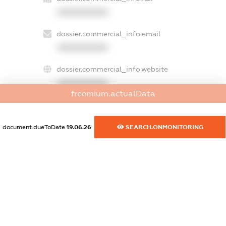
XXXXXXXXXX
dossier.commercial_info.email
XXXXXXXXXX
dossier.commercial_info.website
XXXXXXXXXX
freemium.actualData
dossier.commercial_info.activity
XXXXXXXXXX
document.dueToDate
19.06.26
SEARCH.ONMONITORING
freemium.exampleText_1
freemium.exampleText_2
freemium.anonymousPerSearch2
FREEMIUM.DETAILS
FREEMIUM.REGISTER