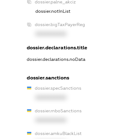
dossier.palne_akciz
dossier.notInList
dossier.bigTaxPayerReg
XXXXXXXXXX
dossier.declarations.title
dossier.declarations.noData
dossier.sanctions
dossier.specSanctions
XXXXXXXXXX
dossier.rnboSanctions
XXXXXXXXXX
dossier.amkuBlackList