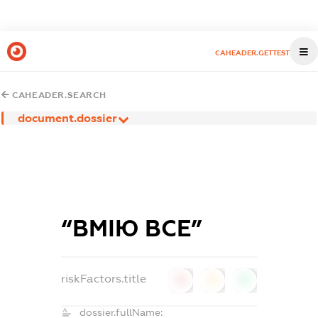
CAHEADER.GETTEST
CAHEADER.SEARCH
document.dossier
“ВМІЮ ВСЕ”
riskFactors.title
0
0
0
dossier.fullName: