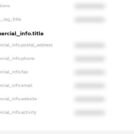
tions
XXXXXXXXXX
n_reg_title
XXXXXXXXXX
rcial_info.title
rcial_info.postal_address
XXXXXXXXXX
rcial_info.phone
XXXXXXXXXX
rcial_info.fax
XXXXXXXXXX
rcial_info.email
XXXXXXXXXX
rcial_info.website
XXXXXXXXXX
cial_info.activity
XXXXXXXXXX