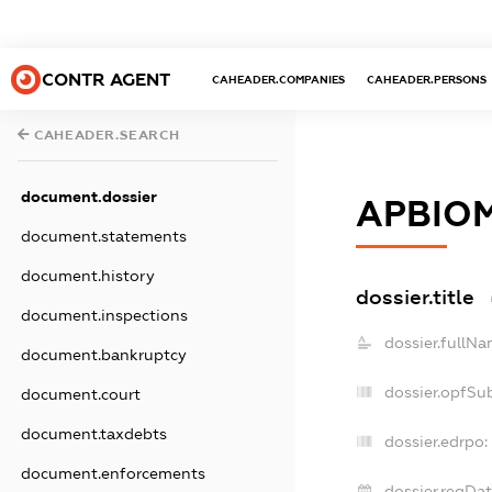
CONTR AGENT
CAHEADER.COMPANIES
CAHEADER.PERSONS
CAHEADER.SEARCH
document.dossier
АРВІО
document.statements
document.history
dossier.title
document.inspections
dossier.fullNa
document.bankruptcy
dossier.opfSu
document.court
document.taxdebts
dossier.edrpo:
document.enforcements
dossier.regDat