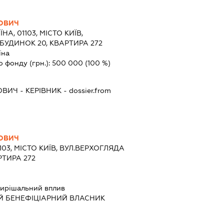
ОВИЧ
ЇНА, 01103, МІСТО КИЇВ,
БУДИНОК 20, КВАРТИРА 272
їна
о фонду (грн.):
500 000
(100 %)
ОВИЧ
-
КЕРІВНИК
- dossier.from
ОВИЧ
1103, МІСТО КИЇВ, ВУЛ.ВЕРХОГЛЯДА
РТИРА 272
ирішальний вплив
Й БЕНЕФІЦІАРНИЙ ВЛАСНИК