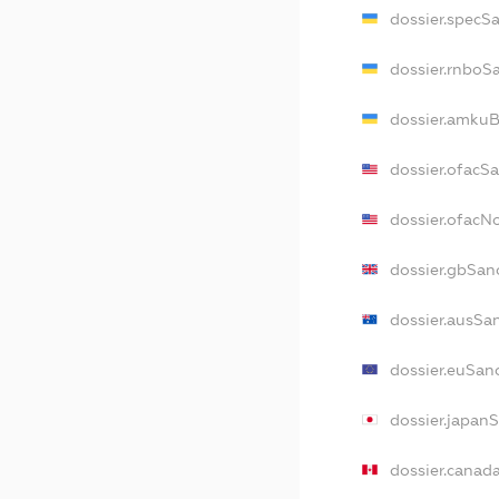
dossier.specS
dossier.rnboS
dossier.amkuB
dossier.ofacS
dossier.ofac
dossier.gbSan
dossier.ausSa
dossier.euSan
dossier.japan
dossier.canad