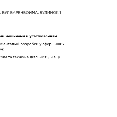
ЇВ, ВУЛ.БАРЕНБОЙМА, БУДИНОК 1
ими машинами й устаткованням
ментальні розробки у сфері інших
аук
а та технічна діяльність, н.в.і.у.