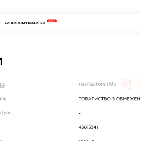
BETA
CAHEADER.PERSSEARCH
М
riskFactors.title
0
0
me:
ТОВАРИСТВО З ОБМЕЖЕНО
bType:
-
45815341
e: