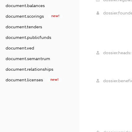
document.balances
dossier.found
document.scorings
new!
document.tenders
document.publicfunds
document.ved
dossier.heads:
document.semantrum
document.relationships
document.licenses
new!
dossier.benefic