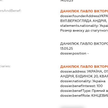
14.05.25
ersAndBenef:
ДАНИЛЮК ПАВЛО ВІКТОР
dossier.founderAddress
УКРА
ВУЛ.ВЕРХОГЛЯДА АНДРІЯ, 
statements.nationality:
Укра
Розмір внеску до статутног
ДАНИЛЮК ПАВЛО ВІКТОР
13.05.25
dossier.position -
iaries:
ДАНИЛЮК ПАВЛО ВІКТОР
dossier.address:
УКРАЇНА, 0
АНДРІЯ, БУДИНОК 20, КВА
dossier.nationality:
Україна
dossier.benefInterest:
100
dossier.benefType:
Прямий в
dossier.benefRole:
КІНЦЕВИ