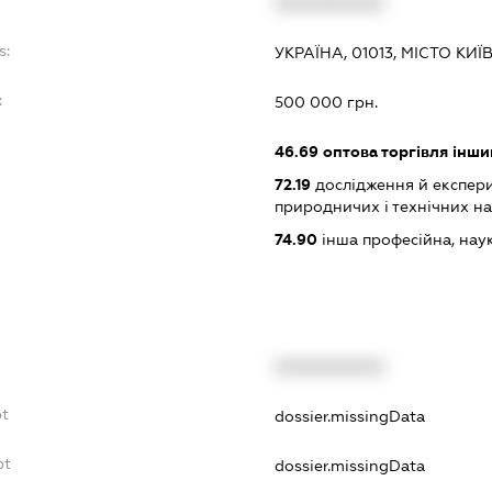
XXXXXXXXXX
s:
УКРАЇНА, 01013, МІСТО КИ
:
500 000 грн.
46.69
оптова торгівля інш
72.19
дослідження й експери
природничих і технічних н
74.90
інша професійна, науков
XXXXXXXXXX
bt
dossier.missingData
bt
dossier.missingData