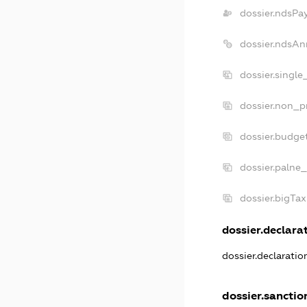
dossier.ndsPa
dossier.ndsAn
dossier.singl
dossier.non_p
dossier.budge
dossier.palne_
dossier.bigTa
dossier.declarat
dossier.declarati
dossier.sanctio