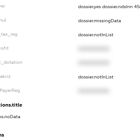
yer
dossier.yes
dossier.ndsInn 
nul
dossier.missingData
e_tax_reg
dossier.notInList
rofit
XXXXXXXXXX
t_dotation
XXXXXXXXXX
akciz
dossier.notInList
xPayerReg
XXXXXXXXXX
ions.title
ons.noData
ns