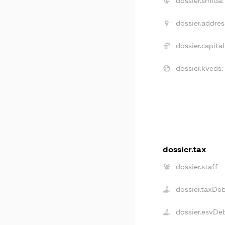
dossier.smida:
dossier.addres
dossier.capital
dossier.kveds:
dossier.tax
dossier.staff
dossier.taxDe
dossier.esvDe