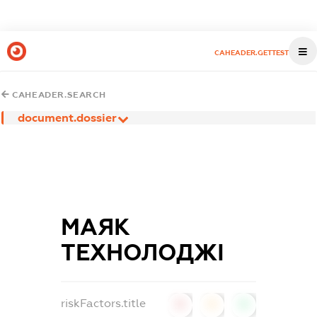
CAHEADER.GETTEST
CAHEADER.SEARCH
document.dossier
МАЯК
ТЕХНОЛОДЖІ
riskFactors.title
0
0
0