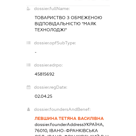
dossier.fullName:
ТОВАРИСТВО З ОБМЕЖЕНОЮ
ВІДПОВІДАЛЬНІСТЮ "МАЯК
ТЕХНОЛОДЖІ"
dossier.opfSubType:
-
dossier.edrpo:
45815692
dossier.regDate:
02.04.25
dossier.foundersAndBenef:
ЛЕВШИНА ТЕТЯНА ВАСИЛІВНА
dossier.founderAddress
УКРАЇНА,
76010, ІВАНО-ФРАНКІВСЬКА