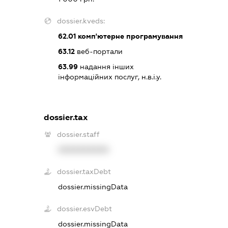
dossier.kveds:
62.01
комп'ютерне програмування
63.12
веб-портали
63.99
надання інших
інформаційних послуг, н.в.і.у.
dossier.tax
dossier.staff
XXXXXXXXXX
dossier.taxDebt
dossier.missingData
dossier.esvDebt
dossier.missingData