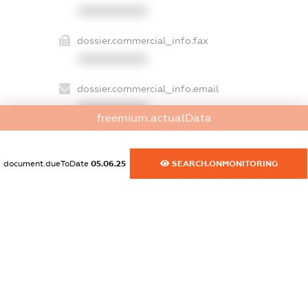
XXXXXXXXXX
dossier.commercial_info.fax
XXXXXXXXXX
dossier.commercial_info.email
XXXXXXXXXX
freemium.actualData
dossier.commercial_info.website
XXXXXXXXXX
document.dueToDate
05.06.25
SEARCH.ONMONITORING
dossier.commercial_info.activity
XXXXXXXXXX
freemium.exampleText_1
freemium.exampleText_2
freemium.anonymousPerSearch2