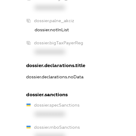
XXXXXXXXXX
dossier.palne_akciz
dossier.notInList
dossier.bigTaxPayerReg
XXXXXXXXXX
dossier.declarations.title
dossier.declarations.noData
dossier.sanctions
dossier.specSanctions
XXXXXXXXXX
dossier.rnboSanctions