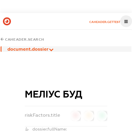
CAHEADER.GETTEST
CAHEADER.SEARCH
document.dossier
МЕЛІУС БУД
riskFactors.title
0
0
0
dossier.fullName: