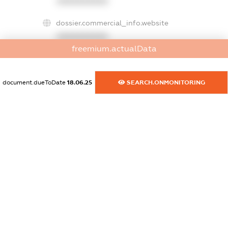
XXXXXXXXXX
dossier.commercial_info.website
XXXXXXXXXX
freemium.actualData
dossier.commercial_info.activity
XXXXXXXXXX
document.dueToDate
18.06.25
SEARCH.ONMONITORING
freemium.exampleText_1
freemium.exampleText_2
freemium.anonymousPerSearch2
FREEMIUM.DETAILS
FREEMIUM.REGISTER