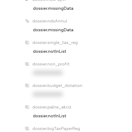
dossier.missingData
dossier.ndsAnnul
dossier.missingData
dossier.single_tax_reg
dossier.notInList
dossier.non_profit
XXXXXXXXXX
dossier.budget_dotation
XXXXXXXXXX
dossier.palne_akciz
dossier.notInList
dossier.bigTaxPayerReg