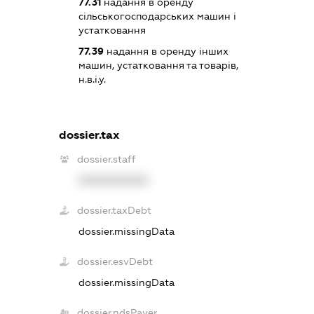
77.31
надання в оренду
сільськогосподарських машин і
устатковання
77.39
надання в оренду інших
машин, устатковання та товарів,
н.в.і.у.
dossier.tax
dossier.staff
XXXXXXXXXX
dossier.taxDebt
dossier.missingData
dossier.esvDebt
dossier.missingData
dossier.ndsPayer