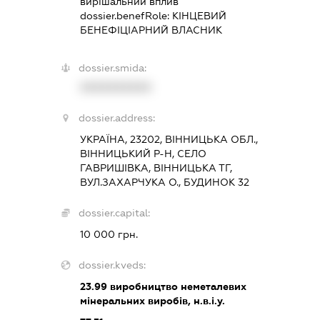
вирішальний вплив
dossier.benefRole:
КІНЦЕВИЙ
БЕНЕФІЦІАРНИЙ ВЛАСНИК
dossier.smida:
XXXXXXXXXX
dossier.address:
УКРАЇНА, 23202, ВІННИЦЬКА ОБЛ.,
ВІННИЦЬКИЙ Р-Н, СЕЛО
ГАВРИШІВКА, ВІННИЦЬКА ТГ,
ВУЛ.ЗАХАРЧУКА О., БУДИНОК 32
dossier.capital:
10 000 грн.
dossier.kveds:
23.99
виробництво неметалевих
мінеральних виробів, н.в.і.у.