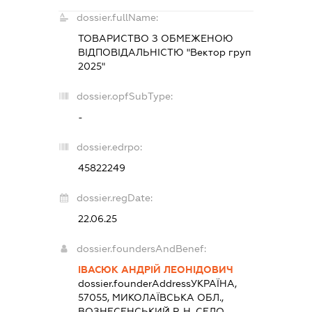
dossier.fullName:
ТОВАРИСТВО З ОБМЕЖЕНОЮ
ВІДПОВІДАЛЬНІСТЮ "Вектор груп
2025"
dossier.opfSubType:
-
dossier.edrpo:
45822249
dossier.regDate:
22.06.25
dossier.foundersAndBenef:
ІВАСЮК АНДРІЙ ЛЕОНІДОВИЧ
dossier.founderAddress
УКРАЇНА,
57055, МИКОЛАЇВСЬКА ОБЛ.,
ВОЗНЕСЕНСЬКИЙ Р-Н, СЕЛО