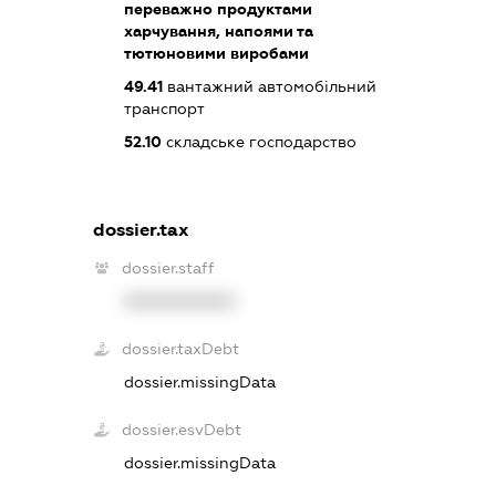
переважно продуктами
харчування, напоями та
тютюновими виробами
49.41
вантажний автомобільний
транспорт
52.10
складське господарство
dossier.tax
dossier.staff
XXXXXXXXXX
dossier.taxDebt
dossier.missingData
dossier.esvDebt
dossier.missingData