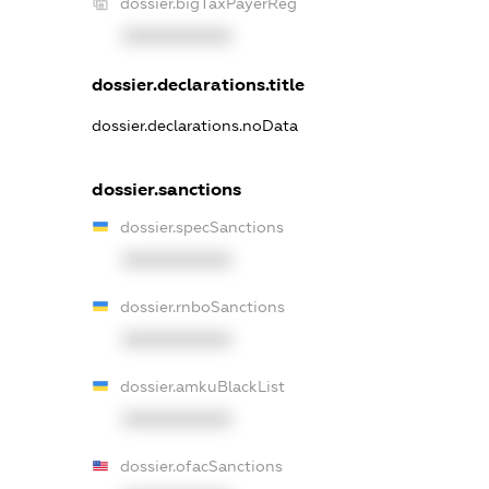
dossier.bigTaxPayerReg
XXXXXXXXXX
dossier.declarations.title
dossier.declarations.noData
dossier.sanctions
dossier.specSanctions
XXXXXXXXXX
dossier.rnboSanctions
XXXXXXXXXX
dossier.amkuBlackList
XXXXXXXXXX
dossier.ofacSanctions