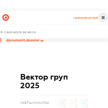
CAHEADER.GETTEST
CAHEADER.SEARCH
document.dossier
Вектор груп
2025
riskFactors.title
0
0
0