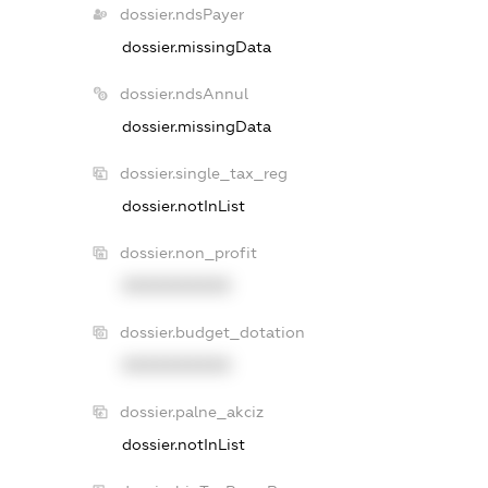
dossier.ndsPayer
dossier.missingData
dossier.ndsAnnul
dossier.missingData
dossier.single_tax_reg
dossier.notInList
dossier.non_profit
XXXXXXXXXX
dossier.budget_dotation
XXXXXXXXXX
dossier.palne_akciz
dossier.notInList