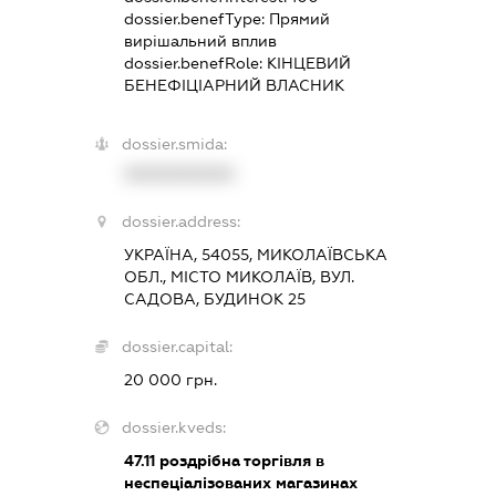
dossier.benefType:
Прямий
вирішальний вплив
dossier.benefRole:
КІНЦЕВИЙ
БЕНЕФІЦІАРНИЙ ВЛАСНИК
dossier.smida:
XXXXXXXXXX
dossier.address:
УКРАЇНА, 54055, МИКОЛАЇВСЬКА
ОБЛ., МІСТО МИКОЛАЇВ, ВУЛ.
САДОВА, БУДИНОК 25
dossier.capital:
20 000 грн.
dossier.kveds:
47.11
роздрібна торгівля в
неспеціалізованих магазинах