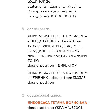
БУДИНОК 26
statements.nationality:
Україна
Розмір внеску до статутного
фонду (грн.):
10 000
(100 %)
dossier.heads:
ЯНКОВСЬКА ТЕТЯНА БОРИСІВНА
-
ПРЕДСТАВНИК
- dossier.from
13.03.25
ВЧИНЯТИ ДІЇ ВІД ІМЕНІ
ЮРИДИЧНОЇ ОСОБИ, У ТОМУ
ЧИСЛІ ПІДПИСУВАТИ ДОГОВОРИ
ТОЩО
dossier.position - ДИРЕКТОР
ЯНКОВСЬКА ТЕТЯНА БОРИСІВНА
-
КЕРІВНИК
- dossier.from 13.03.25
dossier.position -
dossier.beneficiaries:
ЯНКОВСЬКА ТЕТЯНА БОРИСІВНА
dossier.address:
УКРАЇНА, 57001,