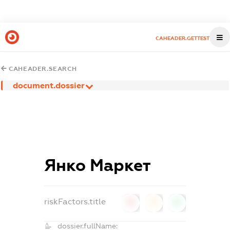
CAHEADER.GETTEST
CAHEADER.SEARCH
document.dossier
Янко Маркет
riskFactors.title
0
0
0
dossier.fullName: