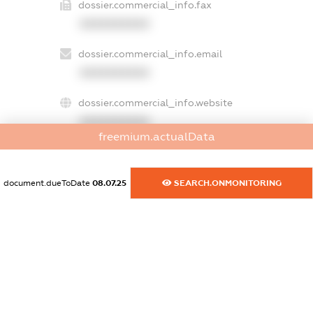
dossier.commercial_info.fax
XXXXXXXXXX
dossier.commercial_info.email
XXXXXXXXXX
dossier.commercial_info.website
XXXXXXXXXX
freemium.actualData
dossier.commercial_info.activity
XXXXXXXXXX
document.dueToDate
08.07.25
SEARCH.ONMONITORING
freemium.exampleText_1
freemium.exampleText_2
freemium.anonymousPerSearch2
FREEMIUM.DETAILS
FREEMIUM.REGISTER