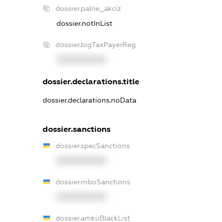
dossier.palne_akciz
dossier.notInList
dossier.bigTaxPayerReg
XXXXXXXXXX
dossier.declarations.title
dossier.declarations.noData
dossier.sanctions
dossier.specSanctions
XXXXXXXXXX
dossier.rnboSanctions
XXXXXXXXXX
dossier.amkuBlackList