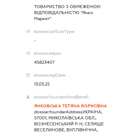
ТОВАРИСТВО З ОБМЕЖЕНОЮ
ВІДПОВІДАЛЬНІСТЮ "Янко
Маркет"
dossier.opfSubType:
-
dossier.edrpo:
45823407
dossier.regDate:
13.03.25
dossier.foundersAndBenef:
ЯНКОВСЬКА ТЕТЯНА БОРИСІВНА
dossier.founderAddress
УКРАЇНА,
57001, МИКОЛАЇВСЬКА ОБЛ.,
ВОЗНЕСЕНСЬКИЙ Р-Н, СЕЛИЩЕ
ВЕСЕЛИНОВЕ, ВУЛ.ПІВНІЧНА,