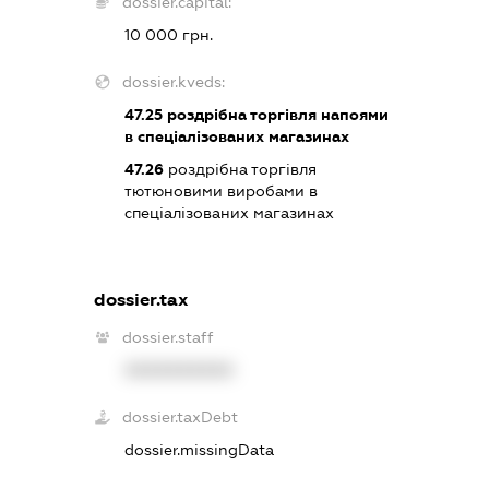
dossier.capital:
10 000 грн.
dossier.kveds:
47.25
роздрібна торгівля напоями
в спеціалізованих магазинах
47.26
роздрібна торгівля
тютюновими виробами в
спеціалізованих магазинах
dossier.tax
dossier.staff
XXXXXXXXXX
dossier.taxDebt
dossier.missingData