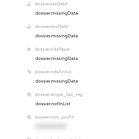
dossier.taxDebt
dossier.missingData
dossier.esvDebt
dossier.missingData
dossier.ndsPayer
dossier.missingData
dossier.ndsAnnul
dossier.missingData
dossier.single_tax_reg
dossier.notInList
dossier.non_profit
XXXXXXXXXX