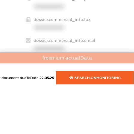
XXXXXXXXXX
dossier.commercial_info.fax
XXXXXXXXXX
dossier.commercial_info.email
XXXXXXXXXX
freemium.actualData
dossier.commercial_info.website
XXXXXXXXXX
document.dueToDate
22.05.25
SEARCH.ONMONITORING
dossier.commercial_info.activity
XXXXXXXXXX
freemium.exampleText_1
freemium.exampleText_2
freemium.anonymousPerSearch2