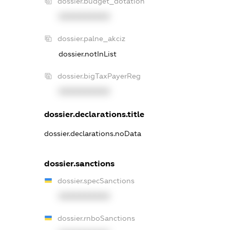
dossier.budget_dotation
XXXXXXXXXX
dossier.palne_akciz
dossier.notInList
dossier.bigTaxPayerReg
XXXXXXXXXX
dossier.declarations.title
dossier.declarations.noData
dossier.sanctions
dossier.specSanctions
XXXXXXXXXX
dossier.rnboSanctions