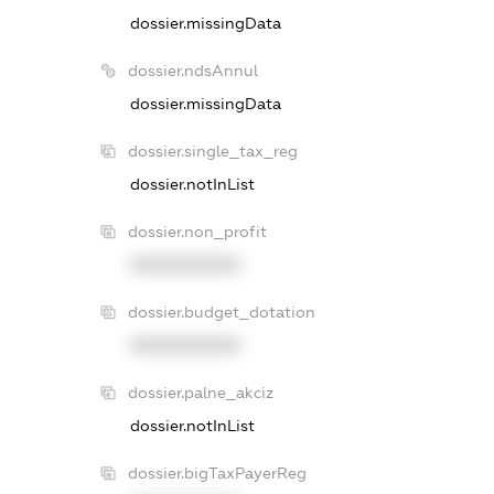
dossier.missingData
dossier.ndsAnnul
dossier.missingData
dossier.single_tax_reg
dossier.notInList
dossier.non_profit
XXXXXXXXXX
dossier.budget_dotation
XXXXXXXXXX
dossier.palne_akciz
dossier.notInList
dossier.bigTaxPayerReg