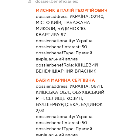
dossier.beneficiaries:
МИСНИК ВІТАЛІЙ ГЕОРГІЙОВИЧ
dossier.address:
УКРАЇНА, 02140,
МІСТО КИЇВ, ПР.БАЖАНА
МИКОЛИ, БУДИНОК 10,
КВАРТИРА 97
dossier.nationality:
Україна
dossier.benefInterest:
50
dossier.benefType:
Прямий
вирішальний вплив
dossier.benefRole:
КІНЦЕВИЙ
БЕНЕФІЦІАРНИЙ ВЛАСНИК
БАБІЙ МАРИНА СЕРГІЇВНА
dossier.address:
УКРАЇНА, 08711,
КИЇВСЬКА ОБЛ., ОБУХІВСЬКИЙ
Р-Н, СЕЛИЩЕ КОЗИН,
ВУЛ.ШЕРВУРДСЬКА, БУДИНОК
2/31
dossier.nationality:
Україна
dossier.benefInterest:
50
dossier.benefType:
Прямий
вирішальний вплив