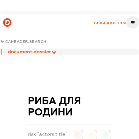
CAHEADER.GETTEST
CAHEADER.SEARCH
document.dossier
РИБА ДЛЯ
РОДИНИ
riskFactors.title
0
0
0