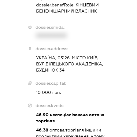
dossier.benefRole:
КІНЦЕВИЙ
БЕНЕФІЦІАРНИЙ ВЛАСНИК
dossier.smida:
XXXXXXXXXX
dossier.address:
УКРАЇНА, 03126, МІСТО КИЇВ,
ВУЛ.БІЛЕЦЬКОГО АКАДЕМІКА,
БУДИНОК 34
dossier.capital:
10 000 грн.
dossier.kveds:
46.90
неспеціалізована оптова
торгівля
46.38
оптова торгівля іншими
продуктами харчування, у тому