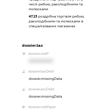
числі рибою, ракоподібними та
молюсками
47.23
роздрібна торгівля рибою,
ракоподібними та молюсками в
спеціалізованих магазинах
dossier.tax
dossier.staff
XXXXXXXXXX
dossier.taxDebt
dossier.missingData
dossier.esvDebt
dossier.missingData
dossier.ndsPayer