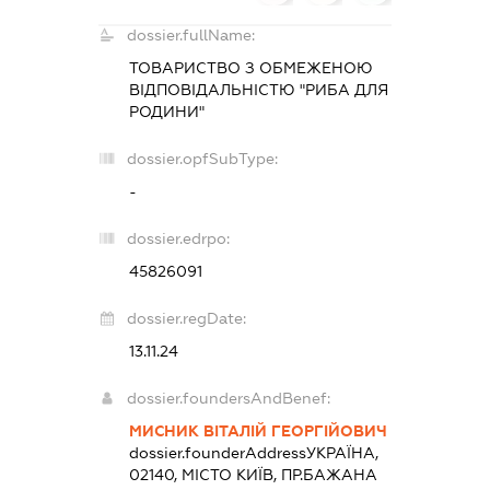
dossier.fullName:
ТОВАРИСТВО З ОБМЕЖЕНОЮ
ВІДПОВІДАЛЬНІСТЮ "РИБА ДЛЯ
РОДИНИ"
dossier.opfSubType:
-
dossier.edrpo:
45826091
dossier.regDate:
13.11.24
dossier.foundersAndBenef:
МИСНИК ВІТАЛІЙ ГЕОРГІЙОВИЧ
dossier.founderAddress
УКРАЇНА,
02140, МІСТО КИЇВ, ПР.БАЖАНА