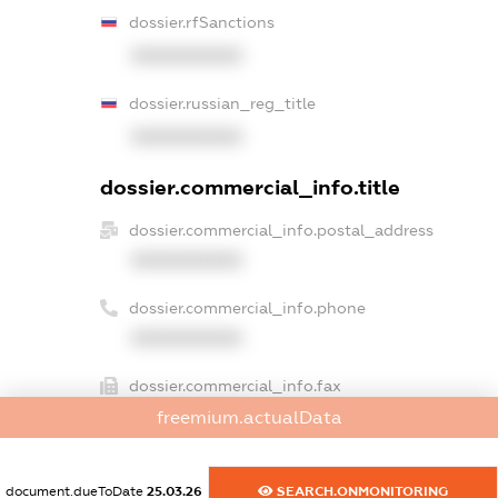
dossier.rfSanctions
XXXXXXXXXX
dossier.russian_reg_title
XXXXXXXXXX
dossier.commercial_info.title
dossier.commercial_info.postal_address
XXXXXXXXXX
dossier.commercial_info.phone
XXXXXXXXXX
dossier.commercial_info.fax
XXXXXXXXXX
freemium.actualData
dossier.commercial_info.email
document.dueToDate
25.03.26
SEARCH.ONMONITORING
XXXXXXXXXX