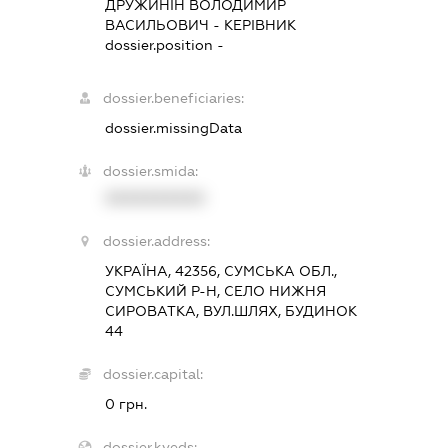
ДРУЖИНІН ВОЛОДИМИР
ВАСИЛЬОВИЧ
-
КЕРІВНИК
dossier.position -
dossier.beneficiaries:
dossier.missingData
dossier.smida:
XXXXXXXXXX
dossier.address:
УКРАЇНА, 42356, СУМСЬКА ОБЛ.,
СУМСЬКИЙ Р-Н, СЕЛО НИЖНЯ
СИРОВАТКА, ВУЛ.ШЛЯХ, БУДИНОК
44
dossier.capital:
0 грн.
dossier.kveds: