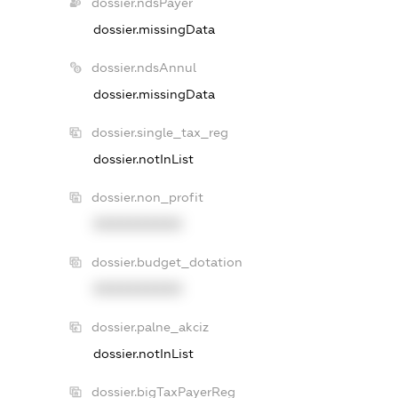
dossier.ndsPayer
dossier.missingData
dossier.ndsAnnul
dossier.missingData
dossier.single_tax_reg
dossier.notInList
dossier.non_profit
XXXXXXXXXX
dossier.budget_dotation
XXXXXXXXXX
dossier.palne_akciz
dossier.notInList
dossier.bigTaxPayerReg