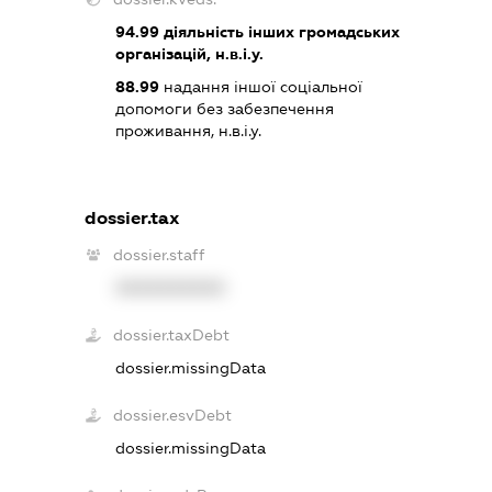
94.99
діяльність інших громадських
організацій, н.в.і.у.
88.99
надання іншої соціальної
допомоги без забезпечення
проживання, н.в.і.у.
dossier.tax
dossier.staff
XXXXXXXXXX
dossier.taxDebt
dossier.missingData
dossier.esvDebt
dossier.missingData