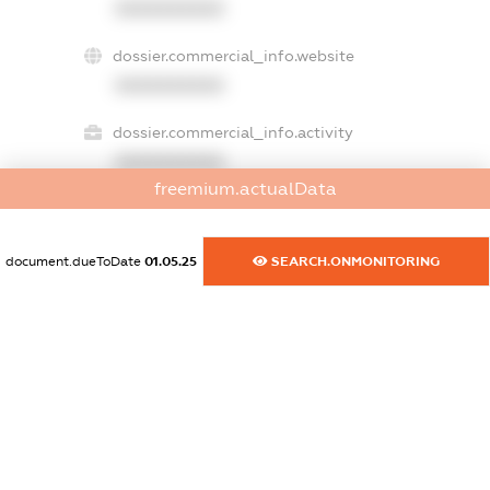
XXXXXXXXXX
dossier.commercial_info.website
XXXXXXXXXX
dossier.commercial_info.activity
XXXXXXXXXX
freemium.actualData
freemium.exampleText_1
document.dueToDate
01.05.25
SEARCH.ONMONITORING
freemium.exampleText_2
freemium.anonymousPerSearch2
FREEMIUM.DETAILS
FREEMIUM.REGISTER