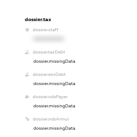
dossier.tax
dossier.staff
XXXXXXXXXX
dossier.taxDebt
dossier.missingData
dossier.esvDebt
dossier.missingData
dossier.ndsPayer
dossier.missingData
dossier.ndsAnnul
dossier.missingData