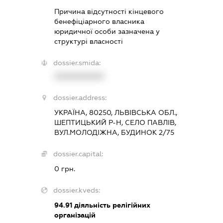
Причина відсутності кінцевого
бенефіціарного власника
юридичної особи зазначена у
структурі власності
dossier.smida:
XXXXXXXXXX
dossier.address:
УКРАЇНА, 80250, ЛЬВІВСЬКА ОБЛ.,
ШЕПТИЦЬКИЙ Р-Н, СЕЛО ПАВЛІВ,
ВУЛ.МОЛОДІЖНА, БУДИНОК 2/75
dossier.capital:
0 грн.
dossier.kveds:
94.91
діяльність релігійних
організацій