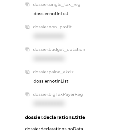
dossier.single_tax_reg
dossier.notInList
dossier.non_profit
XXXXXXXXXX
dossier.budget_dotation
XXXXXXXXXX
dossier.palne_akciz
dossier.notInList
dossier.bigTaxPayerReg
XXXXXXXXXX
dossier.declarations.title
dossier.declarations.noData