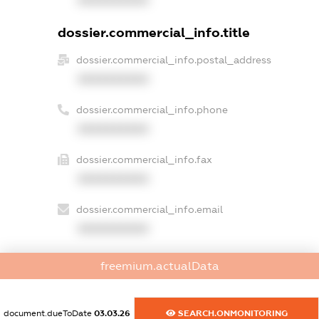
dossier.commercial_info.title
dossier.commercial_info.postal_address
XXXXXXXXXX
dossier.commercial_info.phone
XXXXXXXXXX
dossier.commercial_info.fax
XXXXXXXXXX
dossier.commercial_info.email
XXXXXXXXXX
dossier.commercial_info.website
freemium.actualData
XXXXXXXXXX
dossier.commercial_info.activity
document.dueToDate
03.03.26
SEARCH.ONMONITORING