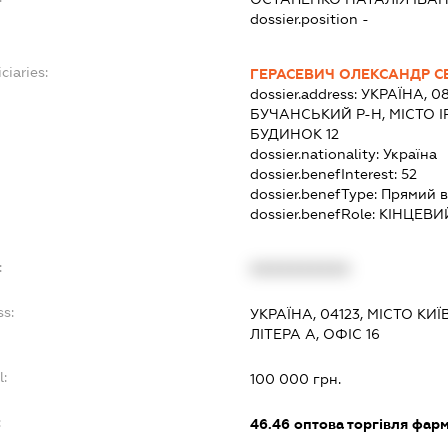
dossier.position -
ciaries:
ГЕРАСЕВИЧ ОЛЕКСАНДР С
dossier.address:
УКРАЇНА, 0
БУЧАНСЬКИЙ Р-Н, МІСТО І
БУДИНОК 12
dossier.nationality:
Україна
dossier.benefInterest:
52
dossier.benefType:
Прямий в
dossier.benefRole:
КІНЦЕВИ
:
XXXXXXXXXX
ss:
УКРАЇНА, 04123, МІСТО КИ
ЛІТЕРА А, ОФІС 16
l:
100 000 грн.
:
46.46
оптова торгівля фар