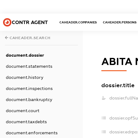
CONTR AGENT
CAHEADER.COMPANIES
CAHEADER.PERSONS
CAHEADER.SEARCH
document.dossier
АВІТА
document.statements
document.history
dossier.title
document.inspections
dossier.fullN
document.bankruptcy
document.court
dossier.opfS
document.taxdebts
dossier.edrpo
document.enforcements