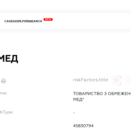
BETA
CAHEADER.PERSSEARCH
 МЕД
riskFactors.title
0
ame:
ТОВАРИСТВО З ОБМЕЖЕНО
МЕД"
ubType:
-
:
45830794