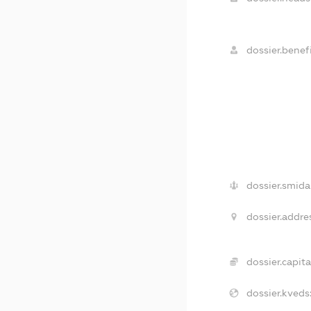
dossier.benefi
dossier.smida
dossier.addre
dossier.capita
dossier.kveds