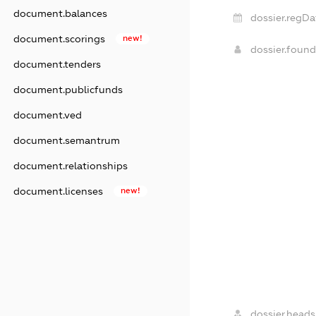
document.balances
dossier.regDa
document.scorings
new!
dossier.foun
document.tenders
document.publicfunds
document.ved
document.semantrum
document.relationships
document.licenses
new!
dossier.heads