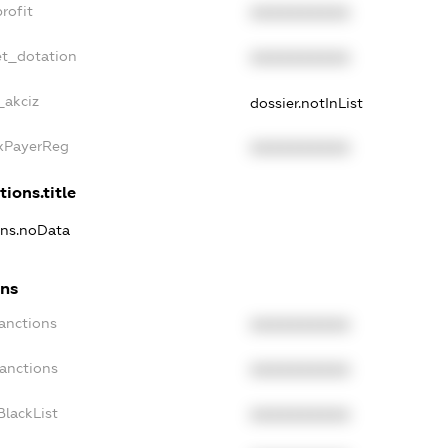
rofit
XXXXXXXXXX
et_dotation
XXXXXXXXXX
_akciz
dossier.notInList
axPayerReg
XXXXXXXXXX
tions.title
ions.noData
ons
Sanctions
XXXXXXXXXX
Sanctions
XXXXXXXXXX
BlackList
XXXXXXXXXX