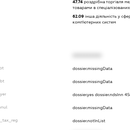
47.74
роздрібна торгівля м
товарами в спеціалізовани
62.09
інша діяльність у сфе
комп'ютерних систем
XXXXXXXXXX
bt
dossier.missingData
ebt
dossier.missingData
ayer
dossier.yes
dossier.ndsInn 
nnul
dossier.missingData
e_tax_reg
dossier.notInList