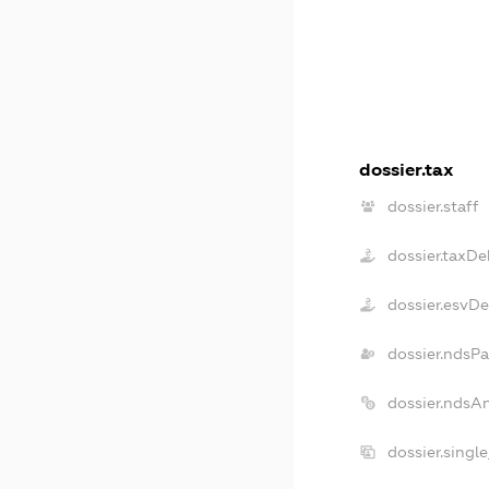
dossier.tax
dossier.staff
dossier.taxDe
dossier.esvD
dossier.ndsP
dossier.ndsA
dossier.singl