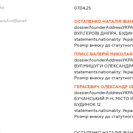
te:
07.04.25
dersAndBenef:
ОСТАПЕНКО НАТАЛІЯ ІВА
dossier.founderAddress
УКРА
ВУЛ.ГЕРОЇВ ДНІПРА, БУДИН
statements.nationality:
Укра
Розмір внеску до статутног
ПЛИСС ВАЛЕРІЙ МИКОЛА
dossier.founderAddress
УКРА
ВУЛ.МИШУГИ ОЛЕКСАНДРА,
statements.nationality:
Укра
Розмір внеску до статутног
ГЕРАСЕВИЧ ОЛЕКСАНДР С
dossier.founderAddress
УКРА
БУЧАНСЬКИЙ Р-Н, МІСТО І
БУДИНОК 12
statements.nationality:
Укра
Розмір внеску до статутног
:
ОСТАПЕНКО НАТАЛІЯ ІВА