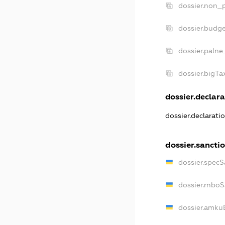
dossier.non_p
dossier.budg
dossier.palne
dossier.bigT
dossier.declara
dossier.declarat
dossier.sancti
dossier.spec
dossier.rnbo
dossier.amku