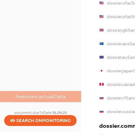
dossier.ofacS
dossier.ofac
dossier.gbSa
dossier.ausS
dossier.euSa
dossier.japa
dossier.cana
freemium.actualData
dossier.rfSan
dossier.russi
document.dueToDate
16.09.25
SEARCH.ONMONITORING
dossier.comm