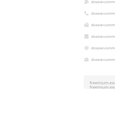
dossier.comm
dossier.comm
dossier.comme
dossier.comme
dossier.comm
dossier.comme
freemium.ex
freemium.ex
freemium.a
FREEMIUM.