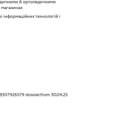
едичними й ортопедичними
х магазинах
рі інформаційних технологій і
458307926579
dossier.from 30.04.25