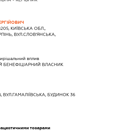
ЕРГІЙОВИЧ
8205, КИЇВСЬКА ОБЛ.,
РПІНЬ, ВУЛ.СЛОВ'ЯНСЬКА,
ирішальний вплив
Й БЕНЕФІЦІАРНИЙ ВЛАСНИК
ЇВ, ВУЛ.ГАМАЛІЇВСЬКА, БУДИНОК 36
мацевтичними товарами