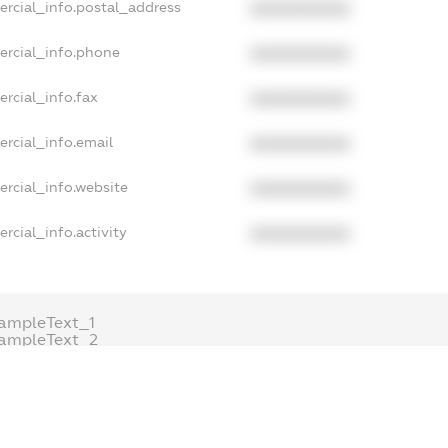
ercial_info.postal_address
XXXXXXXXXX
ercial_info.phone
XXXXXXXXXX
rcial_info.fax
XXXXXXXXXX
rcial_info.email
XXXXXXXXXX
ercial_info.website
XXXXXXXXXX
rcial_info.activity
XXXXXXXXXX
ampleText_1
ampleText_2
nonymousPerSearch2
DETAILS
FREEMIUM.REGISTER