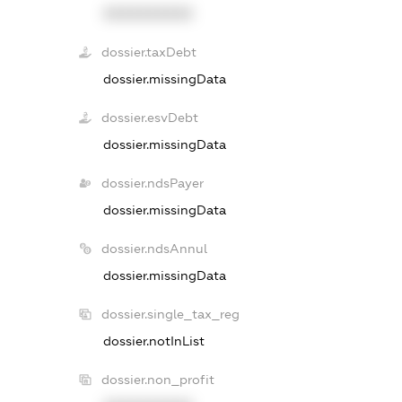
XXXXXXXXXX
dossier.taxDebt
dossier.missingData
dossier.esvDebt
dossier.missingData
dossier.ndsPayer
dossier.missingData
dossier.ndsAnnul
dossier.missingData
dossier.single_tax_reg
dossier.notInList
dossier.non_profit