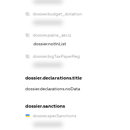
XXXXXXXXXX
dossier.budget_dotation
XXXXXXXXXX
dossier.palne_akciz
dossier.notInList
dossier.bigTaxPayerReg
XXXXXXXXXX
dossier.declarations.title
dossier.declarations.noData
dossier.sanctions
dossier.specSanctions
XXXXXXXXXX