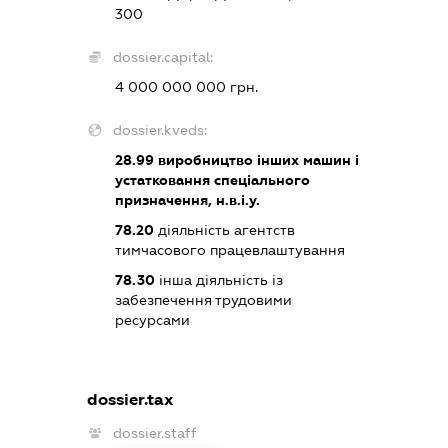
300
dossier.capital:
4 000 000 000 грн.
dossier.kveds:
28.99
виробництво інших машин і
устатковання спеціального
призначення, н.в.і.у.
78.20
діяльність агентств
тимчасового працевлаштування
78.30
інша діяльність із
забезпечення трудовими
ресурсами
dossier.tax
dossier.staff