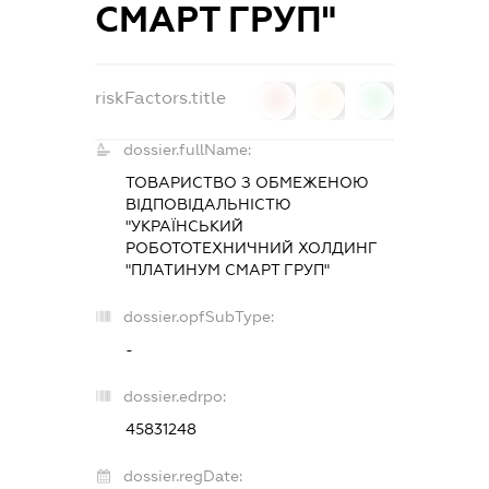
СМАРТ ГРУП"
riskFactors.title
0
0
0
dossier.fullName:
ТОВАРИСТВО З ОБМЕЖЕНОЮ
ВІДПОВІДАЛЬНІСТЮ
"УКРАЇНСЬКИЙ
РОБОТОТЕХНИЧНИЙ ХОЛДИНГ
"ПЛАТИНУМ СМАРТ ГРУП"
dossier.opfSubType:
-
dossier.edrpo:
45831248
dossier.regDate: