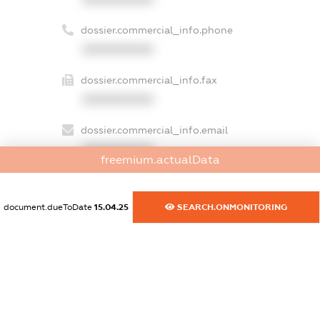
dossier.commercial_info.phone
XXXXXXXXXX
dossier.commercial_info.fax
XXXXXXXXXX
dossier.commercial_info.email
XXXXXXXXXX
freemium.actualData
dossier.commercial_info.website
XXXXXXXXXX
document.dueToDate
15.04.25
SEARCH.ONMONITORING
dossier.commercial_info.activity
XXXXXXXXXX
freemium.exampleText_1