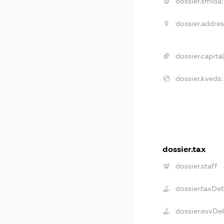
dossier.smida:
dossier.addres
dossier.capital
dossier.kveds:
dossier.tax
dossier.staff
dossier.taxDe
dossier.esvDe