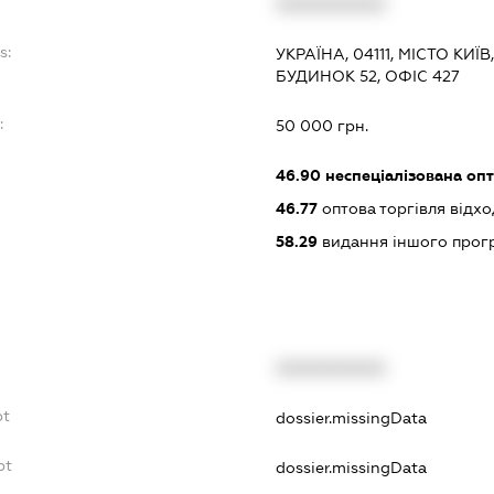
XXXXXXXXXX
s:
УКРАЇНА, 04111, МІСТО КИ
БУДИНОК 52, ОФІС 427
:
50 000 грн.
46.90
неспеціалізована опт
46.77
оптова торгівля відх
58.29
видання іншого прог
XXXXXXXXXX
bt
dossier.missingData
bt
dossier.missingData