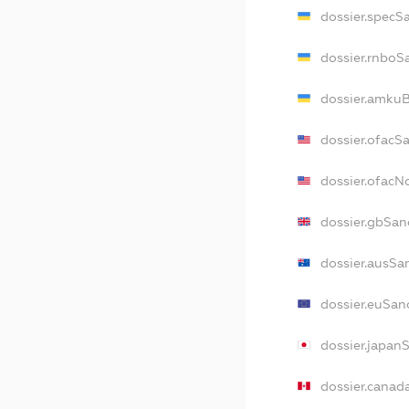
dossier.specS
dossier.rnboS
dossier.amkuB
dossier.ofacS
dossier.ofac
dossier.gbSan
dossier.ausSa
dossier.euSan
dossier.japan
dossier.canad