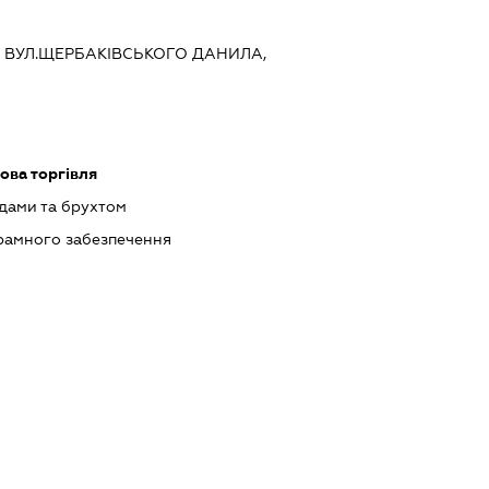
ЇВ, ВУЛ.ЩЕРБАКІВСЬКОГО ДАНИЛА,
ова торгівля
одами та брухтом
рамного забезпечення