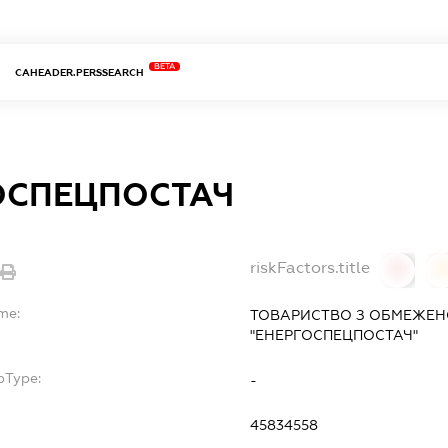
BETA
CAHEADER.PERSSEARCH
ОСПЕЦПОСТАЧ
riskFactors.title
0
0
me:
ТОВАРИСТВО З ОБМЕЖЕН
"ЕНЕРГОСПЕЦПОСТАЧ"
bType:
-
45834558