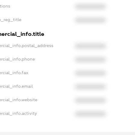
tions
XXXXXXXXXX
n_reg_title
XXXXXXXXXX
rcial_info.title
rcial_info.postal_address
XXXXXXXXXX
rcial_info.phone
XXXXXXXXXX
rcial_info.fax
XXXXXXXXXX
rcial_info.email
XXXXXXXXXX
rcial_info.website
XXXXXXXXXX
cial_info.activity
XXXXXXXXXX