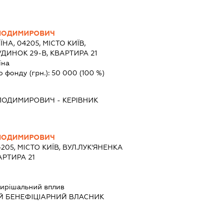
ОЛОДИМИРОВИЧ
ЇНА, 04205, МІСТО КИЇВ,
УДИНОК 29-В, КВАРТИРА 21
їна
о фонду (грн.):
50 000
(100 %)
ОЛОДИМИРОВИЧ
-
КЕРІВНИК
ОЛОДИМИРОВИЧ
4205, МІСТО КИЇВ, ВУЛ.ЛУК'ЯНЕНКА
АРТИРА 21
ирішальний вплив
Й БЕНЕФІЦІАРНИЙ ВЛАСНИК