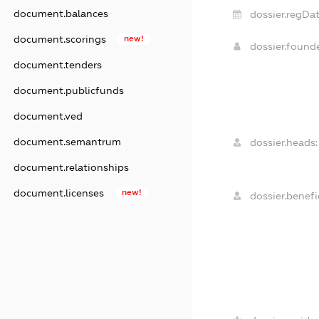
document.balances
dossier.regDat
document.scorings
new!
dossier.found
document.tenders
document.publicfunds
document.ved
document.semantrum
dossier.heads:
document.relationships
document.licenses
new!
dossier.benefic