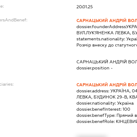
e:
20.01.25
ersAndBenef:
САРНАЦЬКИЙ АНДРІЙ В
dossier.founderAddress
УКРА
ВУЛ.ЛУК'ЯНЕНКА ЛЕВКА, Б
statements.nationality:
Укра
Розмір внеску до статутног
САРНАЦЬКИЙ АНДРІЙ В
dossier.position -
iaries:
САРНАЦЬКИЙ АНДРІЙ В
dossier.address:
УКРАЇНА, 0
ЛЕВКА, БУДИНОК 29-В, КВ
dossier.nationality:
Україна
dossier.benefInterest:
100
dossier.benefType:
Прямий в
dossier.benefRole:
КІНЦЕВИ