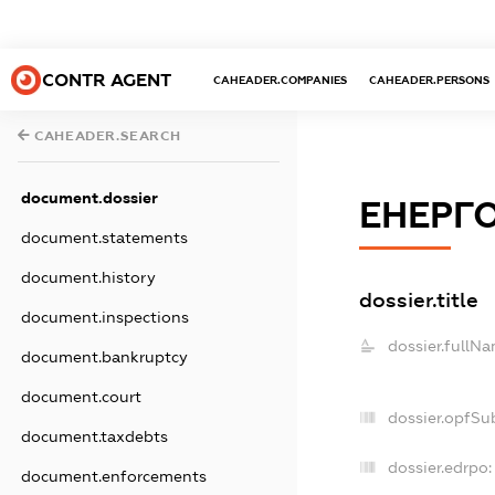
CONTR AGENT
CAHEADER.COMPANIES
CAHEADER.PERSONS
CAHEADER.SEARCH
document.dossier
ЕНЕРГ
document.statements
document.history
dossier.title
document.inspections
dossier.fullNa
document.bankruptcy
document.court
dossier.opfSu
document.taxdebts
dossier.edrpo:
document.enforcements