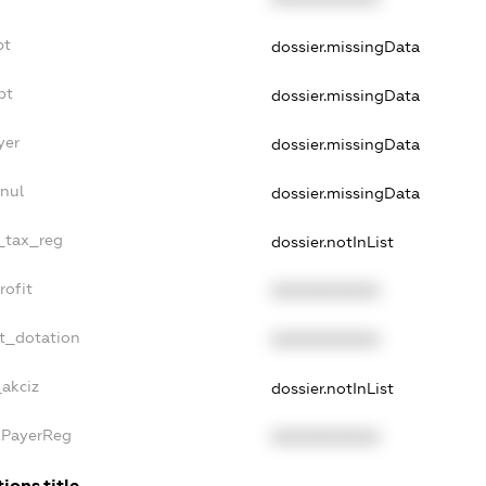
bt
dossier.missingData
bt
dossier.missingData
yer
dossier.missingData
nnul
dossier.missingData
e_tax_reg
dossier.notInList
rofit
XXXXXXXXXX
et_dotation
XXXXXXXXXX
_akciz
dossier.notInList
axPayerReg
XXXXXXXXXX
ions.title