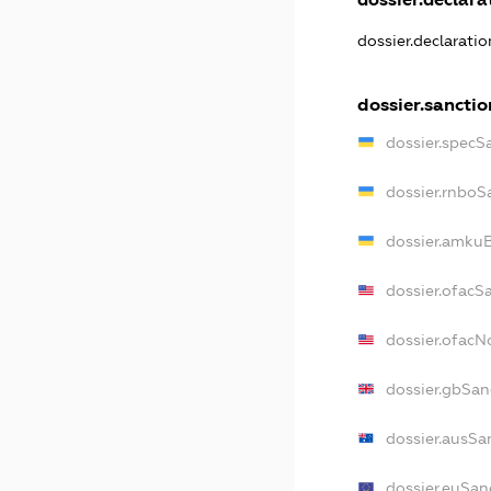
dossier.declarati
dossier.sanctio
dossier.specS
dossier.rnboS
dossier.amkuB
dossier.ofacS
dossier.ofac
dossier.gbSan
dossier.ausSa
dossier.euSan