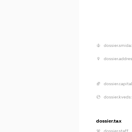
dossier.smida:
dossier.addres
dossier.capital
dossier.kveds:
dossier.tax
dossier.staff