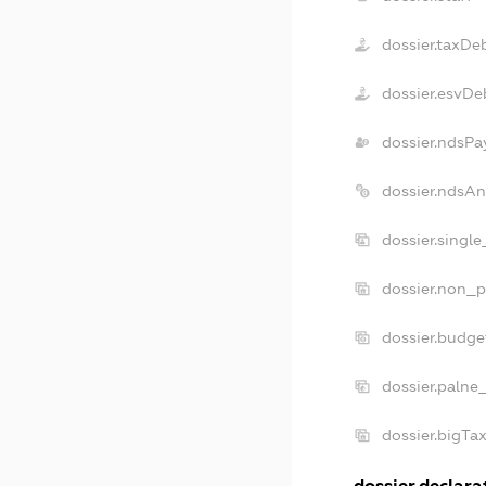
dossier.taxDe
dossier.esvDe
dossier.ndsPa
dossier.ndsA
dossier.singl
dossier.non_p
dossier.budg
dossier.palne
dossier.bigT
dossier.declarat