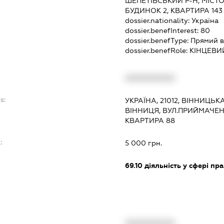
ШЕПЕТІВСЬКИЙ Р-Н, МІСТО
БУДИНОК 2, КВАРТИРА 143
dossier.nationality:
Україна
dossier.benefInterest:
80
dossier.benefType:
Прямий в
dossier.benefRole:
КІНЦЕВИ
XXXXXXXXXX
s:
УКРАЇНА, 21012, ВІННИЦЬК
ВІННИЦЯ, ВУЛ.ПРИЙМАЧЕНК
КВАРТИРА 88
:
5 000 грн.
69.10
діяльність у сфері пр
XXXXXXXXXX