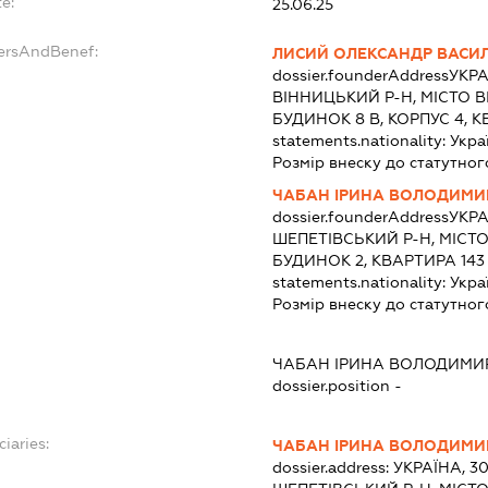
e:
25.06.25
dersAndBenef:
ЛИСИЙ ОЛЕКСАНДР ВАСИ
dossier.founderAddress
УКРА
ВІННИЦЬКИЙ Р-Н, МІСТО В
БУДИНОК 8 В, КОРПУС 4, 
statements.nationality:
Укра
Розмір внеску до статутног
ЧАБАН ІРИНА ВОЛОДИМИ
dossier.founderAddress
УКРА
ШЕПЕТІВСЬКИЙ Р-Н, МІСТО
БУДИНОК 2, КВАРТИРА 143
statements.nationality:
Укра
Розмір внеску до статутног
ЧАБАН ІРИНА ВОЛОДИМИ
dossier.position -
ciaries:
ЧАБАН ІРИНА ВОЛОДИМИ
dossier.address:
УКРАЇНА, 3