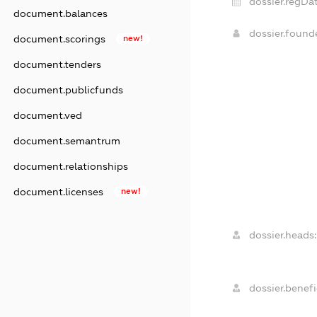
dossier.regDat
document.balances
dossier.foun
document.scorings
new!
document.tenders
document.publicfunds
document.ved
document.semantrum
document.relationships
document.licenses
new!
dossier.heads:
dossier.benefi