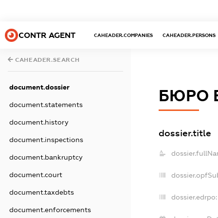
CONTR AGENT
CAHEADER.COMPANIES
CAHEADER.PERSONS
CAHEADER.SEARCH
document.dossier
БЮРО 
document.statements
document.history
dossier.title
document.inspections
dossier.fullN
document.bankruptcy
document.court
dossier.opfSu
document.taxdebts
dossier.edrpo:
document.enforcements