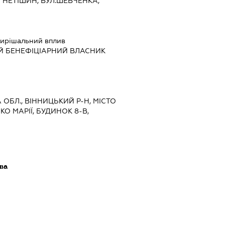
 НЕТІШИН, ВУЛ.ШЕВЧЕНКА,
ирішальний вплив
Й БЕНЕФІЦІАРНИЙ ВЛАСНИК
А ОБЛ., ВІННИЦЬКИЙ Р-Н, МІСТО
О МАРІЇ, БУДИНОК 8-В,
ава