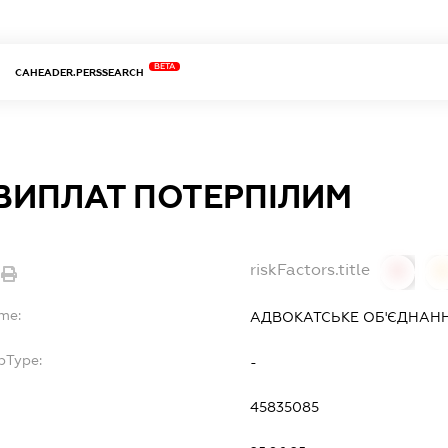
BETA
CAHEADER.PERSSEARCH
ВИПЛАТ ПОТЕРПІЛИМ
riskFactors.title
0
ame:
АДВОКАТСЬКЕ ОБ'ЄДНАНН
bType:
-
45835085