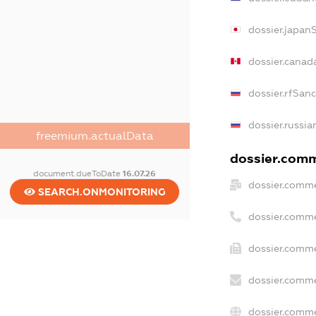
dossier.japan
dossier.canad
dossier.rfSan
dossier.russia
freemium.actualData
dossier.comme
document.dueToDate
16.07.26
dossier.comme
SEARCH.ONMONITORING
dossier.comme
dossier.comme
dossier.comme
dossier.comme