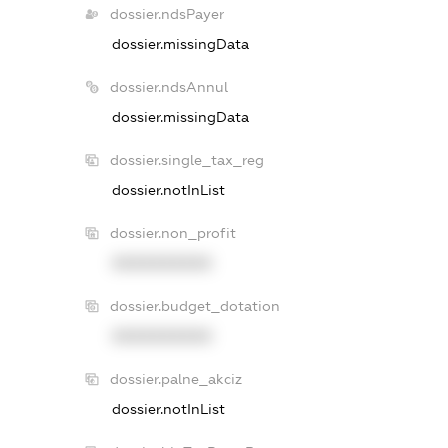
dossier.ndsPayer
dossier.missingData
dossier.ndsAnnul
dossier.missingData
dossier.single_tax_reg
dossier.notInList
dossier.non_profit
XXXXXXXXXX
dossier.budget_dotation
XXXXXXXXXX
dossier.palne_akciz
dossier.notInList