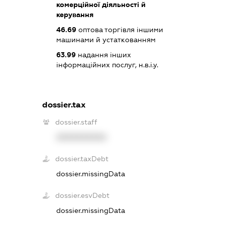
комерційної діяльності й
керування
46.69
оптова торгівля іншими
машинами й устаткованням
63.99
надання інших
інформаційних послуг, н.в.і.у.
dossier.tax
dossier.staff
XXXXXXXXXX
dossier.taxDebt
dossier.missingData
dossier.esvDebt
dossier.missingData