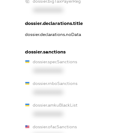
dossier.bigTaxPayerReg
XXXXXXXXXX
dossier.declarations.title
dossier.declarations.noData
dossier.sanctions
dossier.specSanctions
XXXXXXXXXX
dossier.rnboSanctions
XXXXXXXXXX
dossier.amkuBlackList
XXXXXXXXXX
dossier.ofacSanctions