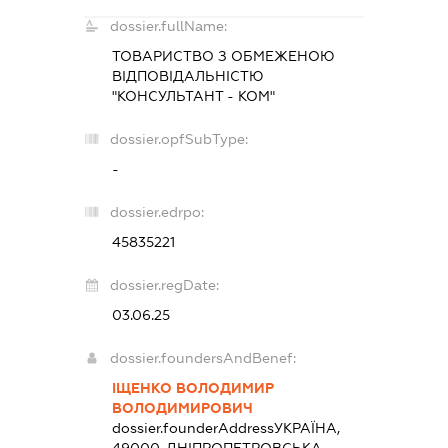
dossier.fullName:
ТОВАРИСТВО З ОБМЕЖЕНОЮ
ВІДПОВІДАЛЬНІСТЮ
"КОНСУЛЬТАНТ - КОМ"
dossier.opfSubType:
-
dossier.edrpo:
45835221
dossier.regDate:
03.06.25
dossier.foundersAndBenef:
ІЩЕНКО ВОЛОДИМИР
ВОЛОДИМИРОВИЧ
dossier.founderAddress
УКРАЇНА,