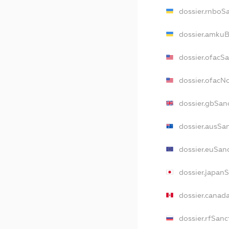
dossier.rnboS
dossier.amkuB
dossier.ofacS
dossier.ofac
dossier.gbSan
dossier.ausSa
dossier.euSan
dossier.japan
dossier.canad
dossier.rfSanc