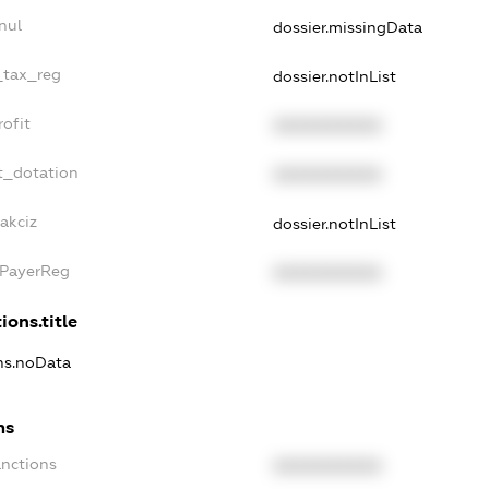
nul
dossier.missingData
_tax_reg
dossier.notInList
ofit
XXXXXXXXXX
t_dotation
XXXXXXXXXX
akciz
dossier.notInList
xPayerReg
XXXXXXXXXX
ions.title
ons.noData
ns
anctions
XXXXXXXXXX