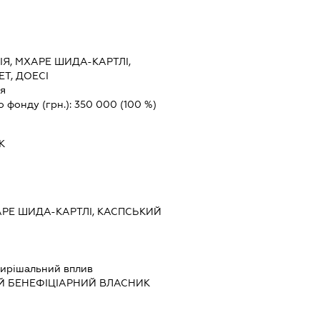
ІЯ, МХАРЕ ШИДА-КАРТЛІ,
Т, ДОЕСІ
ія
о фонду (грн.):
350 000
(100 %)
К
АРЕ ШИДА-КАРТЛІ, КАСПСЬКИЙ
ирішальний вплив
Й БЕНЕФІЦІАРНИЙ ВЛАСНИК