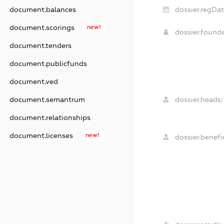
dossier.regDat
document.balances
document.scorings
new!
dossier.found
document.tenders
document.publicfunds
document.ved
dossier.heads:
document.semantrum
document.relationships
document.licenses
new!
dossier.benefic