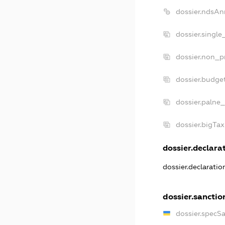
dossier.ndsAn
dossier.single
dossier.non_pr
dossier.budge
dossier.palne_
dossier.bigTa
dossier.declarat
dossier.declarati
dossier.sanctio
dossier.specS