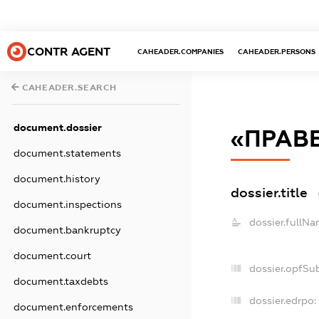
CONTR AGENT
CAHEADER.COMPANIES
CAHEADER.PERSONS
CAHEADER.SEARCH
document.dossier
«ПРАВ
document.statements
document.history
dossier.title
document.inspections
dossier.fullNa
document.bankruptcy
document.court
dossier.opfSu
document.taxdebts
dossier.edrpo:
document.enforcements