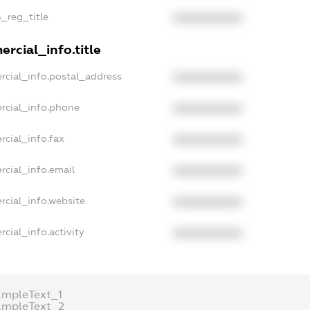
n_reg_title
XXXXXXXXXX
rcial_info.title
rcial_info.postal_address
XXXXXXXXXX
rcial_info.phone
XXXXXXXXXX
rcial_info.fax
XXXXXXXXXX
rcial_info.email
XXXXXXXXXX
rcial_info.website
XXXXXXXXXX
cial_info.activity
XXXXXXXXXX
ampleText_1
ampleText_2