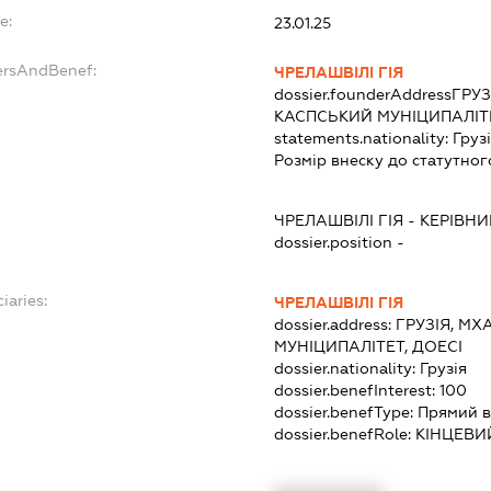
e:
23.01.25
ersAndBenef:
ЧРЕЛАШВІЛІ ГІЯ
dossier.founderAddress
ГРУЗ
КАСПСЬКИЙ МУНІЦИПАЛІТЕ
statements.nationality:
Груз
Розмір внеску до статутног
ЧРЕЛАШВІЛІ ГІЯ
-
КЕРІВНИ
dossier.position -
iaries:
ЧРЕЛАШВІЛІ ГІЯ
dossier.address:
ГРУЗІЯ, МХ
МУНІЦИПАЛІТЕТ, ДОЕСІ
dossier.nationality:
Грузія
dossier.benefInterest:
100
dossier.benefType:
Прямий в
dossier.benefRole:
КІНЦЕВИ