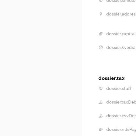
dossier.smida:
dossier.addres
dossier.capital
dossier.kveds:
dossier.tax
dossier.staff
dossier.taxDe
dossier.esvDe
dossier.ndsPa