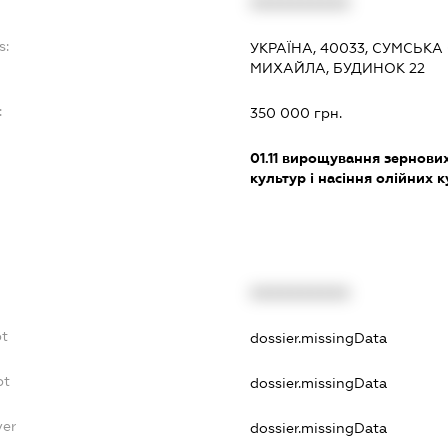
XXXXXXXXXX
s:
УКРАЇНА, 40033, СУМСЬКА 
МИХАЙЛА, БУДИНОК 22
:
350 000 грн.
01.11
вирощування зернових 
культур і насіння олійних 
XXXXXXXXXX
bt
dossier.missingData
bt
dossier.missingData
yer
dossier.missingData