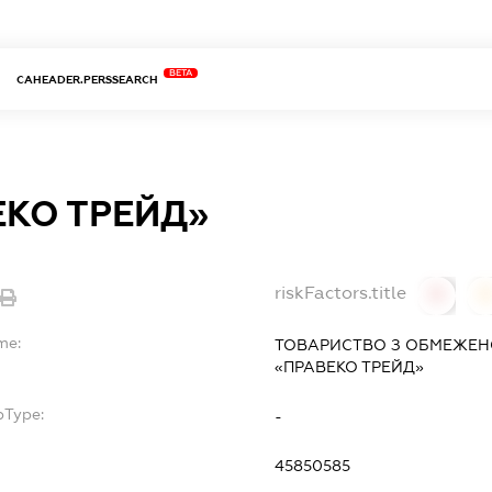
BETA
CAHEADER.PERSSEARCH
ЕКО ТРЕЙД»
riskFactors.title
0
0
me:
ТОВАРИСТВО З ОБМЕЖЕН
«ПРАВЕКО ТРЕЙД»
bType:
-
45850585