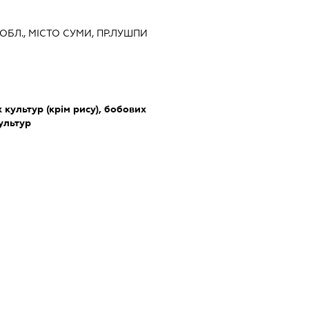
ОБЛ., МІСТО СУМИ, ПР.ЛУШПИ
культур (крім рису), бобових
культур