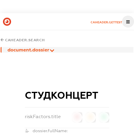
CAHEADER.GETTEST
CAHEADER.SEARCH
document.dossier
СТУДКОНЦЕРТ
riskFactors.title
0
0
0
dossier.fullName: