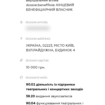
вирішальний вплив
dossier.benefRole:
КІНЦЕВИЙ
БЕНЕФІЦІАРНИЙ ВЛАСНИК
dossier.smida:
XXXXXXXXXX
dossier.address:
УКРАЇНА, 02223, МІСТО КИЇВ,
ВУЛ.РАЙДУЖНА, БУДИНОК 4
dossier.capital:
10 000 грн.
dossier.kveds:
90.02
діяльність із підтримки
театральних і концертних заходів
59.20
видання звукозаписів
90.04
функціювання театральних і