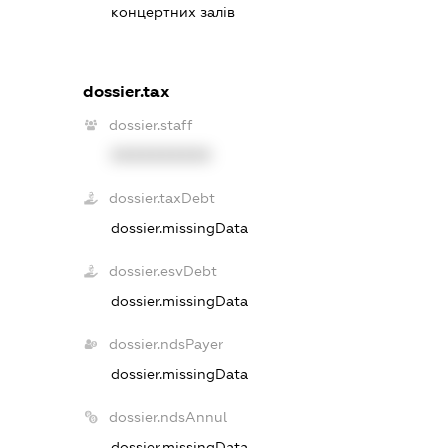
концертних залів
dossier.tax
dossier.staff
XXXXXXXXXX
dossier.taxDebt
dossier.missingData
dossier.esvDebt
dossier.missingData
dossier.ndsPayer
dossier.missingData
dossier.ndsAnnul
dossier.missingData