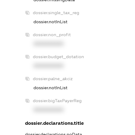
dossier.single_tax_reg
dossier.notInList
dossier.non_profit
XXXXXXXXXX
dossier.budget_dotation
XXXXXXXXXX
dossier.palne_akciz
dossier.notInList
dossier.bigTaxPayerReg
XXXXXXXXXX
dossier.declarations.title
dossier.declarations.noData