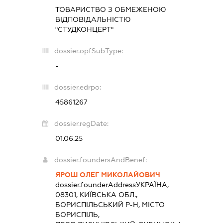
ТОВАРИСТВО З ОБМЕЖЕНОЮ
ВІДПОВІДАЛЬНІСТЮ
"СТУДКОНЦЕРТ"
dossier.opfSubType:
-
dossier.edrpo:
45861267
dossier.regDate:
01.06.25
dossier.foundersAndBenef:
ЯРОШ ОЛЕГ МИКОЛАЙОВИЧ
dossier.founderAddress
УКРАЇНА,
08301, КИЇВСЬКА ОБЛ.,
БОРИСПІЛЬСЬКИЙ Р-Н, МІСТО
БОРИСПІЛЬ,