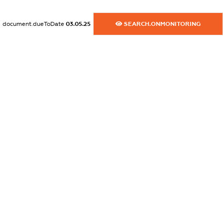
XXXXXXXXXX
document.dueToDate
03.05.25
SEARCH.ONMONITORING
dossier.commercial_info.activity
XXXXXXXXXX
freemium.exampleText_1
freemium.exampleText_2
freemium.anonymousPerSearch2
FREEMIUM.DETAILS
FREEMIUM.REGISTER