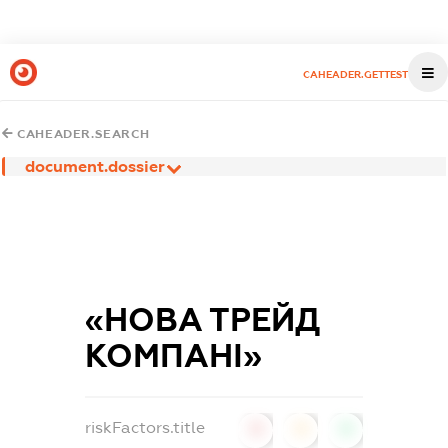
CAHEADER.GETTEST
CAHEADER.SEARCH
document.dossier
«НОВА ТРЕЙД
КОМПАНІ»
riskFactors.title
0
0
0