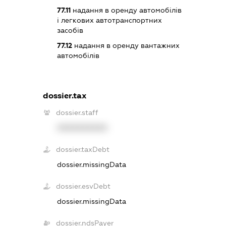
77.11
надання в оренду автомобілів
і легкових автотранспортних
засобів
77.12
надання в оренду вантажних
автомобілів
dossier.tax
dossier.staff
XXXXXXXXXX
dossier.taxDebt
dossier.missingData
dossier.esvDebt
dossier.missingData
dossier.ndsPayer