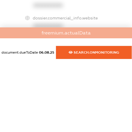
XXXXXXXXXX
dossier.commercial_info.website
XXXXXXXXXX
freemium.actualData
dossier.commercial_info.activity
XXXXXXXXXX
document.dueToDate
06.08.25
SEARCH.ONMONITORING
freemium.exampleText_1
freemium.exampleText_2
freemium.anonymousPerSearch2
FREEMIUM.DETAILS
FREEMIUM.REGISTER