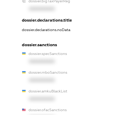
dossier.bigTaxPayerReg
XXXXXXXXXX
dossier.declarations.title
dossier.declarations.noData
dossier.sanctions
dossier.specSanctions
XXXXXXXXXX
dossier.rnboSanctions
XXXXXXXXXX
dossier.amkuBlackList
XXXXXXXXXX
dossier.ofacSanctions