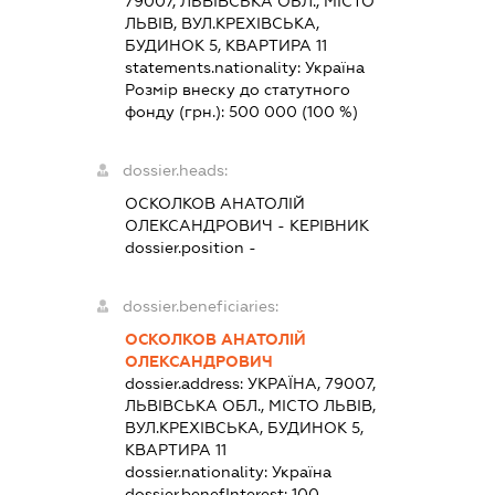
79007, ЛЬВІВСЬКА ОБЛ., МІСТО
ЛЬВІВ, ВУЛ.КРЕХІВСЬКА,
БУДИНОК 5, КВАРТИРА 11
statements.nationality:
Україна
Розмір внеску до статутного
фонду (грн.):
500 000
(100 %)
dossier.heads:
ОСКОЛКОВ АНАТОЛІЙ
ОЛЕКСАНДРОВИЧ
-
КЕРІВНИК
dossier.position -
dossier.beneficiaries:
ОСКОЛКОВ АНАТОЛІЙ
ОЛЕКСАНДРОВИЧ
dossier.address:
УКРАЇНА, 79007,
ЛЬВІВСЬКА ОБЛ., МІСТО ЛЬВІВ,
ВУЛ.КРЕХІВСЬКА, БУДИНОК 5,
КВАРТИРА 11
dossier.nationality:
Україна
dossier.benefInterest:
100