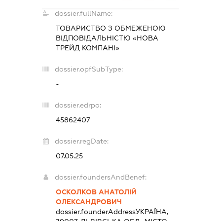
dossier.fullName:
ТОВАРИСТВО З ОБМЕЖЕНОЮ
ВІДПОВІДАЛЬНІСТЮ «НОВА
ТРЕЙД КОМПАНІ»
dossier.opfSubType:
-
dossier.edrpo:
45862407
dossier.regDate:
07.05.25
dossier.foundersAndBenef:
ОСКОЛКОВ АНАТОЛІЙ
ОЛЕКСАНДРОВИЧ
dossier.founderAddress
УКРАЇНА,