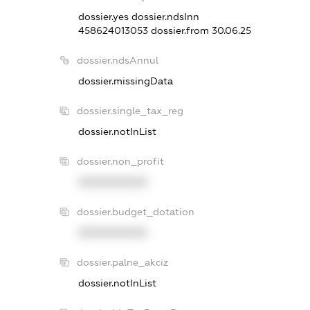
dossier.yes
dossier.ndsInn
458624013053
dossier.from 30.06.25
dossier.ndsAnnul
dossier.missingData
dossier.single_tax_reg
dossier.notInList
dossier.non_profit
XXXXXXXXXX
dossier.budget_dotation
XXXXXXXXXX
dossier.palne_akciz
dossier.notInList