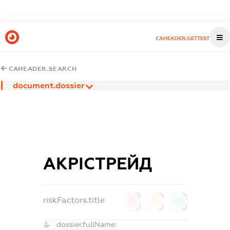
CAHEADER.GETTEST
CAHEADER.SEARCH
document.dossier
АКРІСТРЕЙД
riskFactors.title
0
0
0
dossier.fullName: