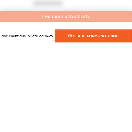
XXXXXXXXXX
dossier.commercial_info.activity
freemium.actualData
XXXXXXXXXX
document.dueToDate
27.06.25
SEARCH.ONMONITORING
freemium.exampleText_1
freemium.exampleText_2
freemium.anonymousPerSearch2
FREEMIUM.DETAILS
FREEMIUM.REGISTER