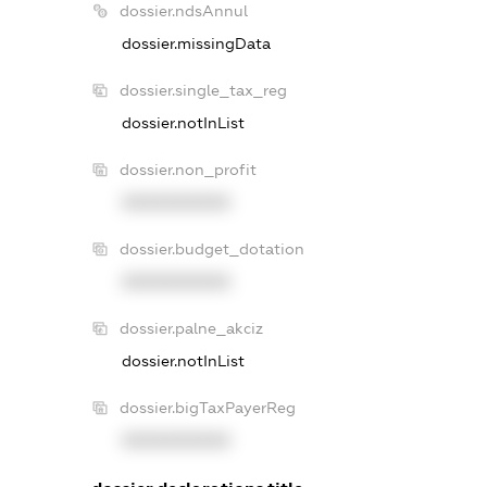
dossier.ndsAnnul
dossier.missingData
dossier.single_tax_reg
dossier.notInList
dossier.non_profit
XXXXXXXXXX
dossier.budget_dotation
XXXXXXXXXX
dossier.palne_akciz
dossier.notInList
dossier.bigTaxPayerReg
XXXXXXXXXX