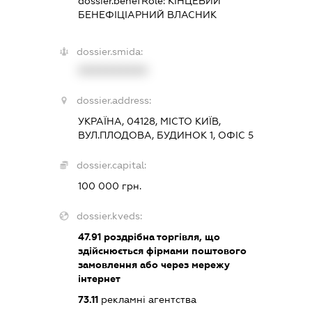
dossier.benefRole:
КІНЦЕВИЙ
БЕНЕФІЦІАРНИЙ ВЛАСНИК
dossier.smida:
XXXXXXXXXX
dossier.address:
УКРАЇНА, 04128, МІСТО КИЇВ,
ВУЛ.ПЛОДОВА, БУДИНОК 1, ОФІС 5
dossier.capital:
100 000 грн.
dossier.kveds:
47.91
роздрібна торгівля, що
здійснюється фірмами поштового
замовлення або через мережу
інтернет
73.11
рекламні агентства