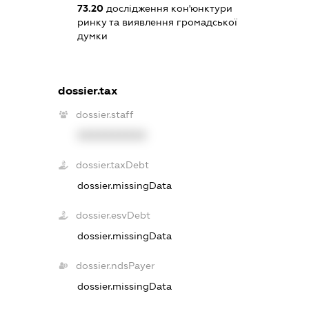
73.20
дослідження кон'юнктури
ринку та виявлення громадської
думки
dossier.tax
dossier.staff
XXXXXXXXXX
dossier.taxDebt
dossier.missingData
dossier.esvDebt
dossier.missingData
dossier.ndsPayer
dossier.missingData