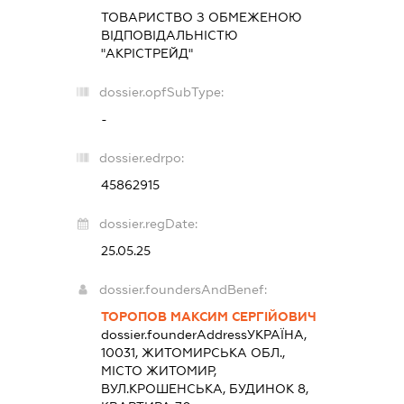
ТОВАРИСТВО З ОБМЕЖЕНОЮ
ВІДПОВІДАЛЬНІСТЮ
"АКРІСТРЕЙД"
dossier.opfSubType:
-
dossier.edrpo:
45862915
dossier.regDate:
25.05.25
dossier.foundersAndBenef:
ТОРОПОВ МАКСИМ СЕРГІЙОВИЧ
dossier.founderAddress
УКРАЇНА,
10031, ЖИТОМИРСЬКА ОБЛ.,
МІСТО ЖИТОМИР,
ВУЛ.КРОШЕНСЬКА, БУДИНОК 8,