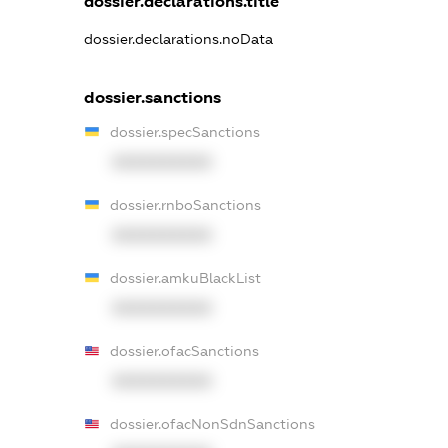
dossier.declarations.title
dossier.declarations.noData
dossier.sanctions
dossier.specSanctions
XXXXXXXXXX
dossier.rnboSanctions
XXXXXXXXXX
dossier.amkuBlackList
XXXXXXXXXX
dossier.ofacSanctions
XXXXXXXXXX
dossier.ofacNonSdnSanctions