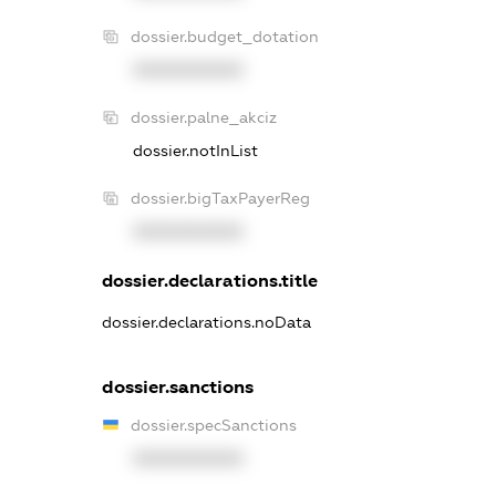
dossier.budget_dotation
XXXXXXXXXX
dossier.palne_akciz
dossier.notInList
dossier.bigTaxPayerReg
XXXXXXXXXX
dossier.declarations.title
dossier.declarations.noData
dossier.sanctions
dossier.specSanctions
XXXXXXXXXX