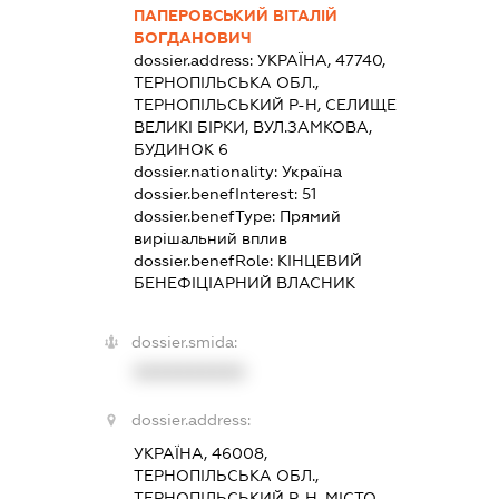
ПАПЕРОВСЬКИЙ ВІТАЛІЙ
БОГДАНОВИЧ
dossier.address:
УКРАЇНА, 47740,
ТЕРНОПІЛЬСЬКА ОБЛ.,
ТЕРНОПІЛЬСЬКИЙ Р-Н, СЕЛИЩЕ
ВЕЛИКІ БІРКИ, ВУЛ.ЗАМКОВА,
БУДИНОК 6
dossier.nationality:
Україна
dossier.benefInterest:
51
dossier.benefType:
Прямий
вирішальний вплив
dossier.benefRole:
КІНЦЕВИЙ
БЕНЕФІЦІАРНИЙ ВЛАСНИК
dossier.smida:
XXXXXXXXXX
dossier.address:
УКРАЇНА, 46008,
ТЕРНОПІЛЬСЬКА ОБЛ.,
ТЕРНОПІЛЬСЬКИЙ Р-Н, МІСТО