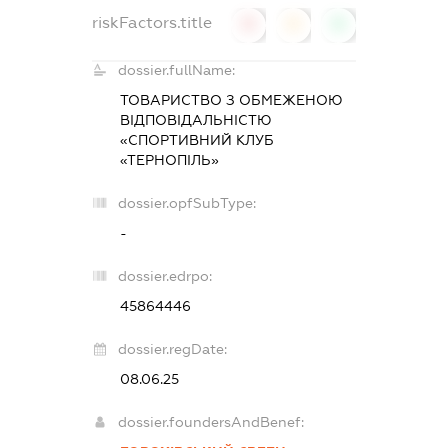
riskFactors.title
0
0
0
dossier.fullName:
ТОВАРИСТВО З ОБМЕЖЕНОЮ
ВІДПОВІДАЛЬНІСТЮ
«СПОРТИВНИЙ КЛУБ
«ТЕРНОПІЛЬ»
dossier.opfSubType:
-
dossier.edrpo:
45864446
dossier.regDate:
08.06.25
dossier.foundersAndBenef: