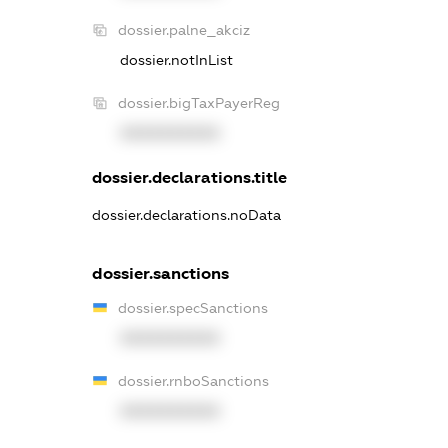
dossier.palne_akciz
dossier.notInList
dossier.bigTaxPayerReg
XXXXXXXXXX
dossier.declarations.title
dossier.declarations.noData
dossier.sanctions
dossier.specSanctions
XXXXXXXXXX
dossier.rnboSanctions
XXXXXXXXXX