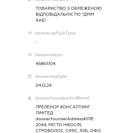
ТОВАРИСТВО З ОБМЕЖЕНОЮ
ВІДПОВІДАЛЬНІСТЮ "ДРІМ
ХАБ"
dossier.opfSubType:
-
dossier.edrpo:
45865104
dossier.regDate:
04.12.24
dossier.foundersAndBenef:
ПРЕЛЕНОР КОНСАЛТИНГ
ЛІМІТЕД
dossier.founderAddress
КІПР,
2044, МІСТО НІКОСІЯ,
СТРОВОЛОС, СІМІС, 30Б, ОФІС