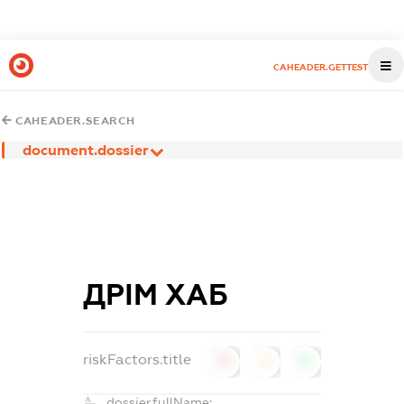
CAHEADER.GETTEST
CAHEADER.SEARCH
document.dossier
ДРІМ ХАБ
riskFactors.title
0
0
0
dossier.fullName: