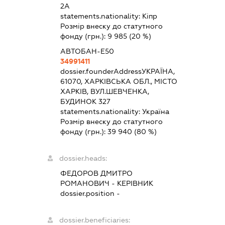
2А
statements.nationality:
Кіпр
Розмір внеску до статутного
фонду (грн.):
9 985
(20 %)
АВТОБАН-Е50
34991411
dossier.founderAddress
УКРАЇНА,
61070, ХАРКІВСЬКА ОБЛ., МІСТО
ХАРКІВ, ВУЛ.ШЕВЧЕНКА,
БУДИНОК 327
statements.nationality:
Україна
Розмір внеску до статутного
фонду (грн.):
39 940
(80 %)
dossier.heads:
ФЕДОРОВ ДМИТРО
РОМАНОВИЧ
-
КЕРІВНИК
dossier.position -
dossier.beneficiaries: