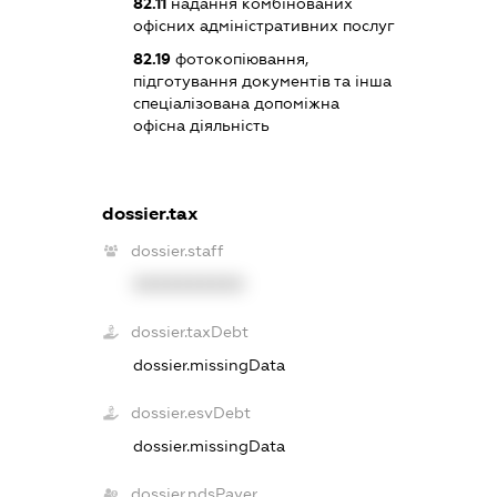
82.11
надання комбінованих
офісних адміністративних послуг
82.19
фотокопіювання,
підготування документів та інша
спеціалізована допоміжна
офісна діяльність
dossier.tax
dossier.staff
XXXXXXXXXX
dossier.taxDebt
dossier.missingData
dossier.esvDebt
dossier.missingData
dossier.ndsPayer