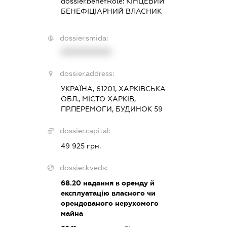
dossier.benefRole:
КІНЦЕВИЙ
БЕНЕФІЦІАРНИЙ ВЛАСНИК
dossier.smida:
XXXXXXXXXX
dossier.address:
УКРАЇНА, 61201, ХАРКІВСЬКА
ОБЛ., МІСТО ХАРКІВ,
ПР.ПЕРЕМОГИ, БУДИНОК 59
dossier.capital:
49 925 грн.
dossier.kveds:
68.20
надання в оренду й
експлуатацію власного чи
орендованого нерухомого
майна