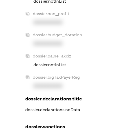
dossier.notInList
dossier.non_profit
XXXXXXXXXX
dossier.budget_dotation
XXXXXXXXXX
dossier.palne_akciz
dossier.notInList
dossier.bigTaxPayerReg
XXXXXXXXXX
dossier.declarations.title
dossier.declarations.noData
dossier.sanctions