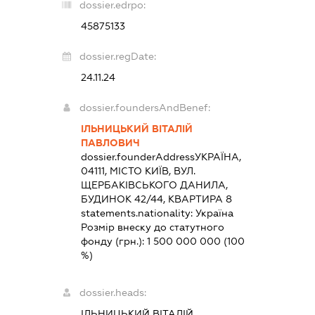
dossier.edrpo:
45875133
dossier.regDate:
24.11.24
dossier.foundersAndBenef:
ІЛЬНИЦЬКИЙ ВІТАЛІЙ
ПАВЛОВИЧ
dossier.founderAddress
УКРАЇНА,
04111, МІСТО КИЇВ, ВУЛ.
ЩЕРБАКІВСЬКОГО ДАНИЛА,
БУДИНОК 42/44, КВАРТИРА 8
statements.nationality:
Україна
Розмір внеску до статутного
фонду (грн.):
1 500 000 000
(100
%)
dossier.heads:
ІЛЬНИЦЬКИЙ ВІТАЛІЙ