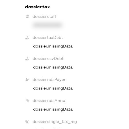
dossier.tax
dossier.staff
XXXXXXXXXX
dossier.taxDebt
dossier.missingData
dossier.esvDebt
dossier.missingData
dossier.ndsPayer
dossier.missingData
dossier.ndsAnnul
dossier.missingData
dossier.single_tax_reg