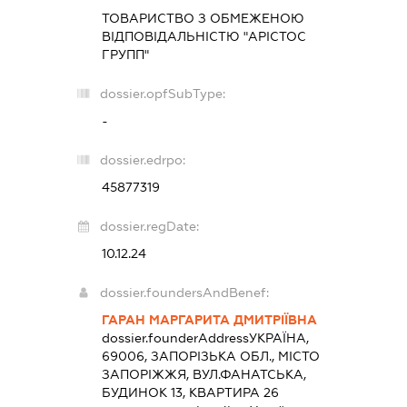
ТОВАРИСТВО З ОБМЕЖЕНОЮ
ВІДПОВІДАЛЬНІСТЮ "АРІСТОС
ГРУПП"
dossier.opfSubType:
-
dossier.edrpo:
45877319
dossier.regDate:
10.12.24
dossier.foundersAndBenef:
ГАРАН МАРГАРИТА ДМИТРІЇВНА
dossier.founderAddress
УКРАЇНА,
69006, ЗАПОРІЗЬКА ОБЛ., МІСТО
ЗАПОРІЖЖЯ, ВУЛ.ФАНАТСЬКА,
БУДИНОК 13, КВАРТИРА 26