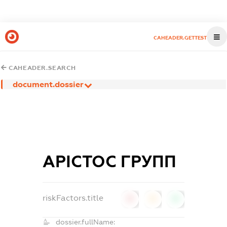
CAHEADER.GETTEST
CAHEADER.SEARCH
document.dossier
АРІСТОС ГРУПП
riskFactors.title
0
0
0
dossier.fullName: