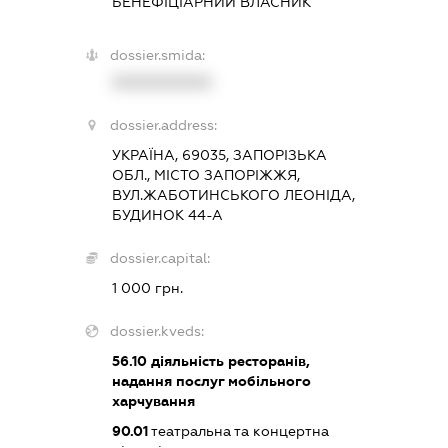
БЕНЕФІЦІАРНИЙ ВЛАСНИК
dossier.smida:
XXXXXXXXXX
dossier.address:
УКРАЇНА, 69035, ЗАПОРІЗЬКА
ОБЛ., МІСТО ЗАПОРІЖЖЯ,
ВУЛ.ЖАБОТИНСЬКОГО ЛЕОНІДА,
БУДИНОК 44-А
dossier.capital:
1 000 грн.
dossier.kveds:
56.10
діяльність ресторанів,
надання послуг мобільного
харчування
90.01
театральна та концертна