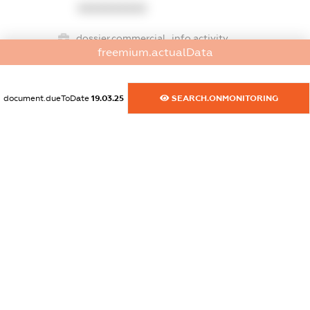
XXXXXXXXXX
dossier.commercial_info.activity
freemium.actualData
XXXXXXXXXX
document.dueToDate
19.03.25
SEARCH.ONMONITORING
freemium.exampleText_1
freemium.exampleText_2
freemium.anonymousPerSearch2
FREEMIUM.DETAILS
FREEMIUM.REGISTER