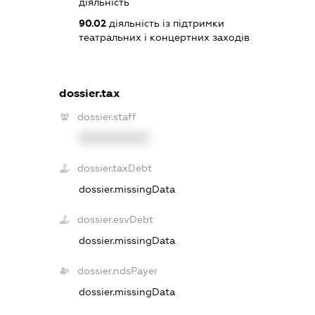
діяльність
90.02
діяльність із підтримки
театральних і концертних заходів
dossier.tax
dossier.staff
XXXXXXXXXX
dossier.taxDebt
dossier.missingData
dossier.esvDebt
dossier.missingData
dossier.ndsPayer
dossier.missingData