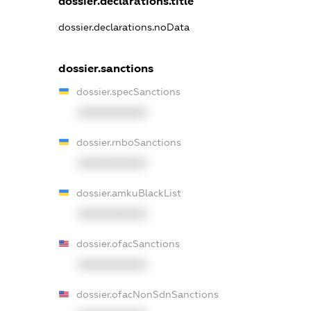
dossier.declarations.title
dossier.declarations.noData
dossier.sanctions
dossier.specSanctions
XXXXXXXXXX
dossier.rnboSanctions
XXXXXXXXXX
dossier.amkuBlackList
XXXXXXXXXX
dossier.ofacSanctions
XXXXXXXXXX
dossier.ofacNonSdnSanctions