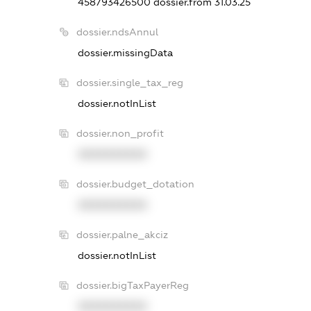
458793426500
dossier.from 31.03.25
dossier.ndsAnnul
dossier.missingData
dossier.single_tax_reg
dossier.notInList
dossier.non_profit
XXXXXXXXXX
dossier.budget_dotation
XXXXXXXXXX
dossier.palne_akciz
dossier.notInList
dossier.bigTaxPayerReg
XXXXXXXXXX