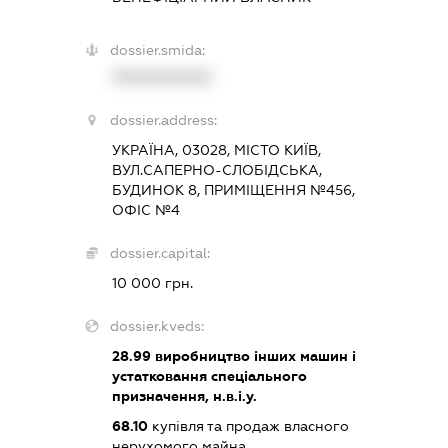
dossier.smida:
XXXXXXXXXX
dossier.address:
УКРАЇНА, 03028, МІСТО КИЇВ,
ВУЛ.САПЕРНО-СЛОБІДСЬКА,
БУДИНОК 8, ПРИМІЩЕННЯ №456,
ОФІС №4
dossier.capital:
10 000 грн.
dossier.kveds:
28.99
виробництво інших машин і
устатковання спеціального
призначення, н.в.і.у.
68.10
купівля та продаж власного
нерухомого майна