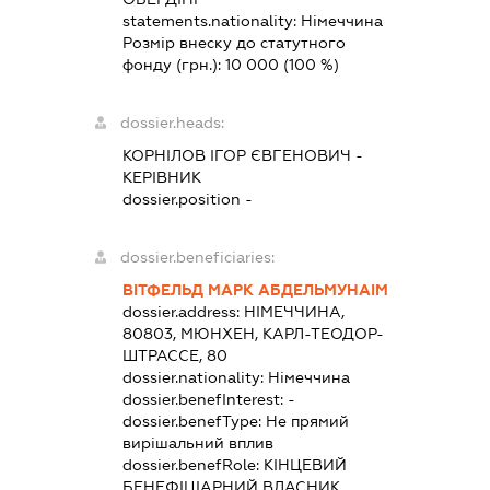
statements.nationality:
Німеччина
Розмір внеску до статутного
фонду (грн.):
10 000
(100 %)
dossier.heads:
КОРНІЛОВ ІГОР ЄВГЕНОВИЧ
-
КЕРІВНИК
dossier.position -
dossier.beneficiaries:
ВІТФЕЛЬД МАРК АБДЕЛЬМУНАІМ
dossier.address:
НІМЕЧЧИНА,
80803, МЮНХЕН, КАРЛ-ТЕОДОР-
ШТРАССЕ, 80
dossier.nationality:
Німеччина
dossier.benefInterest:
-
dossier.benefType:
Не прямий
вирішальний вплив
dossier.benefRole:
КІНЦЕВИЙ
БЕНЕФІЦІАРНИЙ ВЛАСНИК