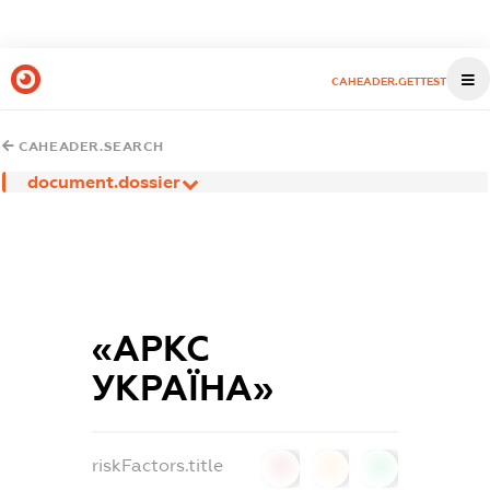
CAHEADER.GETTEST
CAHEADER.SEARCH
document.dossier
«АРКС
УКРАЇНА»
riskFactors.title
0
0
0