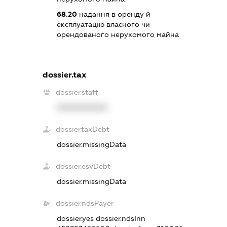
68.20
надання в оренду й
експлуатацію власного чи
орендованого нерухомого майна
dossier.tax
dossier.staff
XXXXXXXXXX
dossier.taxDebt
dossier.missingData
dossier.esvDebt
dossier.missingData
dossier.ndsPayer
dossier.yes
dossier.ndsInn