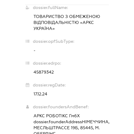
dossier.fullName:
ТОВАРИСТВО З ОБМЕЖЕНОЮ
ВІДПОВІДАЛЬНІСТЮ «АРКС
УКРАЇНА»
dossier.opfSubType:
-
dossier.edrpo:
45879342
dossier.regDate:
17.12.24
dossier.foundersAndBenef:
АРКС РОБОТІКС ГмбХ
dossier.founderAddress
НІМЕЧЧИНА,
МЕСЛЬШТРАССЕ 19Б, 85445, М.
ОБЕРДІНГ