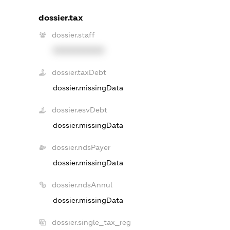
dossier.tax
dossier.staff
XXXXXXXXXX
dossier.taxDebt
dossier.missingData
dossier.esvDebt
dossier.missingData
dossier.ndsPayer
dossier.missingData
dossier.ndsAnnul
dossier.missingData
dossier.single_tax_reg