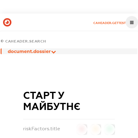
CAHEADER.GETTEST
CAHEADER.SEARCH
document.dossier
СТАРТ У
МАЙБУТНЄ
riskFactors.title
0
0
0