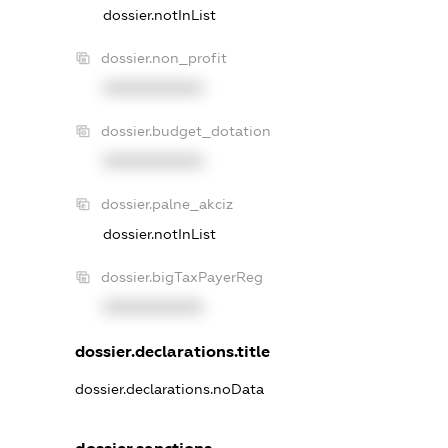
dossier.notInList
dossier.non_profit
XXXXXXXXXX
dossier.budget_dotation
XXXXXXXXXX
dossier.palne_akciz
dossier.notInList
dossier.bigTaxPayerReg
XXXXXXXXXX
dossier.declarations.title
dossier.declarations.noData