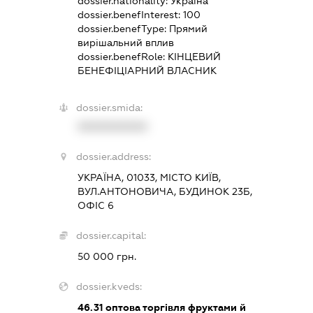
dossier.nationality:
Україна
dossier.benefInterest:
100
dossier.benefType:
Прямий
вирішальний вплив
dossier.benefRole:
КІНЦЕВИЙ
БЕНЕФІЦІАРНИЙ ВЛАСНИК
dossier.smida:
XXXXXXXXXX
dossier.address:
УКРАЇНА, 01033, МІСТО КИЇВ,
ВУЛ.АНТОНОВИЧА, БУДИНОК 23Б,
ОФІС 6
dossier.capital:
50 000 грн.
dossier.kveds:
46.31
оптова торгівля фруктами й