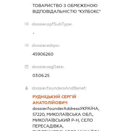
ТОВАРИСТВО З ОБМЕЖЕНОЮ
ВІДПОВІДАЛЬНІСТЮ "КУЛБОКС"
dossier.opfSubType:
-
dossier.edrpo:
45906260
dossier.regDate:
03.06.25
dossier.foundersAndBenef:
РУДНІЦЬКИЙ СЕРГІЙ
АНАТОЛІЙОВИЧ
dossier.founderAddress
УКРАЇНА,
57220, МИКОЛАЇВСЬКА ОБЛ.,
МИКОЛАЇВСЬКИЙ Р-Н, СЕЛО
ПЕРЕСАДІВКА,