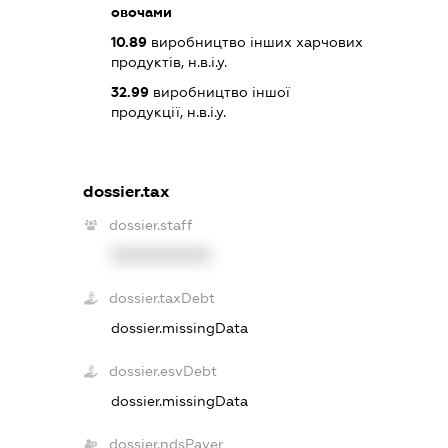
овочами
10.89
виробництво інших харчових
продуктів, н.в.і.у.
32.99
виробництво іншої
продукції, н.в.і.у.
dossier.tax
dossier.staff
XXXXXXXXXX
dossier.taxDebt
dossier.missingData
dossier.esvDebt
dossier.missingData
dossier.ndsPayer