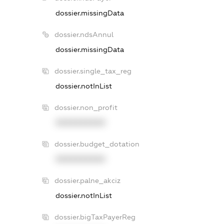
dossier.missingData
dossier.ndsAnnul
dossier.missingData
dossier.single_tax_reg
dossier.notInList
dossier.non_profit
XXXXXXXXXX
dossier.budget_dotation
XXXXXXXXXX
dossier.palne_akciz
dossier.notInList
dossier.bigTaxPayerReg