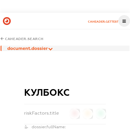
CAHEADER.GETTEST
CAHEADER.SEARCH
document.dossier
КУЛБОКС
riskFactors.title
0
0
0
dossier.fullName: