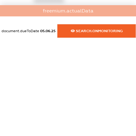
XXXXXXXXXX
freemium.actualData
dossier.commercial_info.website
XXXXXXXXXX
document.dueToDate
05.06.25
SEARCH.ONMONITORING
dossier.commercial_info.activity
XXXXXXXXXX
freemium.exampleText_1
freemium.exampleText_2
freemium.anonymousPerSearch2
FREEMIUM.DETAILS
FREEMIUM.REGISTER