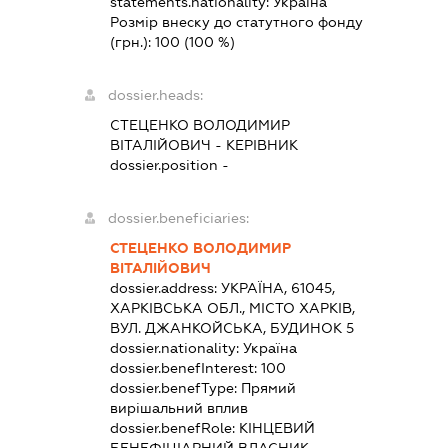
statements.nationality:
Україна
Розмір внеску до статутного фонду
(грн.):
100
(100 %)
dossier.heads:
СТЕЦЕНКО ВОЛОДИМИР
ВІТАЛІЙОВИЧ
-
КЕРІВНИК
dossier.position -
dossier.beneficiaries:
СТЕЦЕНКО ВОЛОДИМИР
ВІТАЛІЙОВИЧ
dossier.address:
УКРАЇНА, 61045,
ХАРКІВСЬКА ОБЛ., МІСТО ХАРКІВ,
ВУЛ. ДЖАНКОЙСЬКА, БУДИНОК 5
dossier.nationality:
Україна
dossier.benefInterest:
100
dossier.benefType:
Прямий
вирішальний вплив
dossier.benefRole:
КІНЦЕВИЙ