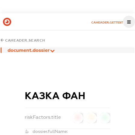
CAHEADER.GETTEST
CAHEADER.SEARCH
document.dossier
КАЗКА ФАН
riskFactors.title
0
0
0
dossier.fullName: