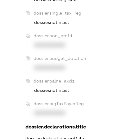
dossier.single_tax_reg
dossier.notInList
dossier.non_profit
XXXXXXXXXX
dossier.budget_dotation
XXXXXXXXXX
dossier.palne_akciz
dossier.notInList
dossier.bigTaxPayerReg
XXXXXXXXXX
dossier.declarations.title
dossier.declarations.noData