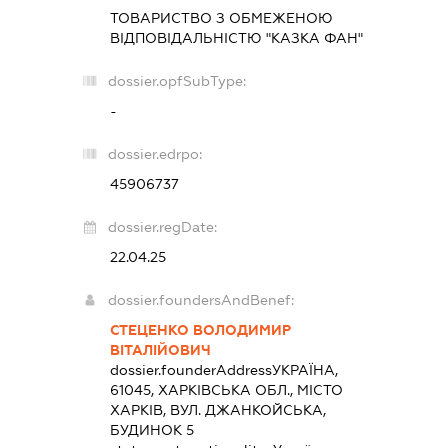
ТОВАРИСТВО З ОБМЕЖЕНОЮ
ВІДПОВІДАЛЬНІСТЮ "КАЗКА ФАН"
dossier.opfSubType:
-
dossier.edrpo:
45906737
dossier.regDate:
22.04.25
dossier.foundersAndBenef:
СТЕЦЕНКО ВОЛОДИМИР
ВІТАЛІЙОВИЧ
dossier.founderAddress
УКРАЇНА,
61045, ХАРКІВСЬКА ОБЛ., МІСТО
ХАРКІВ, ВУЛ. ДЖАНКОЙСЬКА,
БУДИНОК 5