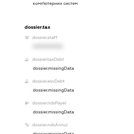
комп'ютерних систем
dossier.tax
dossier.staff
XXXXXXXXXX
dossier.taxDebt
dossier.missingData
dossier.esvDebt
dossier.missingData
dossier.ndsPayer
dossier.missingData
dossier.ndsAnnul
dossier.missingData