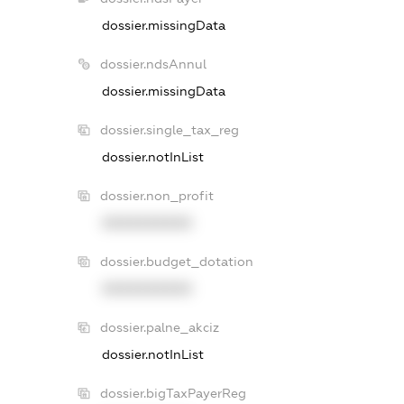
dossier.missingData
dossier.ndsAnnul
dossier.missingData
dossier.single_tax_reg
dossier.notInList
dossier.non_profit
XXXXXXXXXX
dossier.budget_dotation
XXXXXXXXXX
dossier.palne_akciz
dossier.notInList
dossier.bigTaxPayerReg