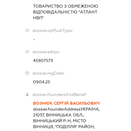
ТОВАРИСТВО З ОБМЕЖЕНОЮ
ВІДПОВІДАЛЬНІСТЮ "АТЛАНТ
НВП"
dossier.opfSubType:
-
dossier.edrpo:
45907573
dossier.regDate:
09.04.25
dossier.foundersAndBenef:
ВОЗНЮК СЕРГІЙ ВАСИЛЬОВИЧ
dossier.founderAddress
УКРАЇНА,
21037, ВІННИЦЬКА ОБЛ.,
ВІННИЦЬКИЙ Р-Н, МІСТО
ВІННИЦЯ, "ПОДІЛЛЯ" РАЙОН,