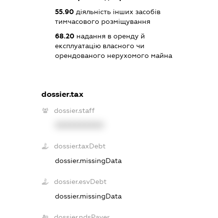
55.90
діяльність інших засобів
тимчасового розміщування
68.20
надання в оренду й
експлуатацію власного чи
орендованого нерухомого майна
dossier.tax
dossier.staff
XXXXXXXXXX
dossier.taxDebt
dossier.missingData
dossier.esvDebt
dossier.missingData
dossier.ndsPayer