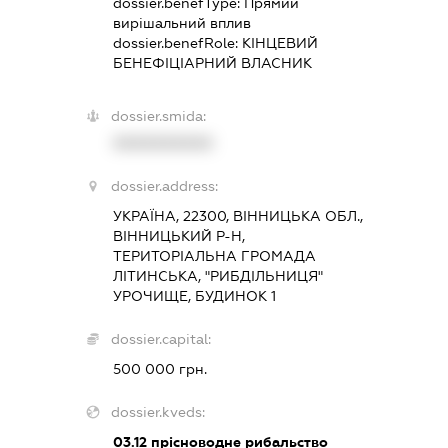
dossier.benefType:
Прямий
вирішальний вплив
dossier.benefRole:
КІНЦЕВИЙ
БЕНЕФІЦІАРНИЙ ВЛАСНИК
dossier.smida:
XXXXXXXXXX
dossier.address:
УКРАЇНА, 22300, ВІННИЦЬКА ОБЛ.,
ВІННИЦЬКИЙ Р-Н,
ТЕРИТОРІАЛЬНА ГРОМАДА
ЛІТИНСЬКА, "РИБДІЛЬНИЦЯ"
УРОЧИЩЕ, БУДИНОК 1
dossier.capital:
500 000 грн.
dossier.kveds:
03.12
прісноводне рибальство