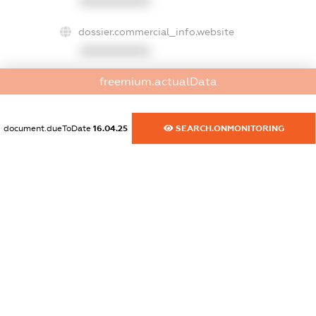
XXXXXXXXXX
dossier.commercial_info.website
XXXXXXXXXX
freemium.actualData
dossier.commercial_info.activity
XXXXXXXXXX
document.dueToDate
16.04.25
SEARCH.ONMONITORING
freemium.exampleText_1
freemium.exampleText_2
freemium.anonymousPerSearch2
FREEMIUM.DETAILS
FREEMIUM.REGISTER