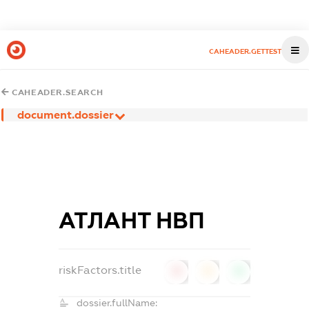
CAHEADER.GETTEST
CAHEADER.SEARCH
document.dossier
АТЛАНТ НВП
riskFactors.title
0
0
0
dossier.fullName: