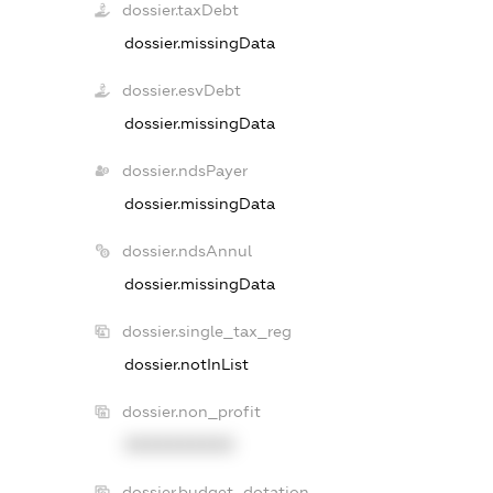
dossier.taxDebt
dossier.missingData
dossier.esvDebt
dossier.missingData
dossier.ndsPayer
dossier.missingData
dossier.ndsAnnul
dossier.missingData
dossier.single_tax_reg
dossier.notInList
dossier.non_profit
XXXXXXXXXX
dossier.budget_dotation