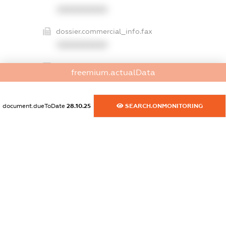
XXXXXXXXXX
dossier.commercial_info.fax
XXXXXXXXXX
dossier.commercial_info.email
freemium.actualData
XXXXXXXXXX
dossier.commercial_info.website
document.dueToDate
28.10.25
SEARCH.ONMONITORING
XXXXXXXXXX
dossier.commercial_info.activity
XXXXXXXXXX
freemium.exampleText_1
freemium.exampleText_2
freemium.anonymousPerSearch2