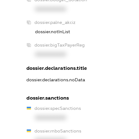
XXXXXXXXXX
dossier.palne_akciz
dossier.notInList
dossier.bigTaxPayerReg
XXXXXXXXXX
dossier.declarations.title
dossier.declarations.noData
dossier.sanctions
dossier.specSanctions
XXXXXXXXXX
dossier.rnboSanctions