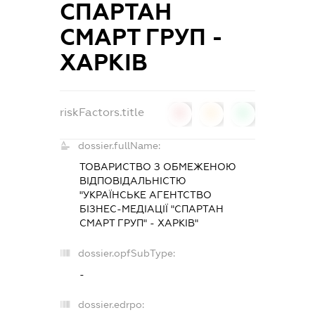
СПАРТАН
СМАРТ ГРУП -
ХАРКІВ
riskFactors.title
0
0
0
dossier.fullName:
ТОВАРИСТВО З ОБМЕЖЕНОЮ
ВІДПОВІДАЛЬНІСТЮ
"УКРАЇНСЬКЕ АГЕНТСТВО
БІЗНЕС-МЕДІАЦІЇ "СПАРТАН
СМАРТ ГРУП" - ХАРКІВ"
dossier.opfSubType:
-
dossier.edrpo: