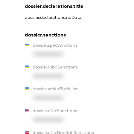
dossier.declarations.title
dossier.declarations.noData
dossier.sanctions
dossier.specSanctions
XXXXXXXXXX
dossier.rnboSanctions
XXXXXXXXXX
dossier.amkuBlackList
XXXXXXXXXX
dossier.ofacSanctions
XXXXXXXXXX
dossier.ofacNonSdnSanctions