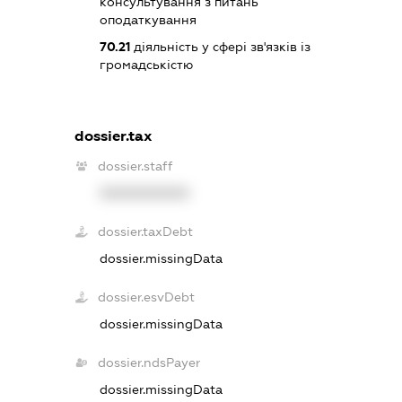
консультування з питань
оподаткування
70.21
діяльність у сфері зв'язків із
громадськістю
dossier.tax
dossier.staff
XXXXXXXXXX
dossier.taxDebt
dossier.missingData
dossier.esvDebt
dossier.missingData
dossier.ndsPayer
dossier.missingData