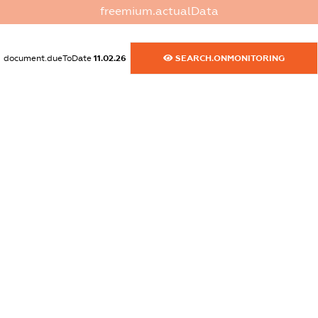
dossier.commercial_info.website
freemium.actualData
XXXXXXXXXX
dossier.commercial_info.activity
document.dueToDate
11.02.26
SEARCH.ONMONITORING
XXXXXXXXXX
freemium.exampleText_1
freemium.exampleText_2
freemium.anonymousPerSearch2
FREEMIUM.DETAILS
FREEMIUM.REGISTER