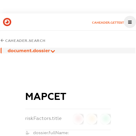
CAHEADER.GETTEST
CAHEADER.SEARCH
document.dossier
МАРСЕТ
riskFactors.title
0
0
0
dossier.fullName: