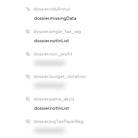
dossier.ndsAnnul
dossier.missingData
dossier.single_tax_reg
dossier.notInList
dossier.non_profit
XXXXXXXXXX
dossier.budget_dotation
XXXXXXXXXX
dossier.palne_akciz
dossier.notInList
dossier.bigTaxPayerReg
XXXXXXXXXX