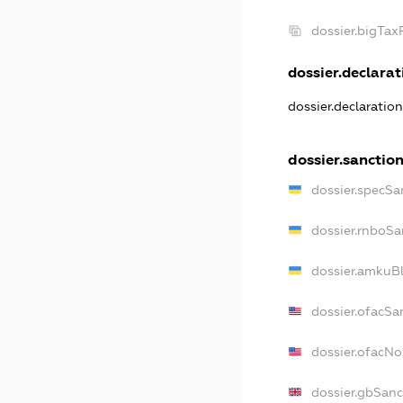
dossier.bigTa
dossier.declarati
dossier.declaratio
dossier.sanctio
dossier.specSa
dossier.rnboSa
dossier.amkuBl
dossier.ofacSa
dossier.ofacN
dossier.gbSanc