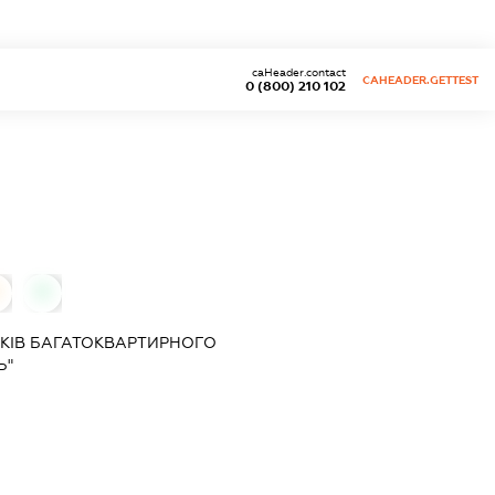
caHeader.contact
CAHEADER.GETTEST
0 (800) 210 102
0
КІВ БАГАТОКВАРТИРНОГО
Ь"