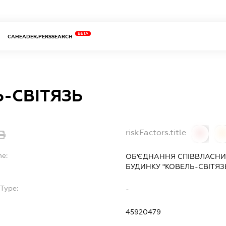
BETA
CAHEADER.PERSSEARCH
-СВІТЯЗЬ
riskFactors.title
0
0
me:
ОБ'ЄДНАННЯ СПІВВЛАСНИ
БУДИНКУ "КОВЕЛЬ-СВІТЯЗ
Type:
-
45920479