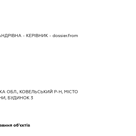
АНДРІВНА
-
КЕРІВНИК
- dossier.from
КА ОБЛ., КОВЕЛЬСЬКИЙ Р-Н, МІСТО
ЇНИ, БУДИНОК 3
ання об'єктів