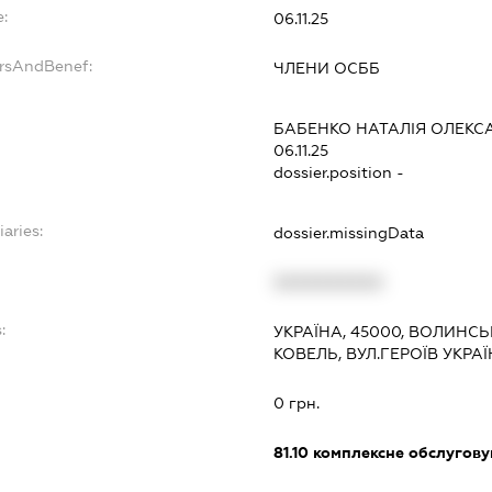
:
06.11.25
ersAndBenef:
ЧЛЕНИ ОСББ
БАБЕНКО НАТАЛІЯ ОЛЕКС
06.11.25
dossier.position -
iaries:
dossier.missingData
XXXXXXXXXX
:
УКРАЇНА, 45000, ВОЛИНСЬ
КОВЕЛЬ, ВУЛ.ГЕРОЇВ УКРА
0 грн.
81.10
комплексне обслуговув