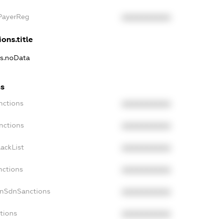
xPayerReg
XXXXXXXXXX
ons.title
ns.noData
ns
nctions
XXXXXXXXXX
nctions
XXXXXXXXXX
ackList
XXXXXXXXXX
nctions
XXXXXXXXXX
onSdnSanctions
XXXXXXXXXX
tions
XXXXXXXXXX