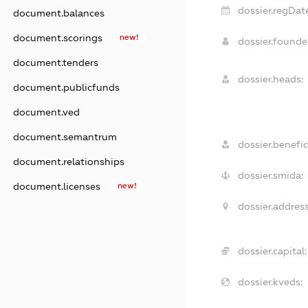
dossier.regDate
document.balances
document.scorings
new!
dossier.found
document.tenders
dossier.heads:
document.publicfunds
document.ved
document.semantrum
dossier.benefic
document.relationships
dossier.smida:
document.licenses
new!
dossier.address
dossier.capital:
dossier.kveds: