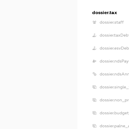
dossier.tax
dossier.staff
dossier.taxDeb
dossier.esvDeb
dossier.ndsPay
dossier.ndsAn
dossier.single
dossier.non_pr
dossier.budge
dossier.palne_