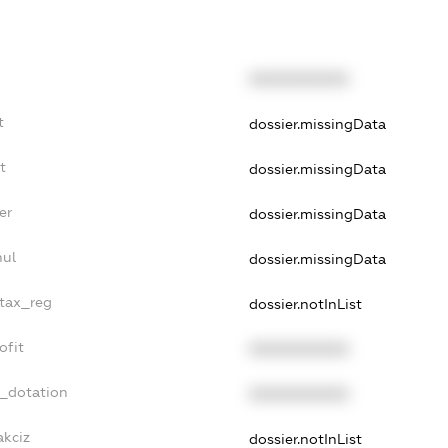
XXXXXXXXXX
t
dossier.missingData
t
dossier.missingData
er
dossier.missingData
nul
dossier.missingData
_tax_reg
dossier.notInList
ofit
XXXXXXXXXX
t_dotation
XXXXXXXXXX
akciz
dossier.notInList