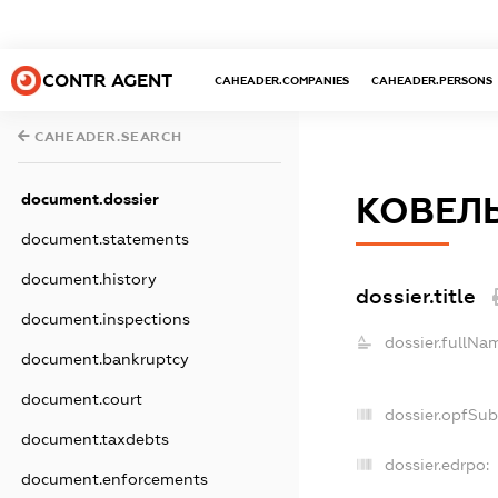
CONTR AGENT
CAHEADER.COMPANIES
CAHEADER.PERSONS
CAHEADER.SEARCH
document.dossier
КОВЕЛЬ
document.statements
document.history
dossier.title
document.inspections
dossier.fullNa
document.bankruptcy
document.court
dossier.opfSub
document.taxdebts
dossier.edrpo:
document.enforcements