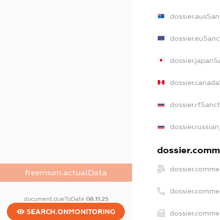
dossier.ausSan
dossier.euSanc
dossier.japanS
dossier.canada
dossier.rfSanc
dossier.russian
dossier.comme
dossier.commer
freemium.actualData
dossier.comme
document.dueToDate
08.11.25
SEARCH.ONMONITORING
dossier.commer