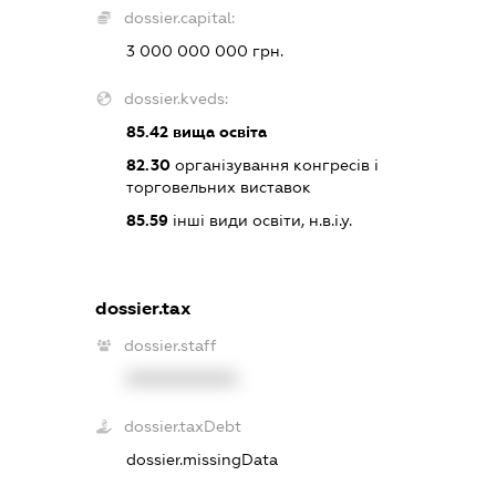
dossier.capital:
3 000 000 000 грн.
dossier.kveds:
85.42
вища освіта
82.30
організування конгресів і
торговельних виставок
85.59
інші види освіти, н.в.і.у.
dossier.tax
dossier.staff
XXXXXXXXXX
dossier.taxDebt
dossier.missingData