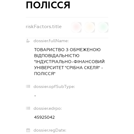
ПОЛІССЯ
riskFactors.title
0
0
0
dossier.fullName:
ТОВАРИСТВО З ОБМЕЖЕНОЮ
ВІДПОВІДАЛЬНІСТЮ
"ІНДУСТРІАЛЬНО-ФІНАНСОВИЙ
УНІВЕРСИТЕТ "СРІБНА СКЕЛЯ" -
ПОЛІССЯ"
dossier.opfSubType:
-
dossier.edrpo:
45925042
dossier.regDate: