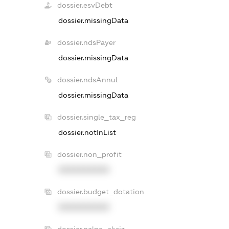
dossier.esvDebt
dossier.missingData
dossier.ndsPayer
dossier.missingData
dossier.ndsAnnul
dossier.missingData
dossier.single_tax_reg
dossier.notInList
dossier.non_profit
XXXXXXXXXX
dossier.budget_dotation
XXXXXXXXXX
dossier.palne_akciz