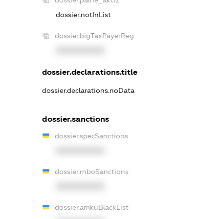
dossier.notInList
dossier.bigTaxPayerReg
XXXXXXXXXX
dossier.declarations.title
dossier.declarations.noData
dossier.sanctions
dossier.specSanctions
XXXXXXXXXX
dossier.rnboSanctions
XXXXXXXXXX
dossier.amkuBlackList