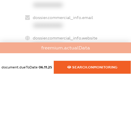
XXXXXXXXXX
dossier.commercial_info.email
XXXXXXXXXX
dossier.commercial_info.website
XXXXXXXXXX
freemium.actualData
dossier.commercial_info.activity
XXXXXXXXXX
document.dueToDate
06.11.25
SEARCH.ONMONITORING
freemium.exampleText_1
freemium.exampleText_2
freemium.anonymousPerSearch2
FREEMIUM.DETAILS
FREEMIUM.REGISTER