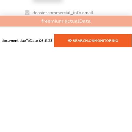
dossier.commercial_info.email
XXXXXXXXXX
freemium.actualData
dossier.commercial_info.website
document.dueToDate
06.11.25
SEARCH.ONMONITORING
XXXXXXXXXX
dossier.commercial_info.activity
XXXXXXXXXX
freemium.exampleText_1
freemium.exampleText_2
freemium.anonymousPerSearch2
FREEMIUM.DETAILS
FREEMIUM.REGISTER