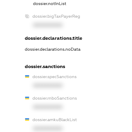
dossier.notInList
dossier.bigTaxPayerReg
XXXXXXXXXX
dossier.declarations.title
dossier.declarations.noData
dossier.sanctions
dossier.specSanctions
XXXXXXXXXX
dossier.rnboSanctions
XXXXXXXXXX
dossier.amkuBlackList
XXXXXXXXXX