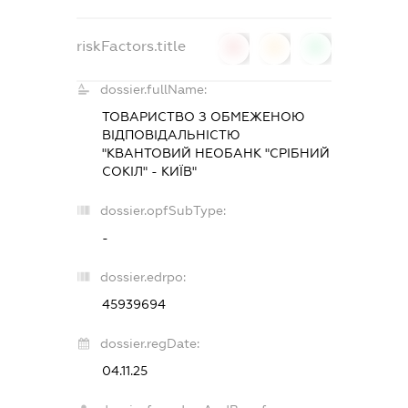
riskFactors.title
0
0
0
dossier.fullName:
ТОВАРИСТВО З ОБМЕЖЕНОЮ
ВІДПОВІДАЛЬНІСТЮ
"КВАНТОВИЙ НЕОБАНК "СРІБНИЙ
СОКІЛ" - КИЇВ"
dossier.opfSubType:
-
dossier.edrpo:
45939694
dossier.regDate:
04.11.25