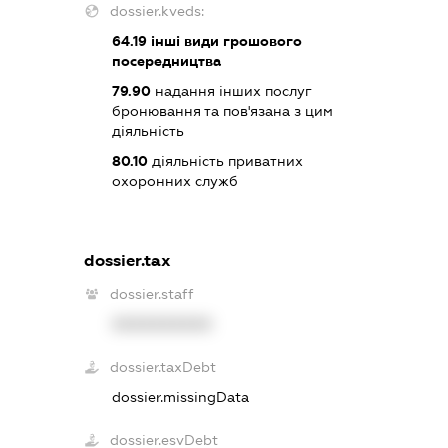
dossier.kveds:
64.19
інші види грошового
посередництва
79.90
надання інших послуг
бронювання та пов'язана з цим
діяльність
80.10
діяльність приватних
охоронних служб
dossier.tax
dossier.staff
XXXXXXXXXX
dossier.taxDebt
dossier.missingData
dossier.esvDebt