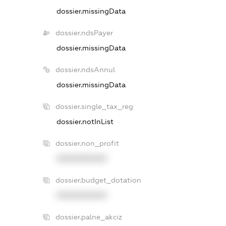
dossier.missingData
dossier.ndsPayer
dossier.missingData
dossier.ndsAnnul
dossier.missingData
dossier.single_tax_reg
dossier.notInList
dossier.non_profit
XXXXXXXXXX
dossier.budget_dotation
XXXXXXXXXX
dossier.palne_akciz