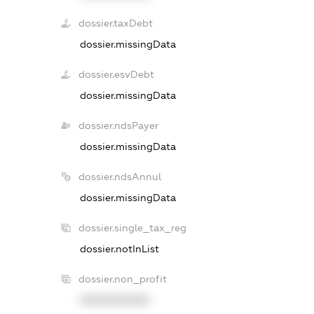
dossier.taxDebt
dossier.missingData
dossier.esvDebt
dossier.missingData
dossier.ndsPayer
dossier.missingData
dossier.ndsAnnul
dossier.missingData
dossier.single_tax_reg
dossier.notInList
dossier.non_profit
XXXXXXXXXX