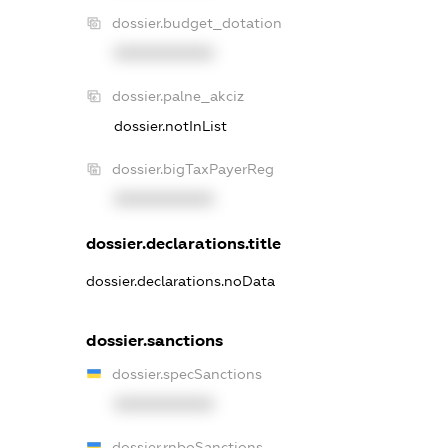
dossier.budget_dotation
XXXXXXXXXX
dossier.palne_akciz
dossier.notInList
dossier.bigTaxPayerReg
XXXXXXXXXX
dossier.declarations.title
dossier.declarations.noData
dossier.sanctions
dossier.specSanctions
XXXXXXXXXX
dossier.rnboSanctions