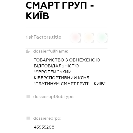
СМАРТ ГРУП -
КИЇВ
riskFactors.title
0
0
0
dossier.fullName:
ТОВАРИСТВО З ОБМЕЖЕНОЮ
ВІДПОВІДАЛЬНІСТЮ
"ЄВРОПЕЙСЬКИЙ
КІБЕРСПОРТИВНИЙ КЛУБ
"ПЛАТИНУМ СМАРТ ГРУП" - КИЇВ"
dossier.opfSubType:
-
dossier.edrpo:
45955208