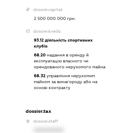
dossier.capital:
2 500 000 000 грн.
dossier.kveds:
93.12
діяльність спортивних
клубів
68.20
надання в оренду й
експлуатацію власного чи
орендованого нерухомого майна
68.32
управління нерухомим
майном за винагороду або на
основі контракту
dossier.tax
dossier.staff
XXXXXXXXXX