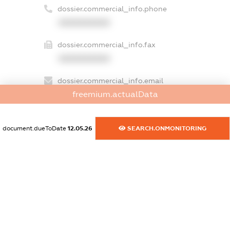
dossier.commercial_info.phone
XXXXXXXXXX
dossier.commercial_info.fax
XXXXXXXXXX
dossier.commercial_info.email
freemium.actualData
XXXXXXXXXX
dossier.commercial_info.website
document.dueToDate
12.05.26
SEARCH.ONMONITORING
XXXXXXXXXX
dossier.commercial_info.activity
XXXXXXXXXX
freemium.exampleText_1
freemium.exampleText_2
freemium.anonymousPerSearch2