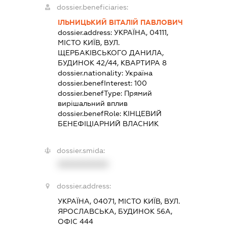
dossier.beneficiaries:
ІЛЬНИЦЬКИЙ ВІТАЛІЙ ПАВЛОВИЧ
dossier.address:
УКРАЇНА, 04111,
МІСТО КИЇВ, ВУЛ.
ЩЕРБАКІВСЬКОГО ДАНИЛА,
БУДИНОК 42/44, КВАРТИРА 8
dossier.nationality:
Україна
dossier.benefInterest:
100
dossier.benefType:
Прямий
вирішальний вплив
dossier.benefRole:
КІНЦЕВИЙ
БЕНЕФІЦІАРНИЙ ВЛАСНИК
dossier.smida:
XXXXXXXXXX
dossier.address:
УКРАЇНА, 04071, МІСТО КИЇВ, ВУЛ.
ЯРОСЛАВСЬКА, БУДИНОК 56А,
ОФІС 444