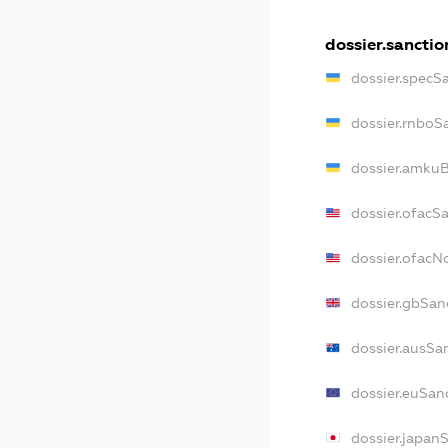
dossier.sanctio
dossier.specS
dossier.rnboS
dossier.amkuB
dossier.ofacS
dossier.ofac
dossier.gbSan
dossier.ausSa
dossier.euSan
dossier.japan