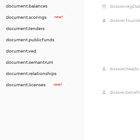
document.balances
dossier.regDat
document.scorings
new!
dossier.found
document.tenders
document.publicfunds
document.ved
document.semantrum
dossier.heads:
document.relationships
document.licenses
new!
dossier.benefic