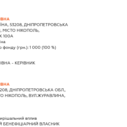
ІВНА
ЇНА, 53208, ДНІПРОПЕТРОВСЬКА
, МІСТО НІКОПОЛЬ,
К 100А
їна
о фонду (грн.):
1 000
(100 %)
ІВНА
-
КЕРІВНИК
ІВНА
3208, ДНІПРОПЕТРОВСЬКА ОБЛ.,
ТО НІКОПОЛЬ, ВУЛ.ЖУРАВЛИНА,
ирішальний вплив
Й БЕНЕФІЦІАРНИЙ ВЛАСНИК