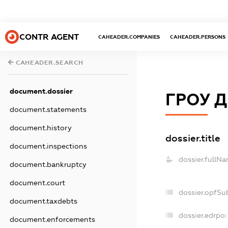
CONTR AGENT
CAHEADER.COMPANIES
CAHEADER.PERSONS
CAHEADER.SEARCH
document.dossier
ГРОУ 
document.statements
document.history
dossier.title
document.inspections
dossier.fullNa
document.bankruptcy
document.court
dossier.opfSu
document.taxdebts
dossier.edrpo:
document.enforcements