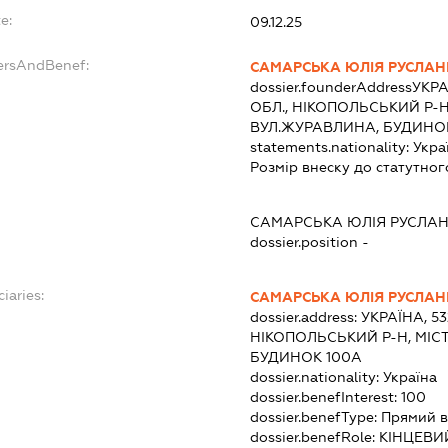
e:
09.12.25
ersAndBenef:
САМАРСЬКА ЮЛІЯ РУСЛАН
dossier.founderAddress
УКРА
ОБЛ., НІКОПОЛЬСЬКИЙ Р-Н
ВУЛ.ЖУРАВЛИНА, БУДИНО
statements.nationality:
Укра
Розмір внеску до статутног
САМАРСЬКА ЮЛІЯ РУСЛАН
dossier.position -
iaries:
САМАРСЬКА ЮЛІЯ РУСЛАН
dossier.address:
УКРАЇНА, 5
НІКОПОЛЬСЬКИЙ Р-Н, МІС
БУДИНОК 100А
dossier.nationality:
Україна
dossier.benefInterest:
100
dossier.benefType:
Прямий в
dossier.benefRole:
КІНЦЕВИ