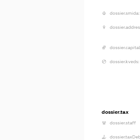
dossier.smida:
dossier.addres
dossier.capital
dossier.kveds:
dossier.tax
dossier.staff
dossier.taxDe