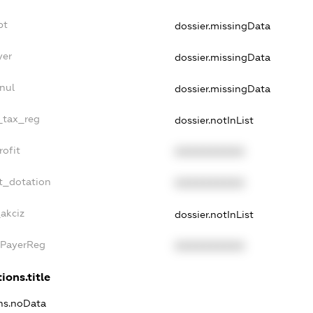
bt
dossier.missingData
yer
dossier.missingData
nul
dossier.missingData
e_tax_reg
dossier.notInList
rofit
XXXXXXXXXX
t_dotation
XXXXXXXXXX
_akciz
dossier.notInList
xPayerReg
XXXXXXXXXX
ions.title
ons.noData