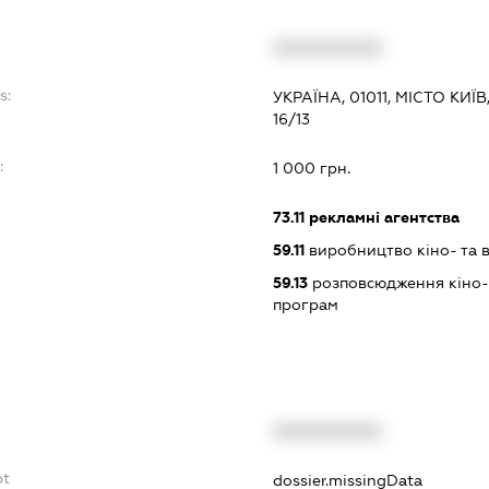
XXXXXXXXXX
s:
УКРАЇНА, 01011, МІСТО К
16/13
:
1 000 грн.
73.11
рекламні агентства
59.11
виробництво кіно- та в
59.13
розповсюдження кіно- т
програм
XXXXXXXXXX
bt
dossier.missingData