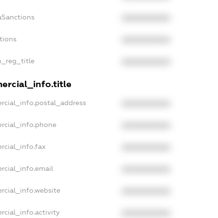
aSanctions
XXXXXXXXXX
tions
XXXXXXXXXX
n_reg_title
XXXXXXXXXX
rcial_info.title
rcial_info.postal_address
XXXXXXXXXX
rcial_info.phone
XXXXXXXXXX
rcial_info.fax
XXXXXXXXXX
rcial_info.email
XXXXXXXXXX
rcial_info.website
XXXXXXXXXX
cial_info.activity
XXXXXXXXXX