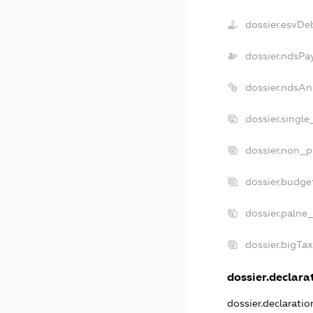
dossier.esvDe
dossier.ndsPa
dossier.ndsAn
dossier.singl
dossier.non_p
dossier.budge
dossier.palne
dossier.bigTa
dossier.declarat
dossier.declarati