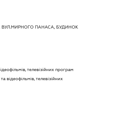
ИЇВ, ВУЛ.МИРНОГО ПАНАСА, БУДИНОК
ідеофільмів, телевізійних програм
а відеофільмів, телевізійних