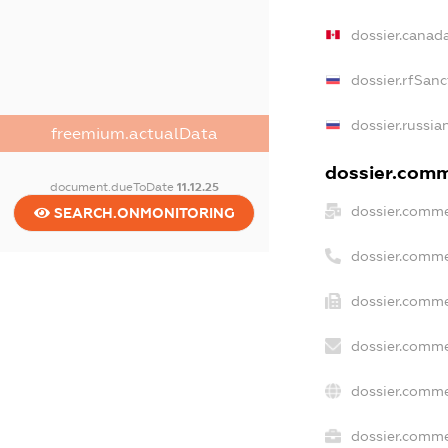
dossier.canad
dossier.rfSanc
dossier.russia
freemium.actualData
dossier.comme
document.dueToDate
11.12.25
dossier.comme
SEARCH.ONMONITORING
dossier.comme
dossier.comme
dossier.comme
dossier.comme
dossier.commer