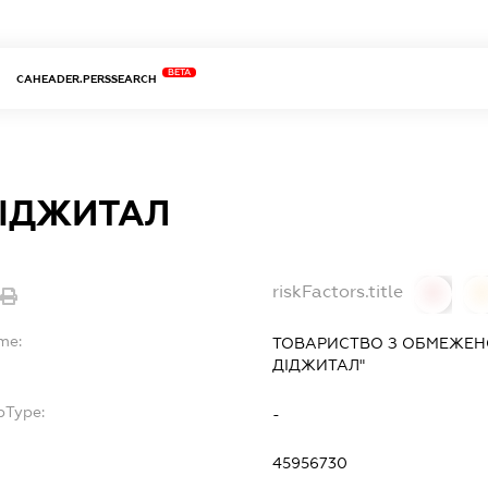
BETA
CAHEADER.PERSSEARCH
ДІДЖИТАЛ
riskFactors.title
0
me:
ТОВАРИСТВО З ОБМЕЖЕН
ДІДЖИТАЛ"
bType:
-
45956730