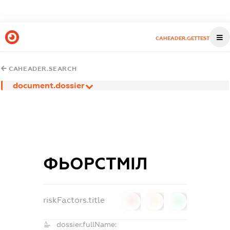
CAHEADER.GETTEST
CAHEADER.SEARCH
document.dossier
ФЬОРСТМІЛ
riskFactors.title
0
0
0
dossier.fullName: