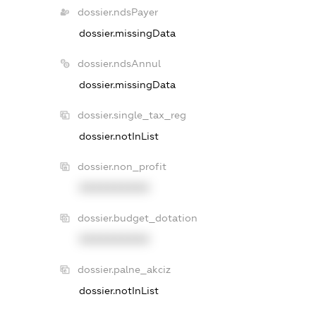
dossier.ndsPayer
dossier.missingData
dossier.ndsAnnul
dossier.missingData
dossier.single_tax_reg
dossier.notInList
dossier.non_profit
XXXXXXXXXX
dossier.budget_dotation
XXXXXXXXXX
dossier.palne_akciz
dossier.notInList