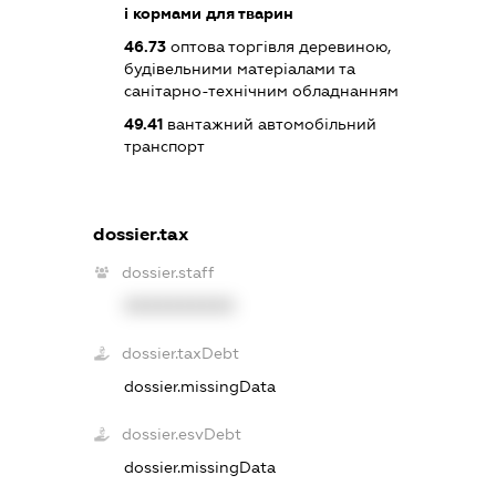
і кормами для тварин
46.73
оптова торгівля деревиною,
будівельними матеріалами та
санітарно-технічним обладнанням
49.41
вантажний автомобільний
транспорт
dossier.tax
dossier.staff
XXXXXXXXXX
dossier.taxDebt
dossier.missingData
dossier.esvDebt
dossier.missingData