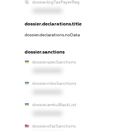
dossier.bigTaxPayerReg
XXXXXXXXXX
dossier.declarations.title
dossier.declarations.noData
dossier.sanctions
dossier.specSanctions
XXXXXXXXXX
dossier.rnboSanctions
XXXXXXXXXX
dossier.amkuBlackList
XXXXXXXXXX
dossier.ofacSanctions