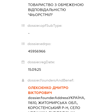
ТОВАРИСТВО З ОБМЕЖЕНОЮ
ВІДПОВІДАЛЬНІСТЮ
"ФЬОРСТМІЛ"
dossier.opfSubType:
-
dossier.edrpo:
45956966
dossier.regDate:
15.09.25
dossier.foundersAndBenef:
ОЛЕКСІЄНКО ДМИТРО
ВІКТОРОВИЧ
dossier.founderAddress
УКРАЇНА,
11610, ЖИТОМИРСЬКА ОБЛ.,
КОРОСТЕНСЬКИЙ Р-Н, СЕЛО