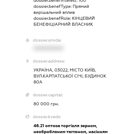
dossier.benefInterest:
100
dossier.benefType:
Прямий
вирішальний вплив
dossier.benefRole:
КІНЦЕВИЙ
БЕНЕФІЦІАРНИЙ ВЛАСНИК
dossier.smida:
XXXXXXXXXX
dossier.address:
УКРАЇНА, 03022, МІСТО КИЇВ,
ВУЛ.КАРПАТСЬКОЇ СІЧІ, БУДИНОК
80А
dossier.capital:
80 000 грн.
dossier.kveds:
46.21
оптова торгівля зерном,
необробленим тютюном, насінням