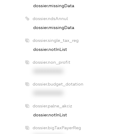
dossier.missingData
dossier.ndsAnnul
dossier.missingData
dossier.single_tax_reg
dossier.notInList
dossier.non_profit
XXXXXXXXXX
dossier.budget_dotation
XXXXXXXXXX
dossier.palne_akciz
dossier.notInList
dossier.bigTaxPayerReg