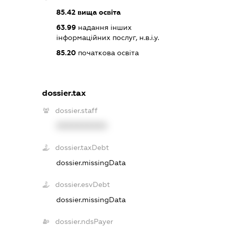
85.42
вища освіта
63.99
надання інших
інформаційних послуг, н.в.і.у.
85.20
початкова освіта
dossier.tax
dossier.staff
XXXXXXXXXX
dossier.taxDebt
dossier.missingData
dossier.esvDebt
dossier.missingData
dossier.ndsPayer