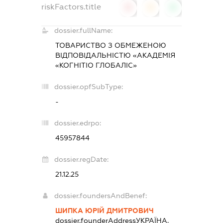
riskFactors.title
0
0
0
dossier.fullName:
ТОВАРИСТВО З ОБМЕЖЕНОЮ
ВІДПОВІДАЛЬНІСТЮ «АКАДЕМІЯ
«КОГНІТІО ГЛОБАЛІС»
dossier.opfSubType:
-
dossier.edrpo:
45957844
dossier.regDate:
21.12.25
dossier.foundersAndBenef:
ШИПКА ЮРІЙ ДМИТРОВИЧ
dossier.founderAddress
УКРАЇНА,