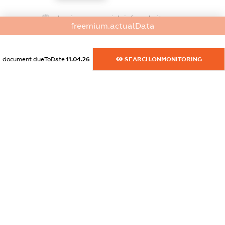
dossier.commercial_info.website
freemium.actualData
XXXXXXXXXX
dossier.commercial_info.activity
document.dueToDate
11.04.26
SEARCH.ONMONITORING
XXXXXXXXXX
freemium.exampleText_1
freemium.exampleText_2
freemium.anonymousPerSearch2
FREEMIUM.DETAILS
FREEMIUM.REGISTER