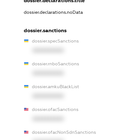
dossier.declarations.title
dossier.declarations.noData
dossier.sanctions
dossier.specSanctions
XXXXXXXXXX
dossier.rnboSanctions
XXXXXXXXXX
dossier.amkuBlackList
XXXXXXXXXX
dossier.ofacSanctions
XXXXXXXXXX
dossier.ofacNonSdnSanctions