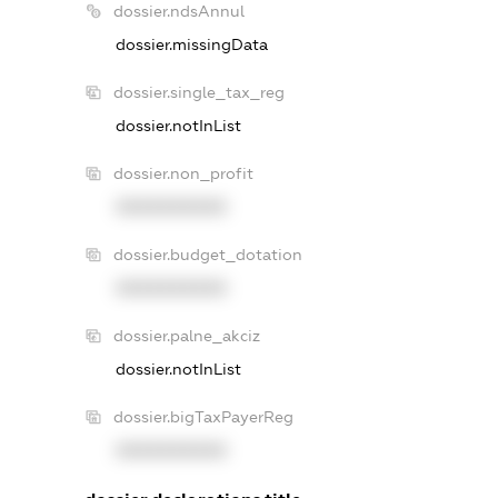
dossier.ndsAnnul
dossier.missingData
dossier.single_tax_reg
dossier.notInList
dossier.non_profit
XXXXXXXXXX
dossier.budget_dotation
XXXXXXXXXX
dossier.palne_akciz
dossier.notInList
dossier.bigTaxPayerReg
XXXXXXXXXX