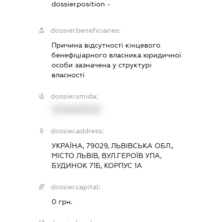
dossier.position -
dossier.beneficiaries:
Причина відсутності кінцевого
бенефіціарного власника юридичної
особи зазначена у структурі
власності
dossier.smida:
XXXXXXXXXX
dossier.address:
УКРАЇНА, 79029, ЛЬВІВСЬКА ОБЛ.,
МІСТО ЛЬВІВ, ВУЛ.ГЕРОЇВ УПА,
БУДИНОК 71Б, КОРПУС 1А
dossier.capital:
0 грн.