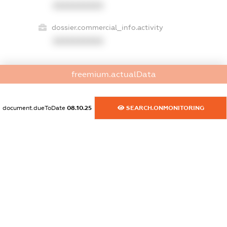
XXXXXXXXXX
dossier.commercial_info.activity
XXXXXXXXXX
freemium.actualData
freemium.exampleText_1
freemium.exampleText_2
freemium.anonymousPerSearch2
document.dueToDate
08.10.25
SEARCH.ONMONITORING
FREEMIUM.DETAILS
FREEMIUM.REGISTER