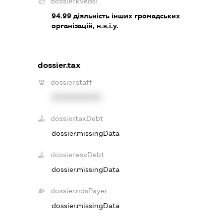
dossier.kveds:
94.99
діяльність інших громадських
організацій, н.в.і.у.
dossier.tax
dossier.staff
XXXXXXXXXX
dossier.taxDebt
dossier.missingData
dossier.esvDebt
dossier.missingData
dossier.ndsPayer
dossier.missingData