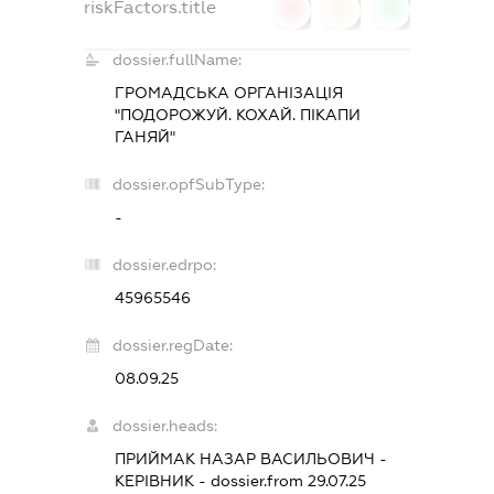
riskFactors.title
0
0
0
dossier.fullName:
ГРОМАДСЬКА ОРГАНІЗАЦІЯ
"ПОДОРОЖУЙ. КОХАЙ. ПІКАПИ
ГАНЯЙ"
dossier.opfSubType:
-
dossier.edrpo:
45965546
dossier.regDate:
08.09.25
dossier.heads:
ПРИЙМАК НАЗАР ВАСИЛЬОВИЧ
-
КЕРІВНИК
- dossier.from 29.07.25