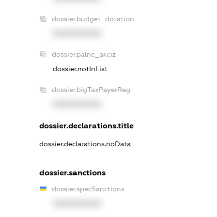
dossier.budget_dotation
XXXXXXXXXX
dossier.palne_akciz
dossier.notInList
dossier.bigTaxPayerReg
XXXXXXXXXX
dossier.declarations.title
dossier.declarations.noData
dossier.sanctions
dossier.specSanctions
XXXXXXXXXX