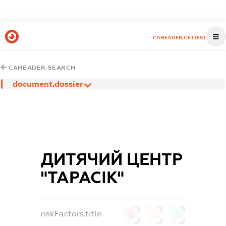
CAHEADER.GETTEST
CAHEADER.SEARCH
document.dossier
ДИТЯЧИЙ ЦЕНТР
"ТАРАСІК"
riskFactors.title
0
0
0