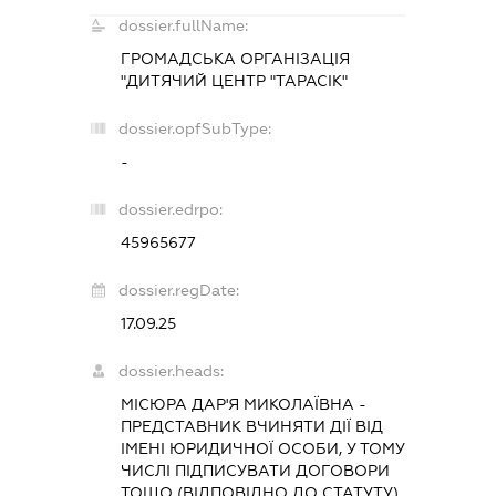
dossier.fullName:
ГРОМАДСЬКА ОРГАНІЗАЦІЯ
"ДИТЯЧИЙ ЦЕНТР "ТАРАСІК"
dossier.opfSubType:
-
dossier.edrpo:
45965677
dossier.regDate:
17.09.25
dossier.heads:
МІСЮРА ДАР'Я МИКОЛАЇВНА
-
ПРЕДСТАВНИК
ВЧИНЯТИ ДІЇ ВІД
ІМЕНІ ЮРИДИЧНОЇ ОСОБИ, У ТОМУ
ЧИСЛІ ПІДПИСУВАТИ ДОГОВОРИ
ТОЩО (ВІДПОВІДНО ДО СТАТУТУ),