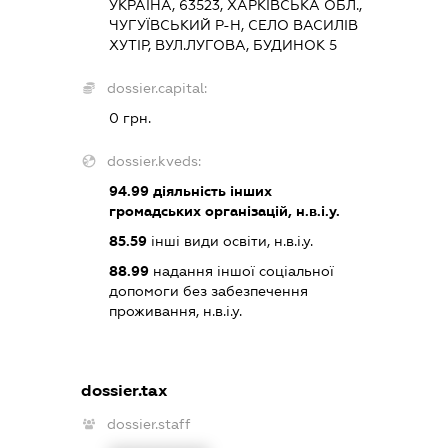
УКРАЇНА, 63523, ХАРКІВСЬКА ОБЛ.,
ЧУГУЇВСЬКИЙ Р-Н, СЕЛО ВАСИЛІВ
ХУТІР, ВУЛ.ЛУГОВА, БУДИНОК 5
dossier.capital:
0 грн.
dossier.kveds:
94.99
діяльність інших
громадських організацій, н.в.і.у.
85.59
інші види освіти, н.в.і.у.
88.99
надання іншої соціальної
допомоги без забезпечення
проживання, н.в.і.у.
dossier.tax
dossier.staff