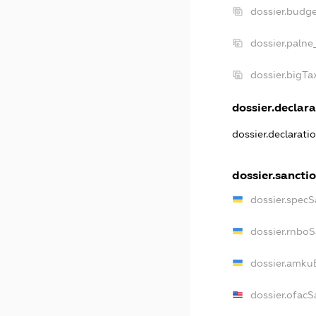
dossier.budg
dossier.palne
dossier.bigT
dossier.declara
dossier.declarat
dossier.sancti
dossier.spec
dossier.rnbo
dossier.amku
dossier.ofacS