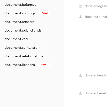
document.balances
dossier.regDa
document.scorings
new!
dossier.foun
document.tenders
document.publicfunds
document.ved
document.semantrum
document.relationships
document.licenses
new!
dossier.heads
dossier.benefi