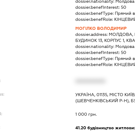
dossier.nationality:
Молдова
dossier.benefInterest:
50
dossier.benefType:
Прямий в
dossier.benefRole:
КІНЦЕВИ
МОГІЛКО ВОЛОДИМИР
dossier.address:
МОЛДОВА, 
БУДИНОК 13, КОРПУС 1, КВ
dossier.nationality:
Молдова
dossier.benefInterest:
50
dossier.benefType:
Прямий в
dossier.benefRole:
КІНЦЕВИ
:
XXXXXXXXXX
ss:
УКРАЇНА, 01135, МІСТО КИ
(ШЕВЧЕНКІВСЬКИЙ Р-Н), Б
l:
1 000 грн.
:
41.20
будівництво житлових