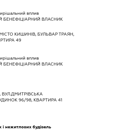
ирішальний вплив
Й БЕНЕФІЦІАРНИЙ ВЛАСНИК
МІСТО КИШИНІВ, БУЛЬВАР ТРАЯН,
АРТИРА 49
ирішальний вплив
Й БЕНЕФІЦІАРНИЙ ВЛАСНИК
ЇВ, ВУЛ.ДМИТРІВСЬКА
УДИНОК 96/98, КВАРТИРА 41
 і нежитлових будівель