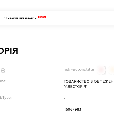
BETA
CAHEADER.PERSSEARCH
ОРІЯ
riskFactors.title
0
ame:
ТОВАРИСТВО З ОБМЕЖЕН
"АВЕСТОРІЯ"
ubType:
-
:
45967983