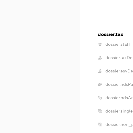
dossier.tax
dossier.staff
dossier.taxDe
dossier.esvD
dossier.ndsP
dossier.ndsA
dossier.singl
dossier.non_p