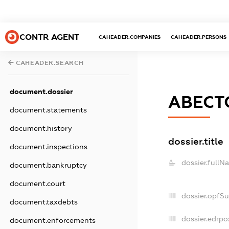
CONTR AGENT
CAHEADER.COMPANIES
CAHEADER.PERSONS
CAHEADER.SEARCH
document.dossier
АВЕСТ
document.statements
document.history
dossier.title
document.inspections
dossier.fullN
document.bankruptcy
document.court
dossier.opfS
document.taxdebts
dossier.edrpo
document.enforcements