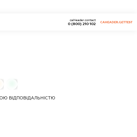
caHeader.contact
CAHEADER.GETTEST
0 (800) 210 102
0
0
ОЮ ВІДПОВІДАЛЬНІСТЮ