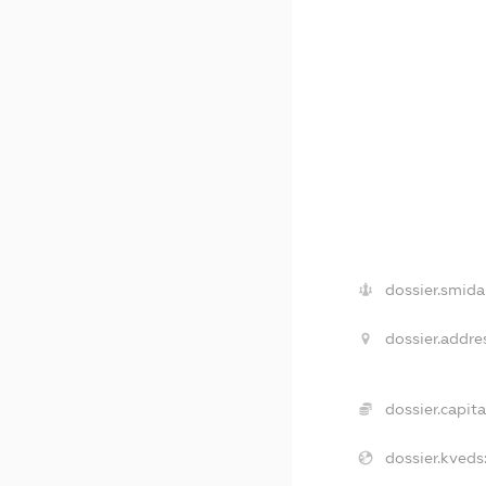
dossier.smida
dossier.addre
dossier.capita
dossier.kveds