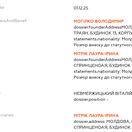
te:
01.12.25
dersAndBenef:
МОГІЛКО ВОЛОДИМИР
dossier.founderAddress
МОЛ
ТРАЯН, БУДИНОК 13, КОРПУ
statements.nationality:
Мол
Розмір внеску до статутног
МІТРІК ЛАУРА-ІРИНА
dossier.founderAddress
МОЛ
СПРИНЦЕНОАЯ, БУДИНОК 1,
statements.nationality:
Мол
Розмір внеску до статутног
:
НЕВМЕРЖИЦЬКИЙ ВІТАЛІЙ
dossier.position -
ciaries:
МІТРІК ЛАУРА-ІРИНА
dossier.address:
МОЛДОВА, 
СПРИНЦЕНОАЯ, БУДИНОК 1,