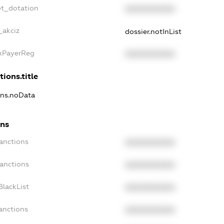
et_dotation
XXXXXXXXXX
_akciz
dossier.notInList
axPayerReg
XXXXXXXXXX
tions.title
ions.noData
ons
Sanctions
XXXXXXXXXX
Sanctions
XXXXXXXXXX
BlackList
XXXXXXXXXX
anctions
XXXXXXXXXX