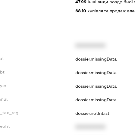
47.99
інші види роздрібної 
68.10
купівля та продаж вл
XXXXXXXXXX
bt
dossier.missingData
ebt
dossier.missingData
ayer
dossier.missingData
nnul
dossier.missingData
e_tax_reg
dossier.notInList
rofit
XXXXXXXXXX