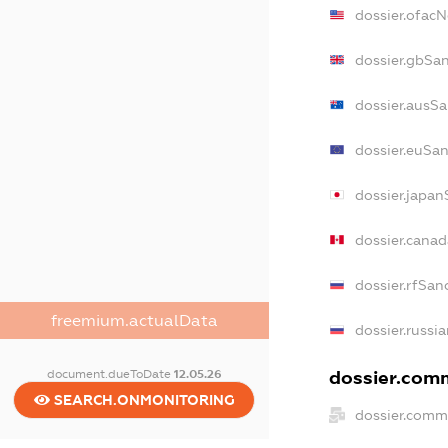
dossier.ofac
dossier.gbSa
dossier.ausS
dossier.euSa
dossier.japa
dossier.cana
dossier.rfSan
freemium.actualData
dossier.russi
dossier.comm
document.dueToDate
12.05.26
SEARCH.ONMONITORING
dossier.comm