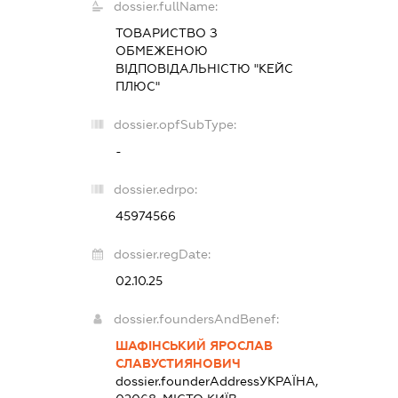
dossier.fullName:
ТОВАРИСТВО З
ОБМЕЖЕНОЮ
ВІДПОВІДАЛЬНІСТЮ "КЕЙС
ПЛЮС"
dossier.opfSubType:
-
dossier.edrpo:
45974566
dossier.regDate:
02.10.25
dossier.foundersAndBenef:
ШАФІНСЬКИЙ ЯРОСЛАВ
СЛАВУСТИЯНОВИЧ
dossier.founderAddress
УКРАЇНА,