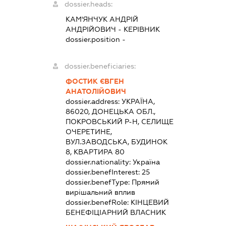
dossier.heads:
КАМ'ЯНЧУК АНДРІЙ
АНДРІЙОВИЧ
-
КЕРІВНИК
dossier.position -
dossier.beneficiaries:
ФОСТИК ЄВГЕН
АНАТОЛІЙОВИЧ
dossier.address:
УКРАЇНА,
86020, ДОНЕЦЬКА ОБЛ.,
ПОКРОВСЬКИЙ Р-Н, СЕЛИЩЕ
ОЧЕРЕТИНЕ,
ВУЛ.ЗАВОДСЬКА, БУДИНОК
8, КВАРТИРА 80
dossier.nationality:
Україна
dossier.benefInterest:
25
dossier.benefType:
Прямий
вирішальний вплив
dossier.benefRole:
КІНЦЕВИЙ
БЕНЕФІЦІАРНИЙ ВЛАСНИК