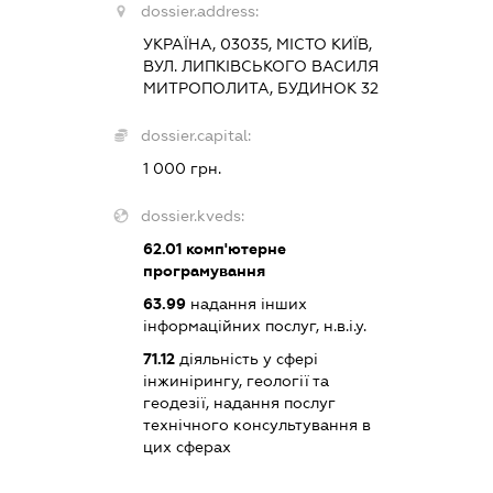
dossier.address:
УКРАЇНА, 03035, МІСТО КИЇВ,
ВУЛ. ЛИПКІВСЬКОГО ВАСИЛЯ
МИТРОПОЛИТА, БУДИНОК 32
dossier.capital:
1 000 грн.
dossier.kveds:
62.01
комп'ютерне
програмування
63.99
надання інших
інформаційних послуг, н.в.і.у.
71.12
діяльність у сфері
інжинірингу, геології та
геодезії, надання послуг
технічного консультування в
цих сферах