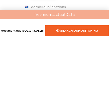
dossier.ausSanctions
XXXXXXXXXX
freemium.actualData
dossier.euSanctions
document.dueToDate
13.05.26
SEARCH.ONMONITORING
XXXXXXXXXX
dossier.japanSanctions
XXXXXXXXXX
dossier.canadaSanctions
XXXXXXXXXX
dossier.rfSanctions
XXXXXXXXXX
dossier.russian_reg_title
XXXXXXXXXX