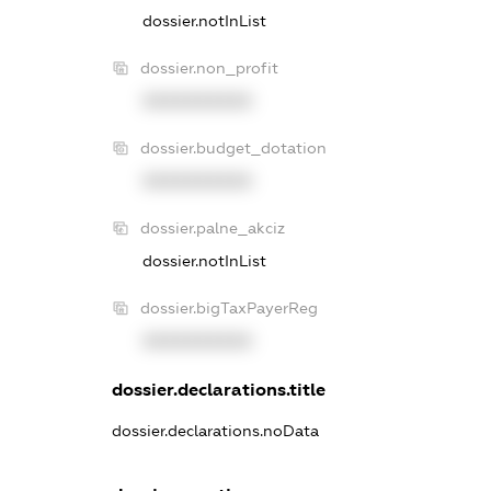
dossier.notInList
dossier.non_profit
XXXXXXXXXX
dossier.budget_dotation
XXXXXXXXXX
dossier.palne_akciz
dossier.notInList
dossier.bigTaxPayerReg
XXXXXXXXXX
dossier.declarations.title
dossier.declarations.noData