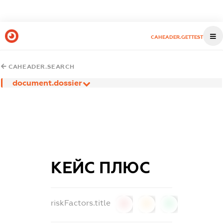
CAHEADER.GETTEST
CAHEADER.SEARCH
document.dossier
КЕЙС ПЛЮС
riskFactors.title
0
0
0