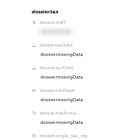
dossier.tax
dossier.staff
XXXXXXXXXX
dossier.taxDebt
dossier.missingData
dossier.esvDebt
dossier.missingData
dossier.ndsPayer
dossier.missingData
dossier.ndsAnnul
dossier.missingData
dossier.single_tax_reg